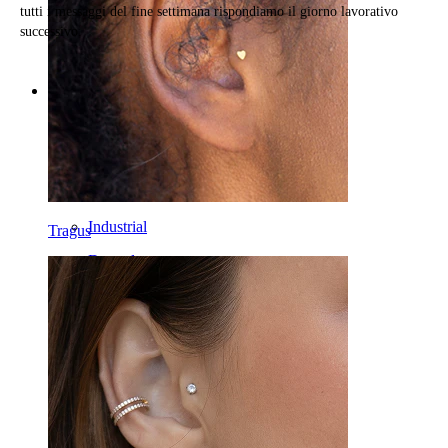
tutti i messaggi del fine settimana rispondiamo il giorno lavorativo
successivo.
Categories
Ombelico
Labbro
Capezzolo
Industrial
Tragus
Dermal
Helix
Orecchio
Septum
Oro 14K
Fake piercing