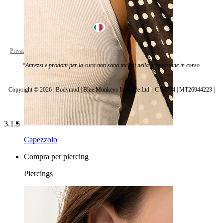
Italy
Privacy policy
Cookie settings
*Attrezzi e prodotti per la cura non sono inclusi nella promozione in corso.
Copyright © 2026 | Bodymod | Blue Monkeys In Space Ltd. | C 94794 | MT26944223 |
3.1.5
Capezzolo
Compra per piercing
Piercings