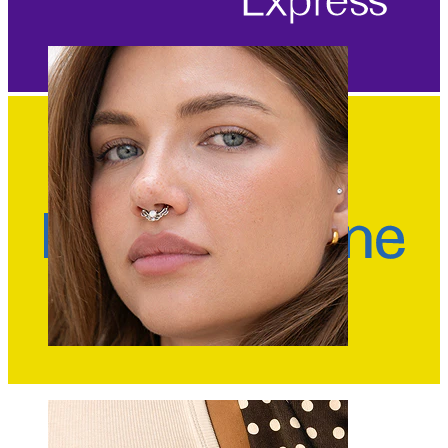
Ombelico
Septum