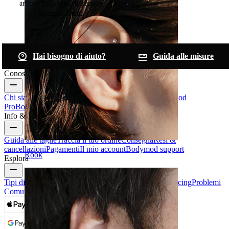
articoli nella loro confezione
originale intatta
Hai bisogno di aiuto?
Guida alle misure
Conosci Bodymod
Chi siamo
Blog
Termini & condizioni
Contattaci
Bodymod
Pro
Bodymod Creators
Recensioni Bodymod
Info & Aiuto
Guida alle taglie
Traccia il tuo ordine
Consegna
Resi &
cancellazioni
Pagamenti
Il mio account
Bodymod support
Rook
Esplora
Tipi di Gioielli da Piercing
Materiali dei gioielli da piercing
Problemi
Comuni Dei Piercing e Cura