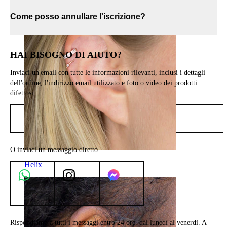
Come posso annullare l'iscrizione?
HAI BISOGNO DI AIUTO?
Inviaci un'email con tutte le informazioni rilevanti, inclusi i dettagli
dell'ordine, l'indirizzo email utilizzato e foto o video dei prodotti
difettosi.
Invia email
O inviaci un messaggio diretto
Helix
Rispondiamo a tutti i messaggi entro 24 ore, dal lunedì al venerdì. A