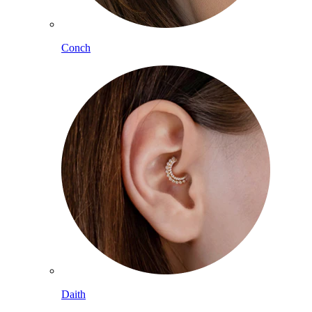
Conch
Daith