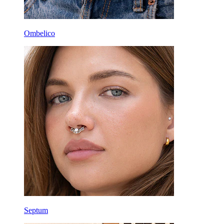
Ombelico
Septum