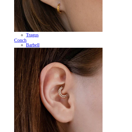
Labret
Lingua
Naso
Tragus
Conch
Barbell
Rook
Daith
Ferri di cavallo
Cerchi
Attrezzi
Banane
Lobo
Titanio