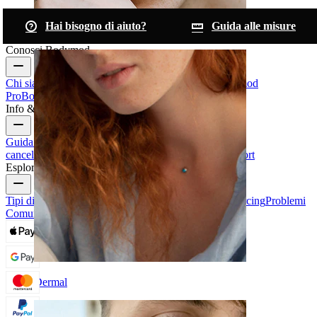
Hai bisogno di aiuto?
Guida alle misure
Sopracciglio
Conosci Bodymod
Chi siamo
Blog
Termini & condizioni
Contattaci
Bodymod
Pro
Bodymod Creators
Recensioni Bodymod
Info & Aiuto
Guida alle taglie
Traccia il tuo ordine
Consegna
Resi &
cancellazioni
Pagamenti
Il mio account
Bodymod support
Esplora
Tipi di Gioielli da Piercing
Materiali dei gioielli da piercing
Problemi
Comuni Dei Piercing e Cura
Dermal