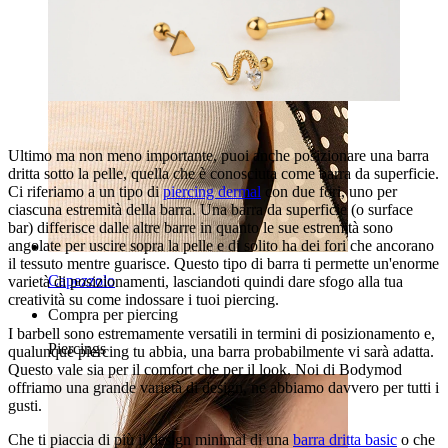
Ultimo ma non meno importante, puoi anche posizionare una barra
dritta sotto la pelle, quella che è conosciuta come barra da superficie.
Ci riferiamo a un tipo di
piercing dermal
con due fori, uno per
ciascuna estremità della barra. Una barra da superficie (o surface
bar) differisce dalle altre barre in quanto le sue estremità sono
angolate per uscire sopra la pelle e di solito ha dei fori che ancorano
il tessuto mentre guarisce. Questo tipo di barra ti permette un'enorme
Capezzolo
varietà di posizionamenti, lasciandoti quindi dare sfogo alla tua
creatività su come indossare i tuoi piercing.
Compra per piercing
I barbell sono estremamente versatili in termini di posizionamento e,
Piercings
qualunque piercing tu abbia, una barra probabilmente vi sarà adatta.
Questo vale sia per il comfort che per il look. Noi di Bodymod
offriamo una grande varietà di design, ne abbiamo davvero per tutti i
gusti.
Che ti piaccia di più il design minimal di una
barra dritta basic
o che