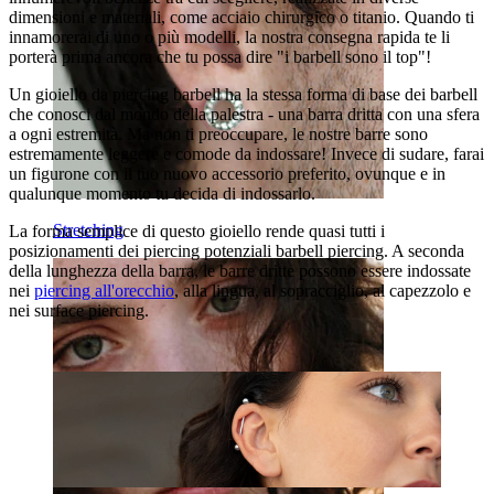
dimensioni e materiali, come acciaio chirurgico o titanio. Quando ti
innamorerai di uno o più modelli, la nostra consegna rapida te li
porterà prima ancora che tu possa dire "i barbell sono il top"!
Un gioiello da piercing barbell ha la stessa forma di base dei barbell
che conosci dal mondo della palestra - una barra dritta con una sfera
a ogni estremità. Ma non ti preoccupare, le nostre barre sono
estremamente leggere e comode da indossare! Invece di sudare, farai
un figurone con il tuo nuovo accessorio preferito, ovunque e in
qualunque momento tu decida di indossarlo.
Stretching
La forma semplice di questo gioiello rende quasi tutti i
posizionamenti dei piercing potenziali barbell piercing. A seconda
della lunghezza della barra, le barre dritte possono essere indossate
nei
piercing all'orecchio
, alla lingua, al sopracciglio, al capezzolo e
nei surface piercing.