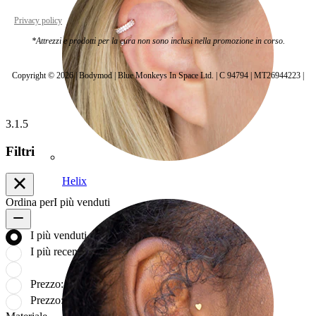
Privacy policy
Cookie settings
*Attrezzi e prodotti per la cura non sono inclusi nella promozione in corso.
Copyright © 2026 | Bodymod | Blue Monkeys In Space Ltd. | C 94794 | MT26944223 |
3.1.5
Filtri
Helix
Ordina per
I più venduti
I più venduti
I più recenti
Prezzo: crescente
Prezzo: decrescente