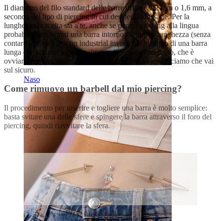
Il diametro del filo standard delle barre dritte è 1,2 mm o 1,6 mm, a
seconda del tipo di piercing in cui desideri indossarle. Per la
lunghezza la scelta sta a te, anche se per un piercing alla lingua
probabilmente vorrai una barra intorno 16 mm di lunghezza (senza
contare le sfere). Per un industrial invece hai bisogno di una barra
lunga che attraversi diagonalmente l’elice dell'orecchio, che è
ovviamente una misura individuale, ma con 38 mm diciamo che vai
sul sicuro.
Naso
Come rimuovo un barbell dal mio piercing?
Il procedimento per inserire e togliere una barra è molto semplice:
basta svitare una delle sfere e spingere la barra attraverso il foro del
piercing, quindi riavvitare la sfera.