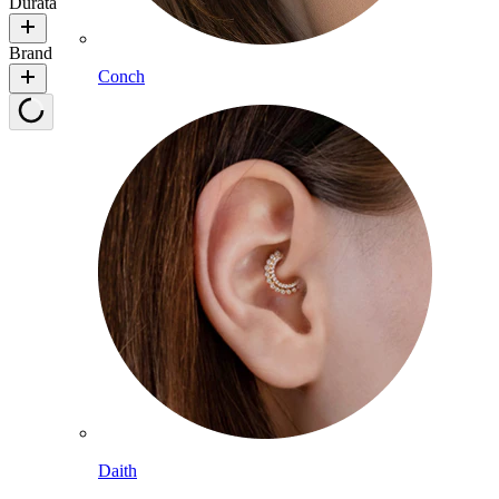
Durata
Brand
Conch
Daith