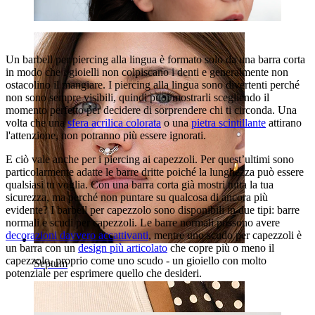
Ombelico
Un barbell per piercing alla lingua è formato solo da una barra corta
in modo che i gioielli non colpiscano i denti e generalmente non
ostacolino il mangiare. I piercing alla lingua sono divertenti perché
non sono sempre visibili, quindi puoi mostrarli scegliendo il
momento perfetto per decidere di sorprendere chi ti circonda. Una
volta che una
sfera acrilica colorata
o una
pietra scintillante
attirano
l'attenzione, non potranno più essere ignorati.
E ciò vale anche per i piercing ai capezzoli. Per quest’ultimi sono
particolarmente adatte le barre dritte poiché la lunghezza può essere
qualsiasi tu voglia. Con una barra corta già mostri tutta la tua
sicurezza, ma perché non puntare su qualcosa di ancora più
evidente? I barbell per capezzolo sono disponibili in due tipi: barre
normali e scudi per capezzoli. Le barre normali possono avere
decorazioni davvero accattivanti
, mentre uno scudo per capezzoli è
un barra con un
design più articolato
che copre più o meno il
capezzolo, proprio come uno scudo - un gioiello con molto
Septum
potenziale per esprimere quello che desideri.