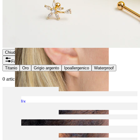
Chiudi
Filtri
Titanio
Oro
Grigio argento
Ipoallergenico
Waterproof
0 articoli trovati
Helix