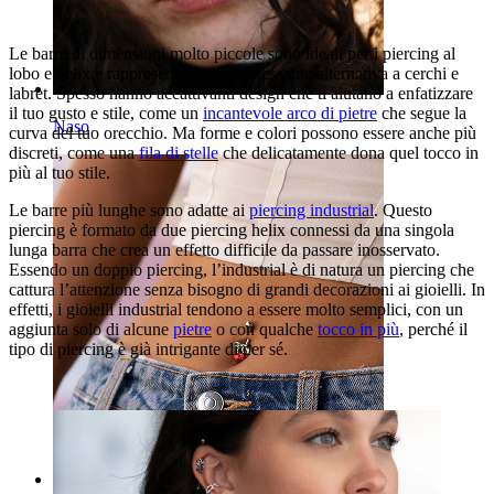
Le barre di dimensioni molto piccole sono ideali per i piercing al
lobo e helix e rappresentano un’interessante alternativa a cerchi e
labret. Spesso hanno accattivanti design che ti aiutano a enfatizzare
il tuo gusto e stile, come un
incantevole arco di pietre
che segue la
Naso
curva del tuo orecchio. Ma forme e colori possono essere anche più
discreti, come una
fila di stelle
che delicatamente dona quel tocco in
più al tuo stile.
Le barre più lunghe sono adatte ai
piercing industrial
. Questo
piercing è formato da due piercing helix connessi da una singola
lunga barra che crea un effetto difficile da passare inosservato.
Essendo un doppio piercing, l’industrial è di natura un piercing che
cattura l’attenzione senza bisogno di grandi decorazioni ai gioielli. In
effetti, i gioielli industrial tendono a essere molto semplici, con un
aggiunta solo di alcune
pietre
o con qualche
tocco in più
, perché il
tipo di piercing è già intrigante di per sé.