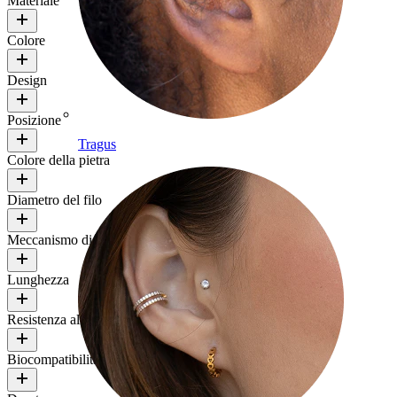
Materiale
Colore
Design
Posizione
Tragus
Colore della pietra
Diametro del filo
Meccanismo di chiusura
Lunghezza
Resistenza all'acqua
Biocompatibilità