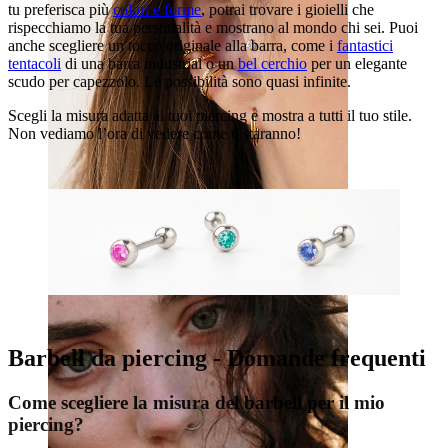
tu preferisca più
colori e forme
, potrai trovare i gioielli che
rispecchiamo la tua personalità e mostrano al mondo chi sei. Puoi
anche scegliere un tocco originale alla barra, come i
fantastici
tentacoli
di una barra industrial o un
bel cerchio
per un elegante
scudo per capezzolo. Le possibilità sono quasi infinite.
Scegli la misura adatta ai tuoi piercing e mostra a tutti il tuo stile.
Non vediamo l’ora di vedere come ti staranno!
Orecchio
Barbell da piercing - Domande frequenti
Come scegliere la misura del barbell per il mio
piercing?