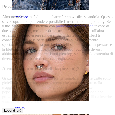
Posso usare una sfera di un’altra barra?
Almeno un'estremità di tutte le barre è removibile svitandola. Questo
Ombelico
serve soprattutto per rendere possibile l'inserimento nel piercing. Se
il tuo barbell ha un’estremità con
particolare decorazione
invece di
due semplici sfere, molto probabilmente è solo la sfera sull'altra
estremità che può essere rimossa. Se, tuttavia, il tuo barbell ti
consente di svitare la parte più decorativa, puoi sicuramente
spostarla su un'altra barra purché i gioielli siano di uguale spessore e
la filettatura sia compatibile. In questo modo, puoi fare diversi
abbinamenti con le tue barre, i tuoi piercing, scambiando estremità di
diversi modelli e barre di diversa lunghezza.
A cosa servono i barbell da piercing?
Grazie alla loro versatilità e alla forma semplice, le barre dritte sono
gioielli da piercing molto convenienti che puoi indossare nella
maggior parte dei tipi di piercing. Questo li rende una scelta
popolare, inoltre sono particolarmente adatti per le persone che
provano il loro primo piercing poiché i gioielli sono facili da inserire
e rimuovere oltre che pratici da pulire.
Septum
Leggi di più