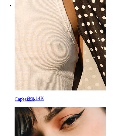
Categories
Ombelico
Labbro
Capezzolo
Industrial
Dermal
Helix
Orecchio
Septum
Oro 14K
Capezzolo
Fake piercing
Labret
Lingua