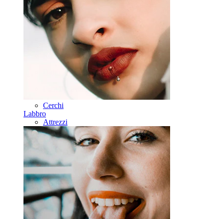
Naso
Tragus
Barbell
Rook
Daith
Ferri di cavallo
Cerchi
Labbro
Attrezzi
Banane
Lobo
Titanio