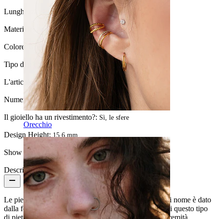
Lunghezza:
16 mm
Materiale:
Acciaio chirurgico / Ottone
Colore:
Grigio argento
Tipo di pietra:
Cristallo
L'articolo è incollato?:
Sì
Numero di pezzi:
1
Il gioiello ha un rivestimento?:
Sì, le sfere
Orecchio
Design Height:
15.6 mm.
Show pair option:
Sì
Descrizione
Le pietre su questo gioiello sono pietre marquise, il cui nome è dato
dalla forma con cui sono state tagliate. La differenza di questo tipo
di pietra e una pietra ovale è che quest'ultima ha le estremità