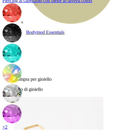
Piercing al capezzolo con pietre in diversi colori
Bodymod Essentials
Compra 4, paga 3
Compra per gioiello
Tipo di gioiello
+2