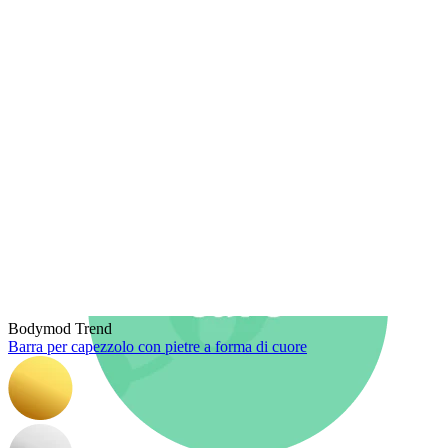
Nuovi arrivi
Compra 4, paga 3
Compra Bodymod Moments
Brands
Brands
Bodymod Trend
Barra per capezzolo con pietre a forma di cuore