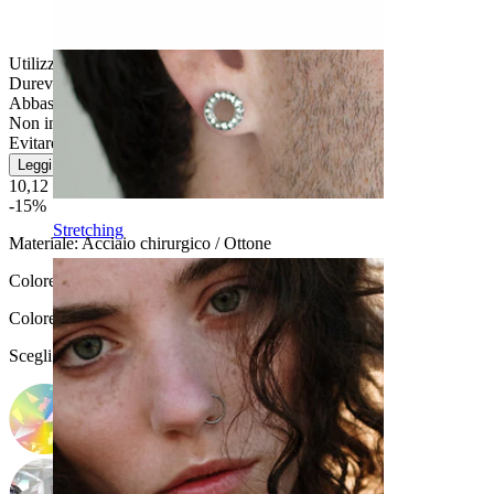
Utilizzo moderato
Durevole
Abbastanza facile
Non indicato per pelli sensibili
Evitare l''acqua
Leggi di più
10,12 €
11,90 €
-15%
Stretching
Materiale:
Acciaio chirurgico / Ottone
Colore:
Grigio argento
Colore della pietra
:
Scegli Colore della pietra