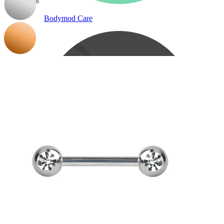
Bodymod Care
Bodymod Premium