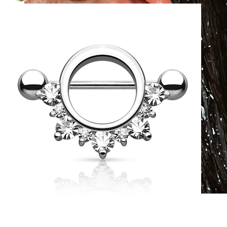
Waterproof
Piercing all'orecchio