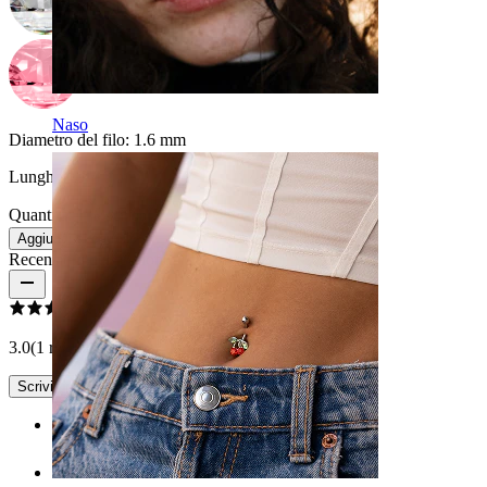
Naso
Diametro del filo:
1.6 mm
Lunghezza:
16 mm
Quantità: 1
Modifica
Aggiungi al carrello
Recensioni del prodotto
3.0
(1 recensioni)
Scrivi una recensione
Rating