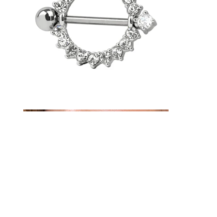
Ombelico
Septum