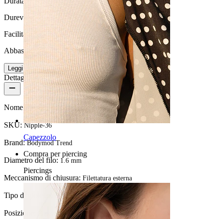
Durata
Durevole
Facilità d'uso
Abbastanza facile
Leggi di più
Dettagli del prodotto
Nome:
Piercing al capezzolo con ventaglio di pietre
SKU:
Nipple-36
Capezzolo
Brand:
Bodymod Trend
Compra per piercing
Diametro del filo:
1.6 mm
Piercings
Meccanismo di chiusura:
Filettatura esterna
Tipo di gioiello:
Barbell
Posizione:
Capezzolo