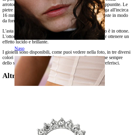
arrotondate mentre la pietra marchesa ha le estremità appuntite. Le
pietre sono disposte su ciascun lato dell'asta, che è lunga all'incirca
16 mm. CI sono cinque pietre ad ogni estremità, disposte in modo
da formare un ventaglio.
L'asta del gioiello è in acciaio chirurgico mentre il resto è in ottone.
L'ottone è stato successivamente rivestito con rodio per ottenere un
effetto lucido e brillante.
Naso
I gioielli sono disponibili, come puoi vedere nella foto, in tre diversi
colori per quanto riguarda la pietra, mentre l'asta rimane sempre
dello stesso colore. Devi solo scegliere il colore che preferisci.
Altri hanno acquistato anche