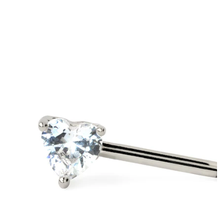
Stretching
Gioielli in oro 14K
Compra titanio