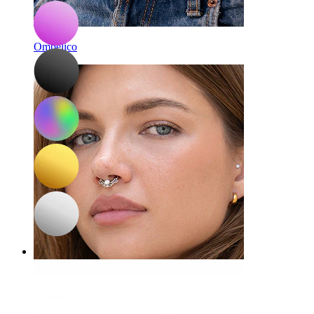
Ombelico
Septum