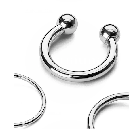
Bodymod Care
Bodymod Premium