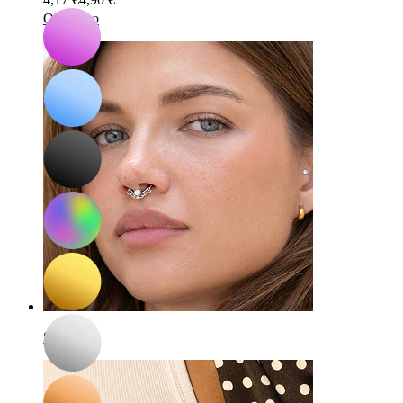
Ombelico
Septum