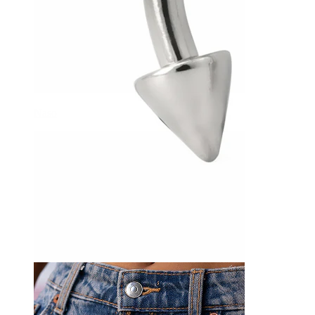
Naso
-15%
Bodymod Essentials
Ferro di cavallo con punte
3,32 €
3,90 €