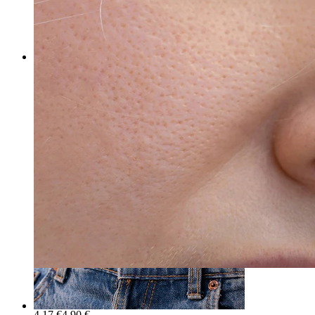
Naso
-15%
Bodymod Essentials
Ferro di cavallo con sfere
4,17 €
4,90 €