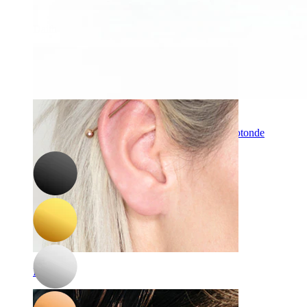
Daith
-15%
Bodymod Trend
Ferro di cavallo con filettatura interna e pietre rotonde
7,57 €
8,90 €
Industrial