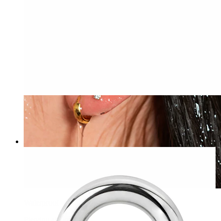
-15%
Bodymod Premium
Ferro di cavallo in titanio con punte
6,72 €
7,90 €
Waterproof
Piercing all'orecchio