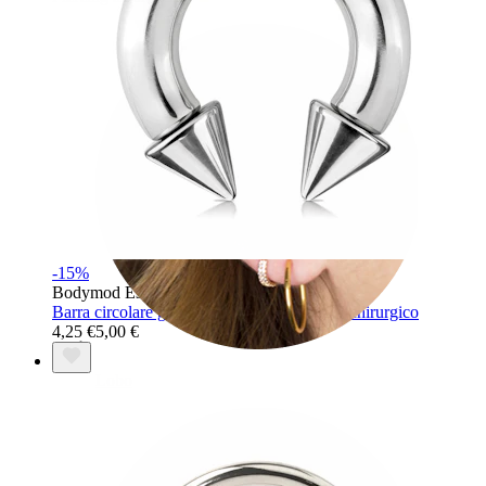
-15%
Bodymod Essentials
Barra circolare grande con punte in acciaio chirurgico
4,25 €
5,00 €
Lobo