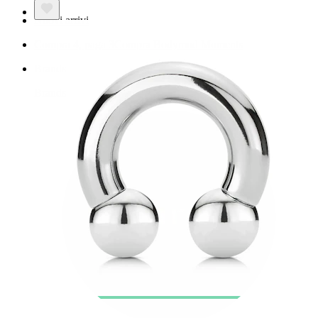
Nuovi arrivi
Compra 4, paga 3
Compra Bodymod Moments
Brands
Brands