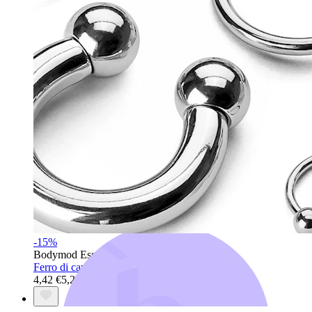
Bodymod Trend
-15%
Bodymod Essentials
Ferro di cavallo grande
4,42 €
5,20 €