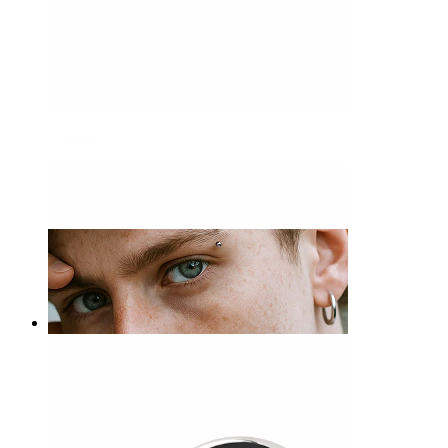
Lingua
-15%
Bodymod Premium
Ferro di cavallo in titanio con filettatura interna
7,57 €
8,90 €