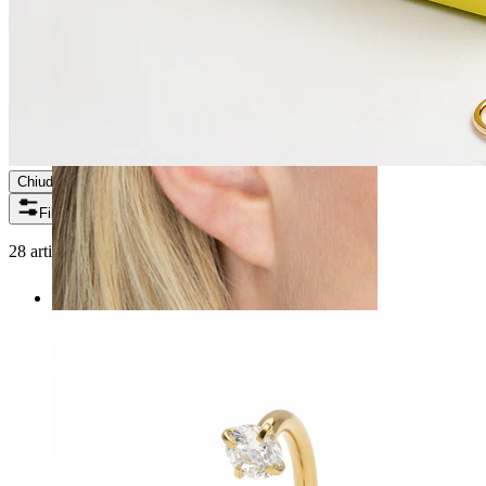
Chiudi
Filtri
28 articoli trovati
Helix