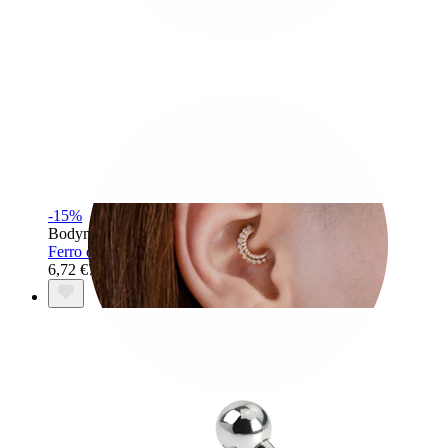
Conch
-15%
Bodymod Premium
Ferro di cavallo in titanio
6,72 €
7,90 €
Daith