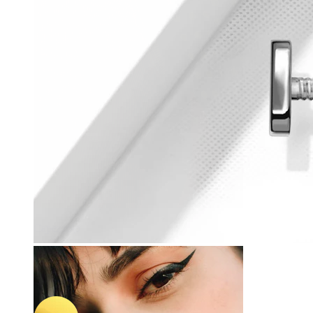
Capezzolo
-15%
Bodymod Essentials
Dermal piatto a forma di disco
3,32 €
3,90 €