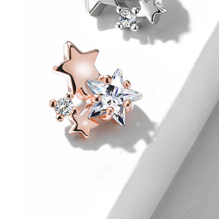
Conch
Daith