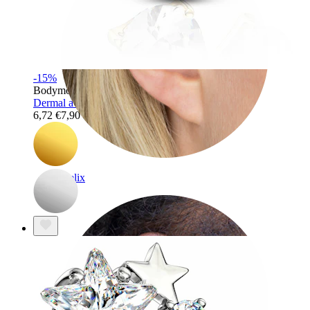
-15%
Bodymod Trend
Dermal a fiore con pietre a formarne i petali
6,72 €
7,90 €
Helix