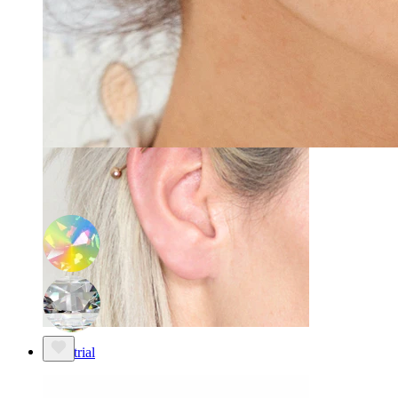
Daith
-15%
Bodymod Moments
Dermal top in vari colori
5,02 €
5,90 €
Industrial