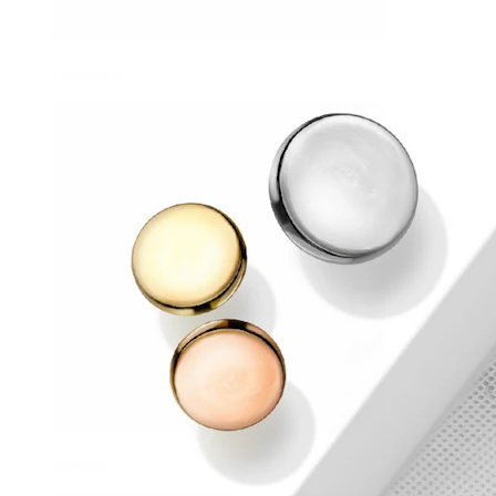
Ombelico
Septum