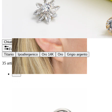
Chiudi
Filtri
Titanio
Ipoallergenico
Oro 14K
Oro
Grigio argento
35 articoli trovati
Helix