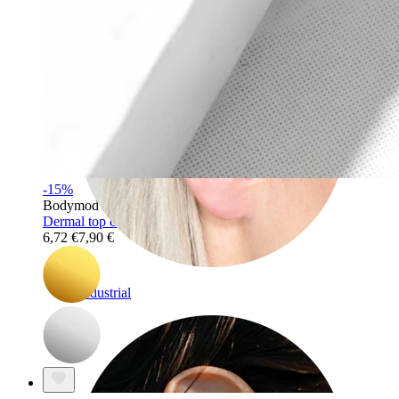
-15%
Bodymod Trend
Dermal top con pioggia di stelle
6,72 €
7,90 €
Industrial