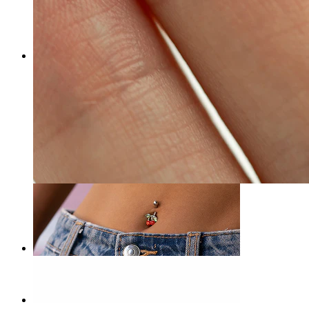
Naso
-15%
Bodymod Trend
Dermal con pietra grande
5,02 €
5,90 €