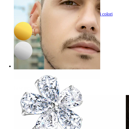
-15%
Bodymod Trend
Dermal top rotondo con pietra sfaccettata in vari colori
8,42 €
9,90 €
Fake piercing