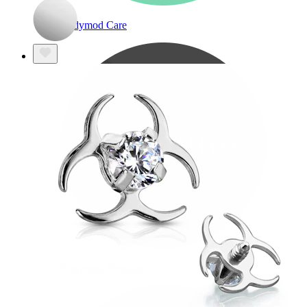
Bodymod Care
Bodymod Premium