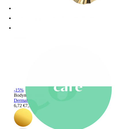
Nuovi arrivi
Compra 4, paga 3
Compra Bodymod Moments
Brands
Brands
-15%
Bodymod Trend
Dermal top a taglio diamante in titanio
6,72 €
7,90 €