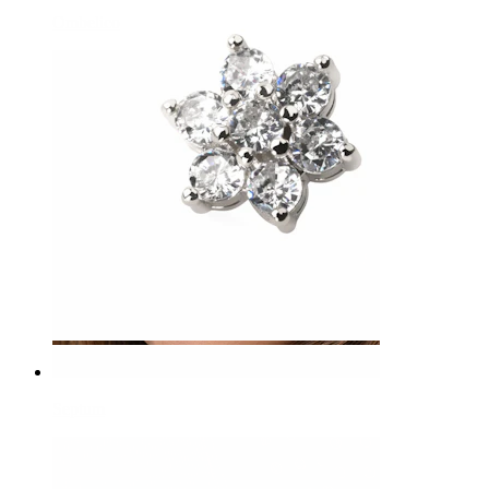
Ombelico
Septum