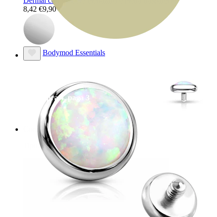
Dermal con simbolo biohazard e pietra trasparente
8,42 €
9,90 €
Bodymod Essentials
Compra 4, paga 3
Compra per gioiello
Tipo di gioiello