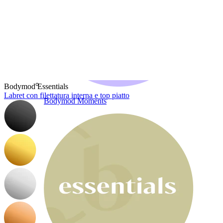
Bodymod Essentials
Labret con filettatura interna e top piatto
Bodymod Moments