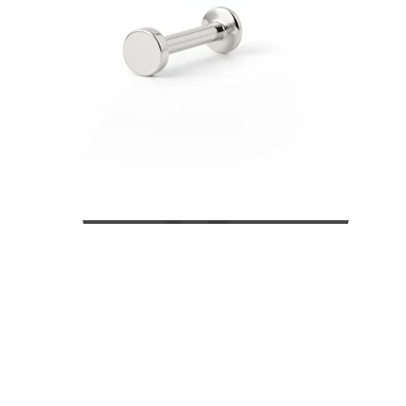
Bodymod Care
Bodymod Premium