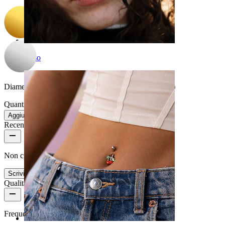
Naso
Diametro del filo:
1,2 mm (adatto a dermal di 1,6 mm)
Quantità: 1
Modifica
Aggiungi al carrello
Recensioni del prodotto
Non ci sono ancora recensioni per questo prodotto
Scrivi una recensione
Qualità del prodotto
Frequenza di utilizzo