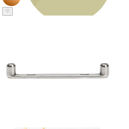
Bodymod Essentials
Compra 4, paga 3
Compra per gioiello
Tipo di gioiello