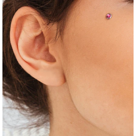
Ombelico
Septum