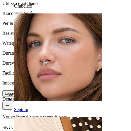
Utilizzo quotidiano
Ombelico
Biocompatibilità
Per la maggior parte dei tipi di pelle
Resistenza all'acqua
Waterproof
Durata
Durevole
Facilità d'uso
Impegnativo
Leggi di più
Dettagli del prodotto
Septum
Nome:
Dermal piatto a forma di disco
SKU:
Dermal-5