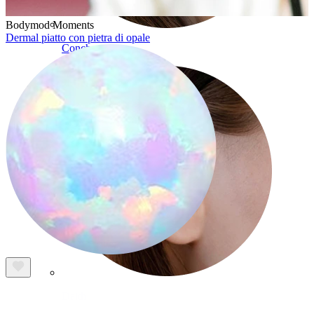
Bodymod Moments
Dermal piatto con pietra di opale
Conch
Daith