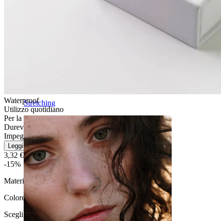
Waterproof
Stretching
Utilizzo quotidiano
Per la maggior parte dei tipi di pelle
Durevole
Impegnativo
Leggi di più
3,32 €
3,90 €
-15%
Materiale:
Acciaio chirurgico
Colore
:
Scegli Colore