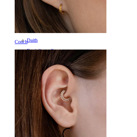
Tragus
Barbell
Rook
Daith
Conch
Ferri di cavallo
Cerchi
Attrezzi
Banane
Lobo
Titanio