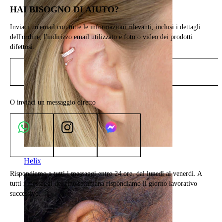
HAI BISOGNO DI AIUTO?
Inviaci un'email con tutte le informazioni rilevanti, inclusi i dettagli
dell'ordine, l'indirizzo email utilizzato e foto o video dei prodotti
difettosi.
Invia email
O inviaci un messaggio diretto
Helix
Rispondiamo a tutti i messaggi entro 24 ore, dal lunedì al venerdì. A
tutti i messaggi del fine settimana rispondiamo il giorno lavorativo
successivo.