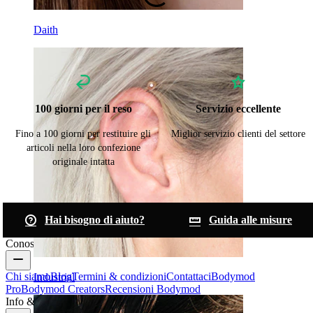
Daith
100 giorni per il reso
Servizio eccellente
Fino a 100 giorni per restituire gli
Miglior servizio clienti del settore
articoli nella loro confezione
originale intatta
Hai bisogno di aiuto?
Guida alle misure
Conosci Bodymod
Chi siamo
Blog
Termini & condizioni
Contattaci
Bodymod
Industrial
Pro
Bodymod Creators
Recensioni Bodymod
Info & Aiuto