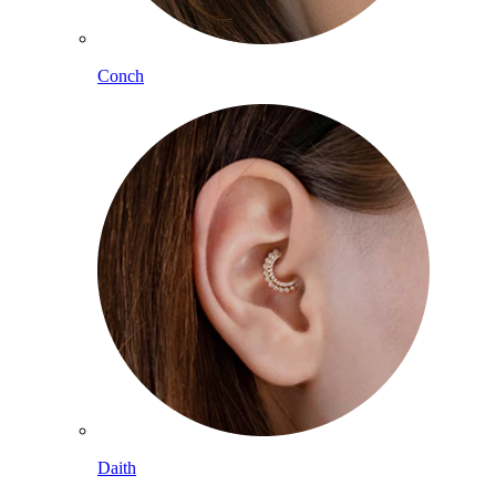
Conch
Daith