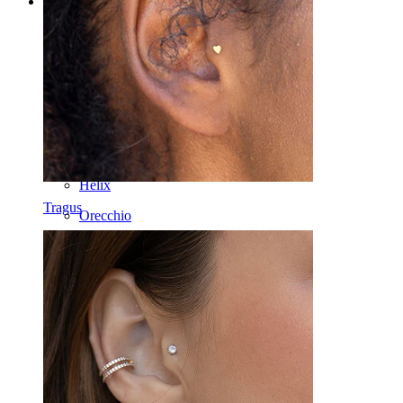
Categories
Ombelico
Labbro
Capezzolo
Industrial
Dermal
Helix
Tragus
Orecchio
Septum
Oro 14K
Fake piercing
Labret
Lingua
Naso