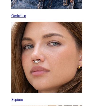
Ombelico
Septum