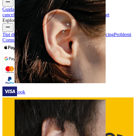
Guida alle taglie
Traccia il tuo ordine
Consegna
Resi &
cancellazioni
Pagamenti
Il mio account
Bodymod support
Esplora
Tipi di Gioielli da Piercing
Materiali dei gioielli da piercing
Problemi
Comuni Dei Piercing e Cura
Rook