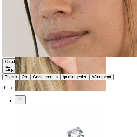
Chiudi
Filtri
Titanio
Oro
Grigio argento
Ipoallergenico
Waterproof
91 articoli trovati
Helix