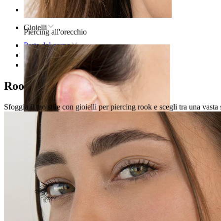
Home
Gioielli
Piercing all'orecchio
Parte del corpo
Orecchio
Rook
Rook piercings
Sfoggia il tuo stile con gioielli per piercing rook e scegli tra una vasta
Lobo