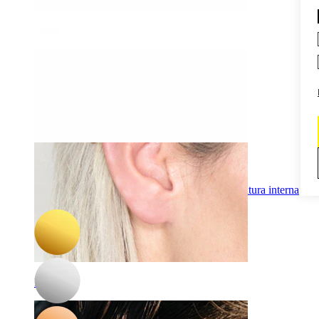
Daith
-15%
3 per 2
Bodymod Premium
Barra curva in titanio con pietre brillanti e filettatura interna
9,27 €
10,90 €
Industrial