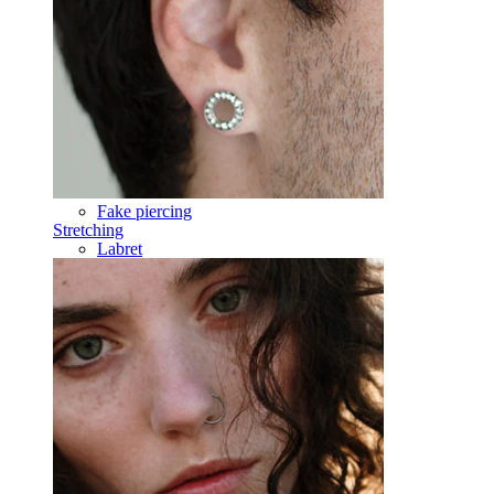
Dermal
Helix
Orecchio
Septum
Oro 14K
Fake piercing
Stretching
Labret
Lingua
Naso
Tragus
Barbell
Rook
Daith