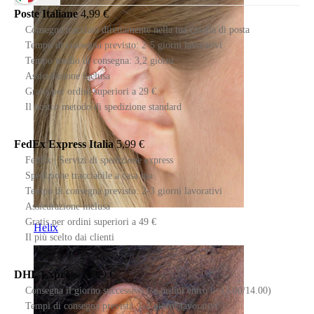
Poste Italiane
4,99 €
Consegna tracciata direttamente nella tua casella di posta
Tempo di consegna previsto: 2-5 giorni lavorativi
Tempo medio di consegna: 3,2 giorni
Assicurazione inclusa
Gratis per ordini superiori a 29 €
Il nostro metodo di spedizione standard
FedEx Express Italia
5,99 €
FedEx | Servizi di spedizione express
Spedizione tracciabile a casa tua
Tempo di consegna previsto: 2-3 giorni lavorativi
Assicurazione inclusa
Gratis per ordini superiori a 49 €
Helix
Il più scelto dai clienti
DHL Express
18,99 €
Consegna il giorno successivo (se ordini entro le 13.00/14.00)
Tempi di consegna previsti: 1-2 giorni lavorativi