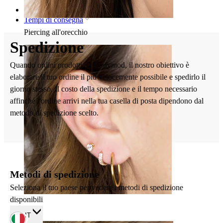
Home
Tempi di consegna
Piercing all'orecchio
Spedizione
Quando ordini prodotti da Bodymod, il nostro obiettivo è
elaborare il tuo ordine il più velocemente possibile e spedirlo il
giorno stesso. Il costo della spedizione e il tempo necessario
affinché l'ordine arrivi nella tua casella di posta dipendono dal
metodo di spedizione scelto.
Metodi di spedizione
Seleziona il tuo paese per vedere i metodi di spedizione
disponibili
Lobo
IT