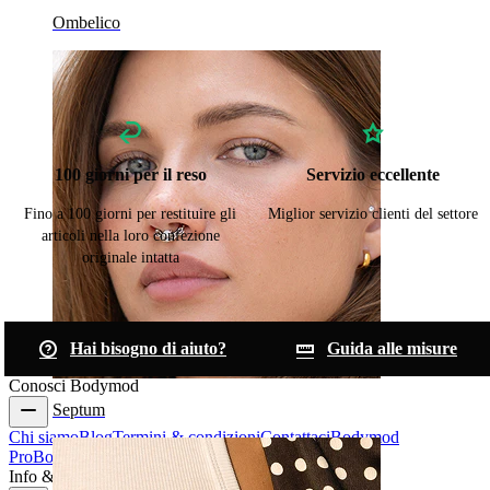
Ombelico
100 giorni per il reso
Servizio eccellente
Fino a 100 giorni per restituire gli
Miglior servizio clienti del settore
articoli nella loro confezione
originale intatta
Hai bisogno di aiuto?
Guida alle misure
Conosci Bodymod
Septum
Chi siamo
Blog
Termini & condizioni
Contattaci
Bodymod
Pro
Bodymod Creators
Recensioni Bodymod
Info & Aiuto