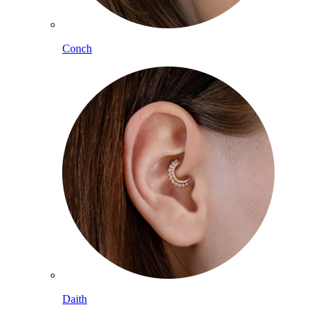
Conch
Daith