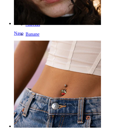
Ferri di cavallo
Cerchi
Attrezzi
Naso
Banane
Lobo
Titanio