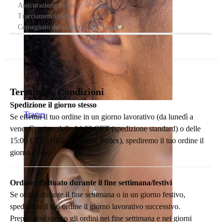
Assicurazione inclusa
Tracciamento incluso
Consegnato dal corriere DHL Express
Termini & Condizioni
Spedizione il giorno stesso
Tragus
Se effettui il tuo ordine in un giorno lavorativo (da lunedì a
venerdì) prima delle 14:00 CET (spedizione standard) o delle
15:00 CET (DHL Express e Fedex), spediremo il tuo ordine il
giorno stesso.
Ordine effettuato durante il fine settimana/festivi
Se ordini durante il fine settimana o in un giorno festivo,
spediremo il tuo ordine il giorno lavorativo successivo.
Prepariamo spesso gli ordini nei fine settimana e nei giorni