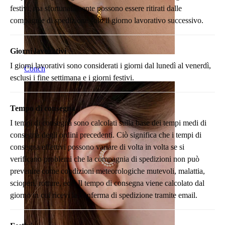
festivi, ma sfortunatamente possono essere ritirati dalle
compagnie di spedizione solo il giorno lavorativo successivo.
Giorni lavorativi
I giorni lavorativi sono considerati i giorni dal lunedì al venerdì,
Conch
esclusi i fine settimana e i giorni festivi.
Tempo di consegna
I tempi di consegna sono calcolati sulla base dei tempi medi di
consegna degli ordini precedenti. Ciò significa che i tempi di
consegna effettivi possono variare di volta in volta se si
verificano problemi che la compagnia di spedizioni non può
prevenire come condizioni meteorologiche mutevoli, malattia,
scioperi, rotture, ecc. Il tempo di consegna viene calcolato dal
giorno in cui ricevi la conferma di spedizione tramite email.