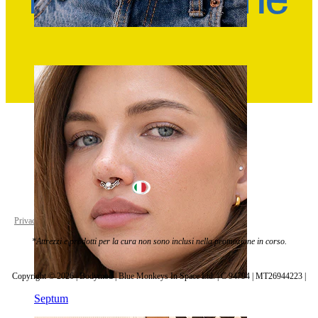
Ombelico
Italy
Privacy policy
Cookie settings
*Attrezzi e prodotti per la cura non sono inclusi nella promozione in corso.
Copyright © 2026 | Bodymod | Blue Monkeys In Space Ltd. | C 94794 | MT26944223 |
Septum