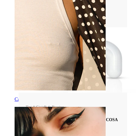
trovare il gioiello perfetto!
Leggi di più
Capezzolo
Tipi di Gioielli da Piercing
TUTTO SUI RETAINER PER PIERCING: COSA
SONO E COME USARLI