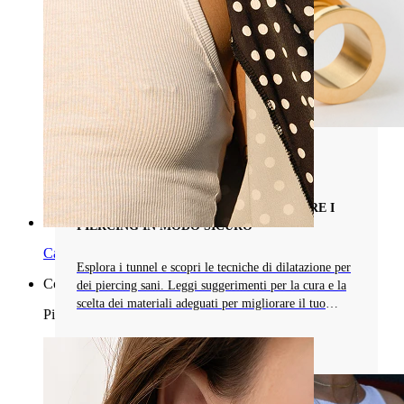
Tipi di Gioielli da Piercing
CONOSCI I TUNNELS E COME DILATARE I
PIERCING IN MODO SICURO
Capezzolo
Esplora i tunnel e scopri le tecniche di dilatazione per
Compra per piercing
dei piercing sani. Leggi suggerimenti per la cura e la
scelta dei materiali adeguati per migliorare il tuo
Piercings
percorso di body modification.
Leggi di più