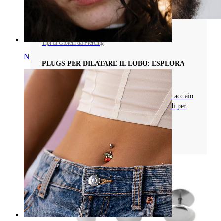
Tipi di Gioielli da Piercing
Naso
PLUGS PER DILATARE IL LOBO: ESPLORA
MATERIALI E STILI
Scopri plugs per dilatare i lobi dell'orecchio in acciaio
chirurgico, legno e molto più. Conosci i metodi per
fissarli e tutti i design più originali!
Leggi di più