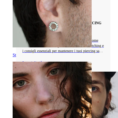
Tipi di Gioielli da Piercing
GUIDA AI TAPERS PER DILATARE PIERCING
IN SICUREZZA
Esplora i tapers da piercing, inclusi materiali come
acrilico e acciaio chirurgico, le tecniche di stretching e
i consigli essenziali per mantenere i tuoi piercing sani
Stretching
e sicuri.
Leggi di più