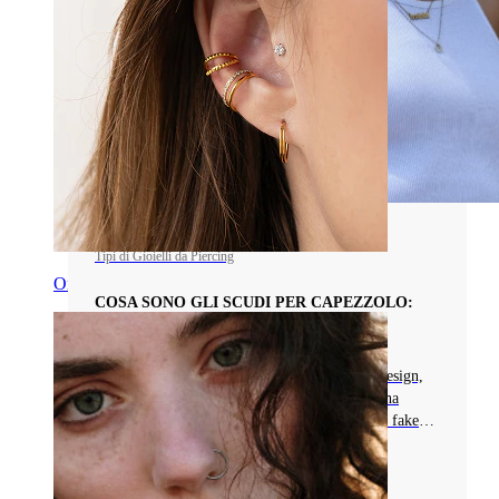
Tipi di Gioielli da Piercing
Orecchio
COSA SONO GLI SCUDI PER CAPEZZOLO:
UTILIZZO, TIPI E CURA
Scopri il fascino degli scudi per capezzolo, i design,
materiali e quando indossarli. Perfetti per chi ha
piercing al capezzolo o per chi vuole provare i fake
piercing!
Leggi di più