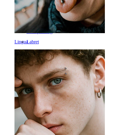
Orecchio
Septum
Oro 14K
Fake piercing
Lingua
Labret
Lingua
Naso
Tragus
Barbell
Rook
Daith
Ferri di cavallo
Cerchi
Attrezzi