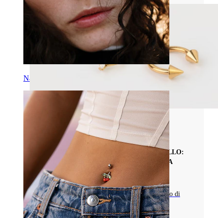
Naso
Tipi di Gioielli da Piercing
SCOPRI I PIERCING A FERRO DI CAVALLO:
TIPI, VERSATILITÀ E CONSIGLI PER LA
CURA
Impara a conoscere i gioielli da piercing a ferro di
cavallo, tipi, materiali e posizionamenti ideali.