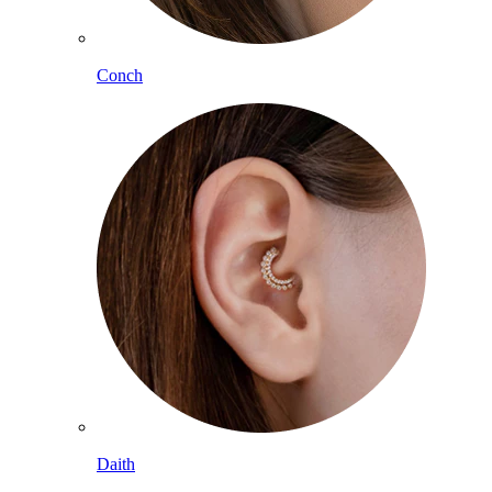
Conch
Daith