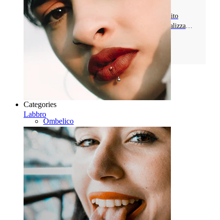
Scopri la versatilità dei retainer per piercing,
fondamentali per nascondere i piercing in ambito
professionale o durante procedure mediche, realizzati
con materiali com PTFE o silicone.
Leggi di più
Pagina 1 di 2
Categories
Labbro
Ombelico
Labbro
Capezzolo
Industrial
Dermal
Helix