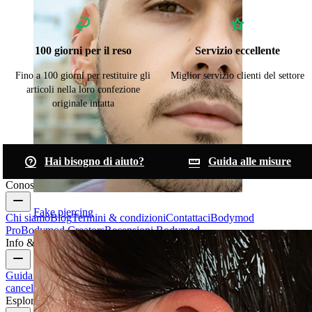
100 giorni per il reso
Servizio eccellente
Fino a 100 giorni per restituire gli
Miglior servizio clienti del settore
articoli nella loro confezione
originale intatta
Hai bisogno di aiuto?
Guida alle misure
Conosci Bodymod
Fake piercing
Chi siamo
Blog
Termini & condizioni
Contattaci
Bodymod
Pro
Bodymod Creators
Recensioni Bodymod
Info & Aiuto
Guida alle taglie
Traccia il tuo ordine
Consegna
Resi &
cancellazioni
Pagamenti
Il mio account
Bodymod support
Esplora