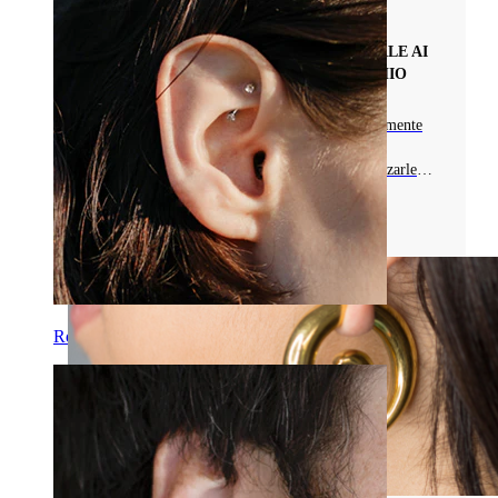
Tipi di Gioielli da Piercing
BARRE INDUSTRIAL: GUIDA ESSENZIALE AI
GIOIELLI PER PIERCING ALL'ORECCHIO
Esplora le barre industrial, progettate appositamente
per collegare più piercing all'orecchio. Scopri
dimensioni, decorazioni e com pupi personalizzarle
per un look unico!
Leggi di più
Rook