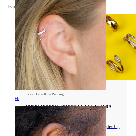
16 post
Tipi di Gioielli da Piercing
Helix
COME APRIRE E CHIUDERE I CERCHI DA
PIERCING IN MODO SICURO
Scopri come aprire e chiudere i tuoi cerchi da piercing
in modo sicuro con la nostra guida semplice e