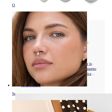
Ombelico
Tipi di Gioielli da Piercing
ESPLORA I PLUG FAKE PER PIERCING:
STILI, COMODITÀ E CONSIGLI SULLA
MANUTENZIONE
Conosci i plug fake come alternativa stilosa per lo
stretching all'orecchio. Scopri come imitano l'aspetto
dei lobi delle orecchie dilatati senza una modifica
permanente
Leggi di più
Septum