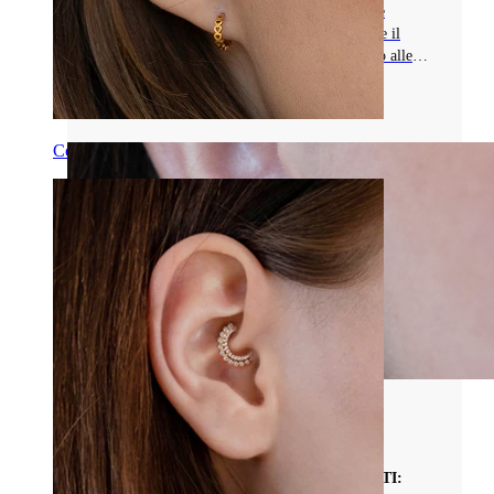
Scopri le viti da naso per i piercing al nostril e
all'orecchio, note per la loro vestibilità sicura e il
design minimal. Scopri i loro vantaggi rispetto alle
barre da naso e dove possono essere indossate!
Leggi di più
Conch
Tipi di Gioielli da Piercing
LABRET PER PIERCING SENZA SEGRETI: