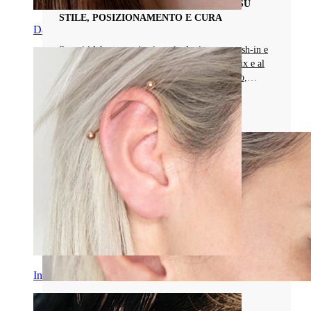
TUTTO QUELLO CHE C'È DA SAPERE SU
STILE, POSIZIONAMENTO E CURA
Daith
Scopri i labret per piercing: tipologie come push-in e
con filettatura, ideali per i piercing tragus, helix e al
labbro. Esplora le opzioni in acciaio chirurgico,
titanio e oro 14K!
Leggi di più
Industrial