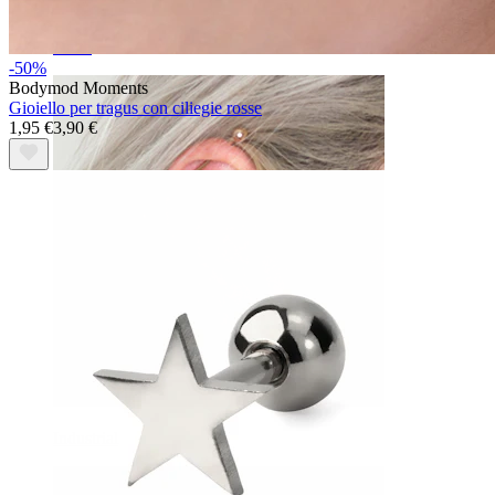
Daith
-50%
Bodymod Moments
Gioiello per tragus con ciliegie rosse
1,95 €
3,90 €
Industrial