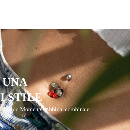
 UNA
I STILE
i Bodymod Moments. Abbina, combina e