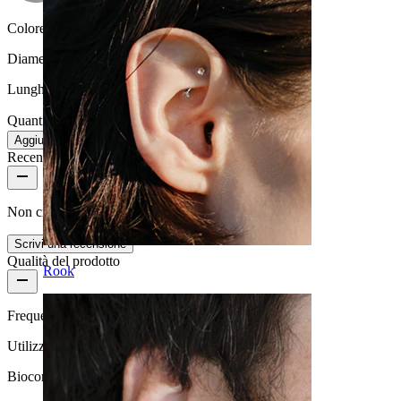
Colore della pietra:
Bianco perla / Trasparente
Diametro del filo:
1.6 mm
Lunghezza:
12 mm
Quantità: 1
Modifica
Aggiungi al carrello
Recensioni del prodotto
Non ci sono ancora recensioni per questo prodotto
Scrivi una recensione
Qualità del prodotto
Rook
Frequenza di utilizzo
Utilizzo moderato
Biocompatibilità