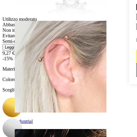
Daith
Utilizzo moderato
Abbastanza facile
Non indicato per pelli sensibili
Evitare l''acqua
Semi-durevole
Leggi di più
9,27 €
10,90 €
-15%
Materiale:
Acciaio chirurgico / Ottone
Colore
:
Scegli Colore
Industrial