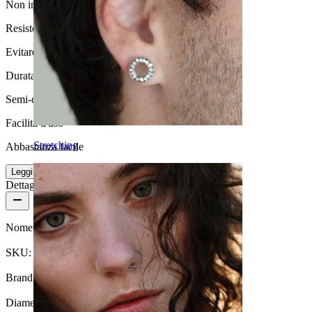
Non indicato per pelli sensibili
Resistenza all'acqua
Evitare l''acqua
Durata
Semi-durevole
Facilità d'uso
Stretching
Abbastanza facile
Leggi di più
Dettagli del prodotto
Nome:
Piercing al petto con pietra a forma di fiore
SKU:
Nipple-25
Brand:
Bodymod Moments
Diametro del filo:
1.6 mm