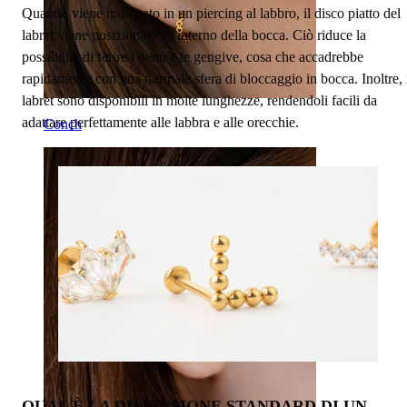
Quando viene indossato in un piercing al labbro, il disco piatto del
labret viene posizionato all'interno della bocca. Ciò riduce la
possibilità di ferire i denti e le gengive, cosa che accadrebbe
rapidamente con una normale sfera di bloccaggio in bocca. Inoltre, 
labret sono disponibili in molte lunghezze, rendendoli facili da
adattare perfettamente alle labbra e alle orecchie.
Conch
QUAL È LA DIMENSIONE STANDARD DI UN