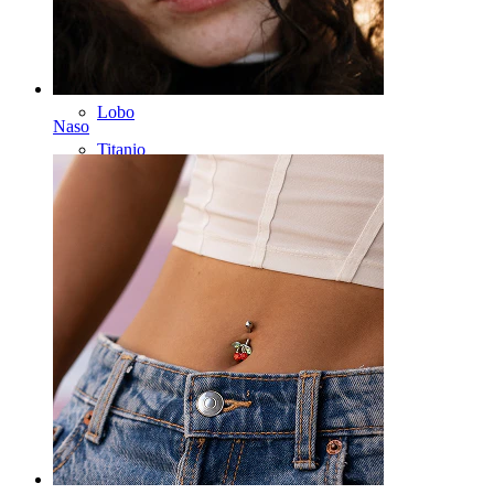
Attrezzi
Banane
Lobo
Naso
Titanio