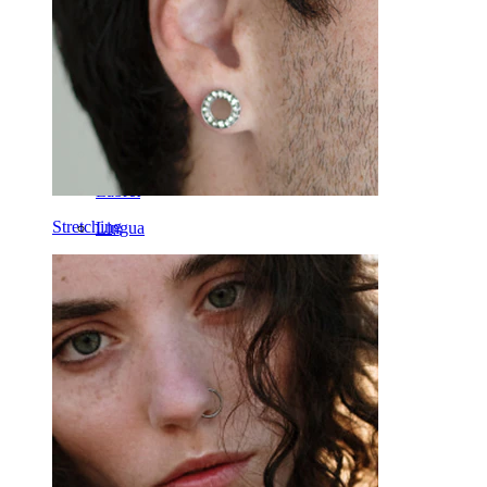
Helix
Orecchio
Septum
Oro 14K
Fake piercing
Labret
Stretching
Lingua
Naso
Tragus
Barbell
Rook
Daith
Ferri di cavallo
Cerchi