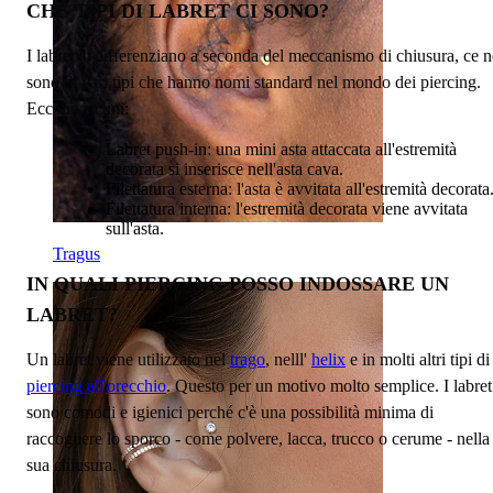
CHE TIPI DI LABRET CI SONO?
I labret si differenziano a seconda del meccanismo di chiusura, ce n
sono di vari tipi che hanno nomi standard nel mondo dei piercing.
Eccone alcuni:
Labret push-in: una mini asta attaccata all'estremità
decorata si inserisce nell'asta cava.
Filettatura esterna: l'asta è avvitata all'estremità decorata
Filettatura interna: l'estremità decorata viene avvitata
sull'asta.
Tragus
IN QUALI PIERCING POSSO INDOSSARE UN
LABRET?
Un labret viene utilizzato nel
trago
, nelll'
helix
e in molti altri tipi di
piercing all'orecchio
. Questo per un motivo molto semplice. I labret
sono comodi e igienici perché c'è una possibilità minima di
raccogliere lo sporco - come polvere, lacca, trucco o cerume - nella
sua chiusura.