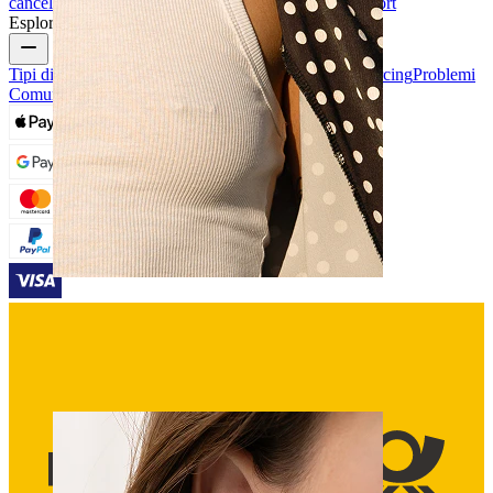
cancellazioni
Pagamenti
Il mio account
Bodymod support
Esplora
Tipi di Gioielli da Piercing
Materiali dei gioielli da piercing
Problemi
Comuni Dei Piercing e Cura
Capezzolo
Compra per piercing
Piercings