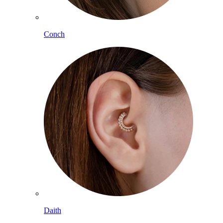
Conch
Daith