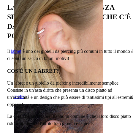
LABRET PER PIERCING SENZA
SEGRETI: TUTTO QUELLO CHE C'È
DA SAPERE SU STILE,
POSIZIONAMENTO E CURA
Il
labret
è uno dei gioielli da piercing più comuni in tutto il mondo 
ci sono un sacco di buoni motivi!
COS’È UN LABRET?
Un labret è un gioiello da piercing incredibilmente semplice.
Consiste in un'asta diritta che presenta un disco piatto ad
Helix
un'estremità e un design che può essere di tantissimi tipi all'estremit
opposta!
La cosa che tutti i labret hanno in comune è che il loro disco piatto
riduce al minimo l'attrito tra i gioielli e la pelle.