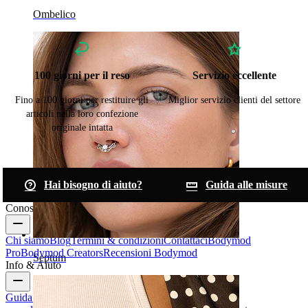
Ombelico
100 giorni per il reso
Servizio eccellente
Fino a 100 giorni per restituire gli
Miglior servizio clienti del settore
articoli nella loro confezione
originale intatta
Hai bisogno di aiuto?
Guida alle misure
Conosci Bodymod
Chi siamo
Blog
Termini & condizioni
Contattaci
Bodymod
Pro
Bodymod Creators
Recensioni Bodymod
Septum
Info & Aiuto
Guida alle taglie
Traccia il tuo ordine
Consegna
Resi &