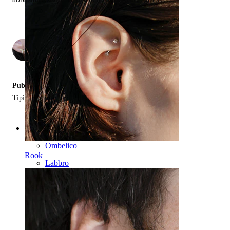
di
2
Pubblicato in:
Tipi di Gioielli da Piercing
Categories
Ombelico
Rook
Labbro
Capezzolo
Industrial
Dermal