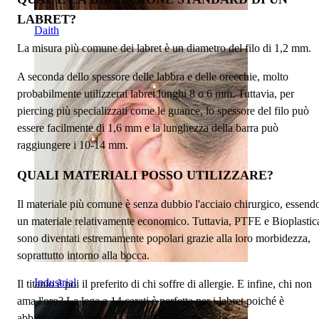
LABRET?
Daith
La misura più comune dei labret è un diametro del filo di 1,2 mm.
A seconda dello spessore delle labbra e delle orecchie, molto
probabilmente utilizzerai labret lunghi 8 o 6 mm. Tuttavia, per
piercing più specializzati come le guance, lo spessore del filo può
essere facilmente di 1,6 mm e la lunghezza della barra può
raggiungere i 10-14 mm.
QUALI MATERIALI POSSO UTILIZZARE?
Il materiale più comune è senza dubbio l'acciaio chirurgico, essend
un materiale relativamente economico. Tuttavia, PTFE e Bioplastic
sono diventati estremamente popolari grazie alla loro morbidezza,
soprattutto intorno alla bocca.
Industrial
Il titanio è poi il preferito di chi soffre di allergie. E infine, chi non
ama l'oro? La lega a 14 carati è perfetta per i labret poiché è
abbastanza dura da resistere ad un uso regolare.