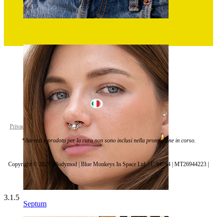
Ombelico
Italy
Privacy policy
Cookie settings
*Attrezzi e prodotti per la cura non sono inclusi nella promozione in corso.
Copyright © 2026 | Bodymod | Blue Monkeys In Space Ltd. | C 94794 | MT26944223 |
3.1.5
Septum