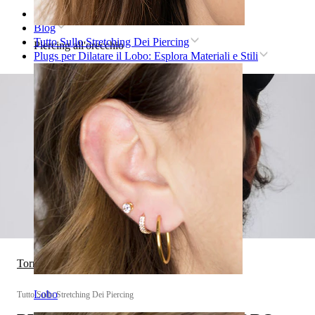
Home
Blog
Tutto Sullo Stretching Dei Piercing
Piercing all'orecchio
Plugs per Dilatare il Lobo: Esplora Materiali e Stili
Torna a Tutto Sullo Stretching Dei Piercing
Lobo
Tutto Sullo Stretching Dei Piercing