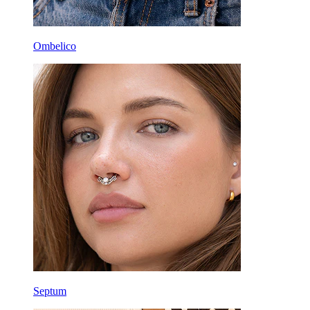
Ombelico
Septum