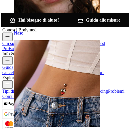
Hai bisogno di aiuto?
Guida alle misure
Conosci Bodymod
Naso
Chi siamo
Blog
Termini & condizioni
Contattaci
Bodymod
Pro
Bodymod Creators
Recensioni Bodymod
Info & Aiuto
Guida alle taglie
Traccia il tuo ordine
Consegna
Resi &
cancellazioni
Pagamenti
Il mio account
Bodymod support
Esplora
Tipi di Gioielli da Piercing
Materiali dei gioielli da piercing
Problemi
Comuni Dei Piercing e Cura