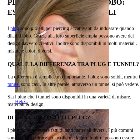
PLUGS PER DILATARE IL LOBO:
ESPLORA MATERIALI E STILI
I
plug
sono gioielli per piercing accattivanti da indossare quando
dilati il lobo. Grazie alla loro superficie ampia possono avere dei
design davvero creativi! Inoltre sono disponibili in molti materiali,
misure e colori diversi.
QUAL È LA DIFFERENZA TRA PLUG E TUNNEL?
La differenza è semplice ma importante. I plug sono solidi, mentre i
tunnel
sono cavi. In altre parole, attraverso un tunnel si può vedere.
Sia i plug che i tunnel sono disponibili in una varietà di misure,
Helix
materiali & design.
DI COSA SONO FATTI I PLUG?
I plug possono essere fatti di tanti materiali diversi. I più comuni
sono acciaio chirurgico, acrilico, e legno. Inoltre, possono essere