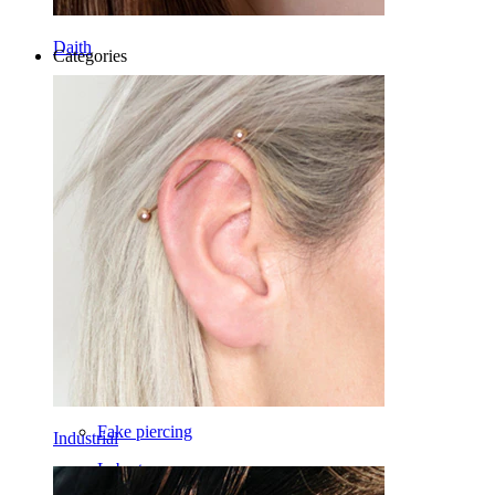
Daith
Categories
Ombelico
Labbro
Capezzolo
Industrial
Dermal
Helix
Orecchio
Septum
Oro 14K
Fake piercing
Industrial
Labret