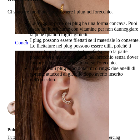
Ci sono tre modi per far rimanere i plug nell'orecchio.
La maggior parte dei plug ha una forma concava. Puoi
usare un lubrificante con vitamine per non danneggiare
la pelle quando togli i gioielli.
I plug possono essere filettati se il materiale lo consente.
Conch
Le filettature nei plug possono essere utili, poiché ti
consentono di svitare un'estremità (spesso la parte
posteriore) e inserire i gioielli nell'orecchio senza dover
forzare il bordo grande attraverso l'orecchio.
Infine, alcuni plug sono dotati di o-rings: due anelli di
gomma attaccati al gioiello dopo averlo inserito
nell'orecchio.
di
2
Pubblicato in:
Tutto Sullo Stretching Dei Piercing,
Tipi di Gioielli da Piercing