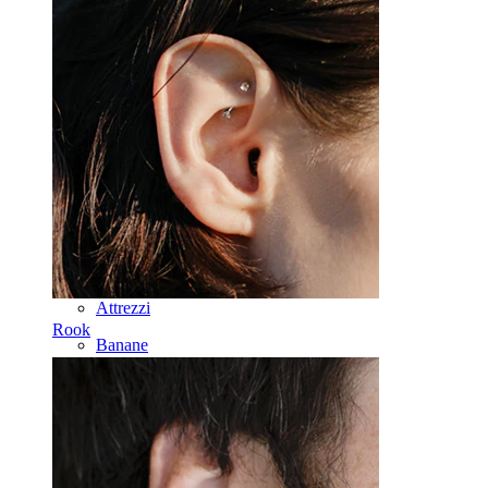
Lingua
Naso
Tragus
Barbell
Rook
Daith
Ferri di cavallo
Cerchi
Attrezzi
Rook
Banane
Lobo
Titanio