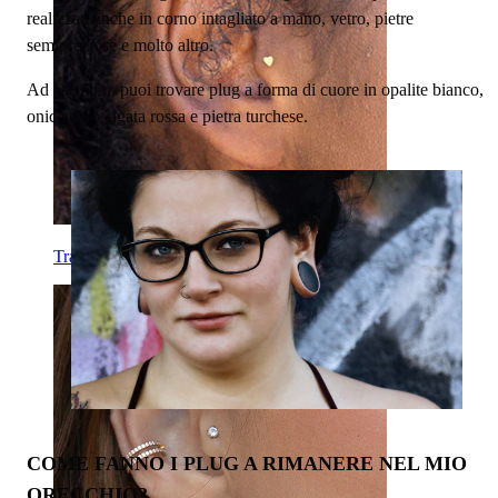
realizzati anche in corno intagliato a mano, vetro, pietre
semipreziose e molto altro.
Ad esempio, puoi trovare plug a forma di cuore in opalite bianco,
onice nero, agata rossa e pietra turchese.
Tragus
COME FANNO I PLUG A RIMANERE NEL MIO
ORECCHIO?