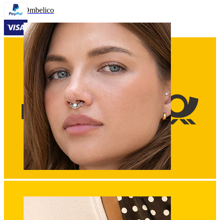
Ombelico
Septum