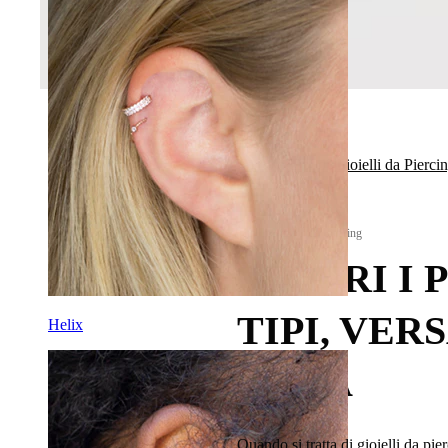
Torna a Tipi di Gioielli da Pierci
Tipi di Gioielli da Piercing
SCOPRI I 
TIPI, VER
Helix
CURA
Quando si tratta di gioielli da pie