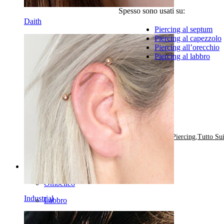
Spesso sono usati su:
Daith
Piercing al septum
Piercing al capezzolo
Piercing all’orecchio
Piercing al labbro
di
2
Pubblicato in:
Tipi di Gioielli da Piercing,
Tutto Sui
Categories
Ombelico
Industrial
Labbro
Capezzolo