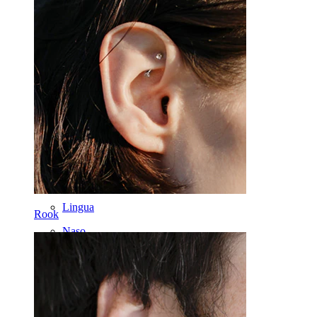
Industrial
Dermal
Helix
Orecchio
Septum
Oro 14K
Fake piercing
Labret
Lingua
Rook
Naso
Tragus
Barbell
Rook