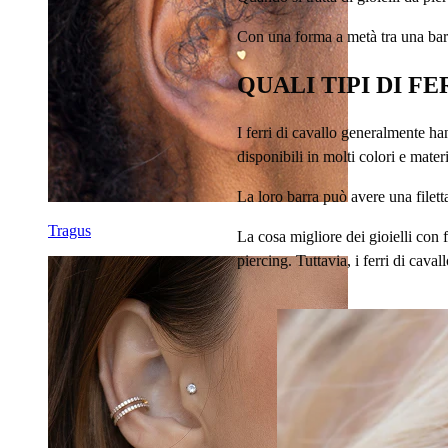
Con una forma a metà tra una barra
QUALI TIPI DI F
I ferri di cavallo generalmente h
disponibili in molti colori e materi
La loro barra può avere una filetta
Tragus
La cosa migliore dei gioielli con f
piercing. Tuttavia, i ferri di cava