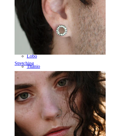
Daith
Ferri di cavallo
Cerchi
Attrezzi
Banane
Lobo
Stretching
Titanio