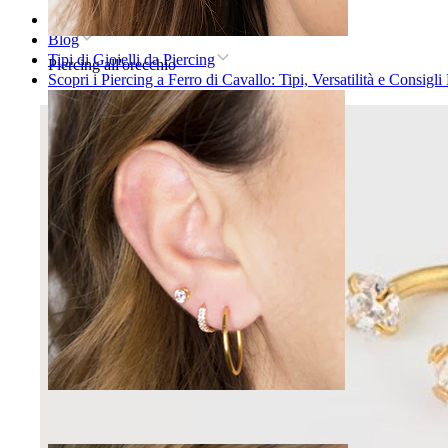
Home
Blog
Tipi di Gioielli da Piercing
Piercing all'orecchio
Scopri i Piercing a Ferro di Cavallo: Tipi, Versatilità e Consigl
Lobo