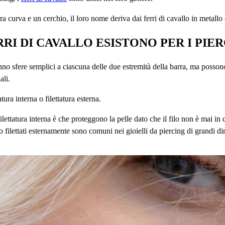
 curva e un cerchio, il loro nome deriva dai ferri di cavallo in metallo c
ERRI DI CAVALLO ESISTONO PER I PIE
anno sfere semplici a ciascuna delle due estremità della barra, ma posson
ali.
tura interna o filettatura esterna.
ilettatura interna è che proteggono la pelle dato che il filo non è mai in c
llo filettati esternamente sono comuni nei gioielli da piercing di grandi d