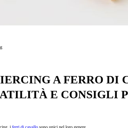
ng
PIERCING A FERRO DI
SATILITÀ E CONSIGLI 
rcing, i
ferri di cavallo
sono unici nel loro genere.