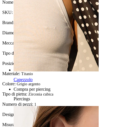
Nome:
Dermal top in titanio con pietra colorata
SKU:
Dermal-33
Brand:
Bodymod Trend
Diametro del filo:
1,2 mm (adatto a dermal di 1,6 mm)
Meccanismo di chiusura:
Filettatura esterna
Tipo di gioiello:
Top dermal
Posizione:
Dermal, Intimate
Materiale:
Titanio
Capezzolo
Colore:
Grigio argento
Compra per piercing
Tipo di pietra:
Zirconia cubica
Piercings
Numero di pezzi:
1
Design:
Semplice
Misura della sfera:
4 mm