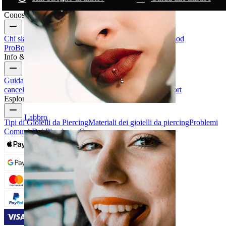
Conosci Bodymod
Chi siamo
Blog
Termini & condizioni
Contattaci
Bodymod
Pro
Bodymod Creators
Recensioni Bodymod
Info & Aiuto
Guida alle taglie
Traccia il tuo ordine
Consegna
Resi &
cancellazioni
Pagamenti
Il mio account
Bodymod support
Esplora
Labbro
Tipi di Gioielli da Piercing
Materiali dei gioielli da piercing
Problemi
Comuni Dei Piercing e Cura