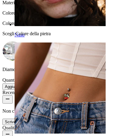
Materiale:
Titanio
Colore:
Grigio argento
Colore della pietra
:
Scegli Colore della pietra
Naso
Diametro del filo:
1,2 mm (adatto a dermal di 1,6 mm)
Quantità: 1
Modifica
Aggiungi al carrello
Recensioni del prodotto
Non ci sono ancora recensioni per questo prodotto
Scrivi una recensione
Qualità del prodotto