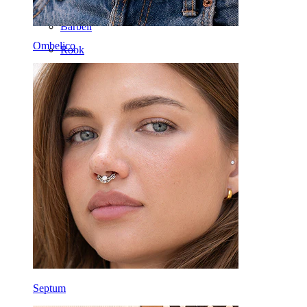
Tragus
Barbell
Ombelico
Rook
Daith
Ferri di cavallo
Cerchi
Attrezzi
Banane
Lobo
Titanio
Septum