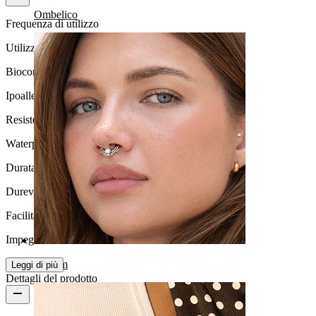
Ombelico
Frequenza di utilizzo
Utilizzo quotidiano
Biocompatibilità
Ipoallergenico
Resistenza all'acqua
Waterproof
Durata
Durevole
Facilità d'uso
Impegnativo
Septum
Leggi di più
Dettagli del prodotto