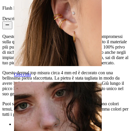
Flash label:
3 per 2
Descrizione
Questo è il perfetto dermal top per chi non scende a compromessi
sulla qualità. Il gioiello è fatto di puro titanio, in assoluto il materiale
più pulito e sicuro che tu possa utilizzare. Il titanio è al 100% privo
di nichel e non arrugginisce, per questo viene utilizzato anche negli
impianti chirurgici. Quando scegli un gioiello in titanio, sai di dare al
tuo piercing il meglio di quello che è disponibile nel mercato.
Questo dermal top misura circa 4 mm ed è decorato con una
Orecchio
bellissima pietra sfaccettata. La pietra è stata tagliata in modo da
avere la forma di una "montagna" con la punta piatta. Giù lungo il
picco la pietra ha dei tagli che danno al gioiello un tratto unico nel
suo genere.
Puoi scegliere la gemma tra tanti stupendi colori. Ci sono colori
tenui, eleganti, colori più vivaci e colori classici, insomma colori per
tutti i gusti.
Categories