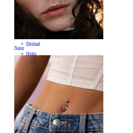
Ombelico
Labbro
Capezzolo
Industrial
Dermal
Naso
Helix
Orecchio
Septum
Oro 14K
Fake piercing
Labret
Lingua
Naso