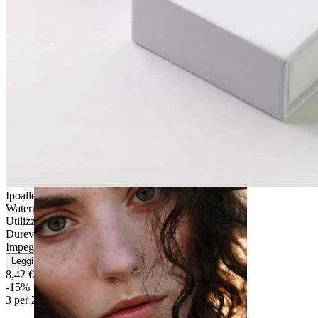
Stretching
Ipoallergenico
Waterproof
Utilizzo quotidiano
Durevole
Impegnativo
Leggi di più
8,42 €
9,90 €
-15%
3 per 2