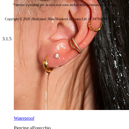
*Attrezzi e prodotti per la cura non sono inclusi nella promozione in corso.
Copyright © 2026 | Bodymod | Blue Monkeys In Space Ltd. | C 94794 | MT26944223 |
3.1.5
Waterproof
Piercing all'orecchio