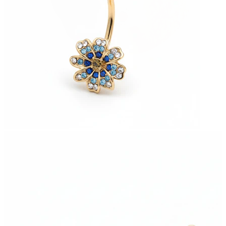
Stretching
Gioielli in oro 14K
Compra titanio