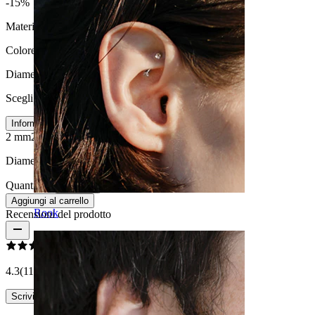
-15%
Materiale:
Acciaio chirurgico
Colore:
Nero
Diametro del filo
:
Scegli Diametro del filo
Informazioni sulla misura
2 mm
24 mm
3 mm
4 mm
Diametro:
13 mm
Quantità: 1
Modifica
Aggiungi al carrello
Rook
Recensioni del prodotto
4.3
(11 recensioni)
Scrivi una recensione