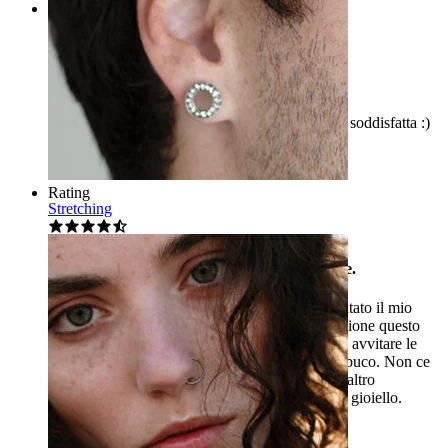
Rating
Ottima qualità
Ottima qualità e spedizione veloce! Sono molto soddisfatta :)
Giulia
Acquisto verificato
Rating
Stretching
Un bel gioiello però non l'ho potuto utilizzare.
Devo dire che è un gioiello molto bello. Ho dilatato il mio
naso fino ai 3 mm e volevo inserire nella dilatazione questo
ferro di cavallo. Il problema è che non riesco ad avvitare le
sfere nel cerchio, una volta che lo inserisco nel buco. Non ce
la faccio proprio. Penso quindi di dilatare di un altro
millimetro il naso e magari riuscirò ad inserire il gioiello.
Giuseppe
Acquisto verificato