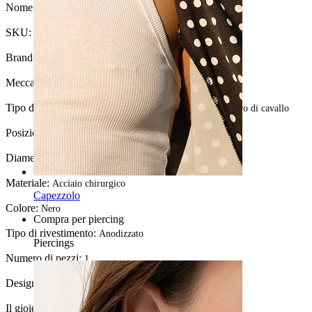
Nome:
Piercing a ferro di cavallo in diversi colori
SKU:
Horseshoe-21
Brand:
Bodymod Moments
Meccanismo di chiusura:
Filettatura esterna
Tipo di gioiello:
Ferro di cavallo per piercing dilatati, Ferro di cavallo
Posizione:
Stretching, Septum, Intimate
Diametro:
13 mm
Materiale:
Acciaio chirurgico
Capezzolo
Colore:
Nero
Compra per piercing
Tipo di rivestimento:
Anodizzato
Piercings
Numero di pezzi:
1
Design:
Semplice
Il gioiello ha un rivestimento?:
Sì, completamente