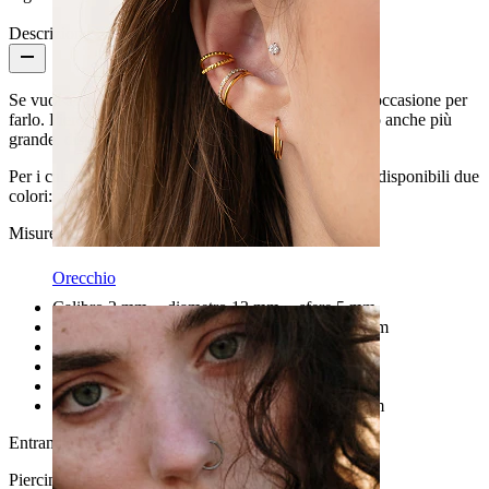
Descrizione
Se vuoi aggiungere un pò di colore ai lobi, questa è l'occasione per
farlo. Piercing a ferro di cavallo del calibro di 2 mm, o anche più
grande, disponibile in diversi colori.
Per i calibri più grandi di 2,4 mm fino a 6,5 mm sono disponibili due
colori: nero e multicolore.
Misure di calibro, diametro e sfere:
Orecchio
Calibro 2 mm -- diametro 13 mm -- sfere 5 mm
Calibro 2,4 mm -- diametro 13 mm -- sfere 6 mm
Calibro 3 mm -- diametro 13 mm -- sfere 6 mm
Calibro 4 mm -- diametro 13 mm -- sfere 8 mm
Calibro 5 mm -- diametro 13 mm -- sfere 8 mm
Calibro 6 mm -- diametro 13 mm -- sfere 10 mm
Entrambe le sfere possono essere svitate.
Piercing adatto anche al capezzolo o altre parti intime.