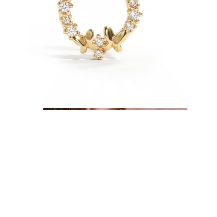
Conch
Daith