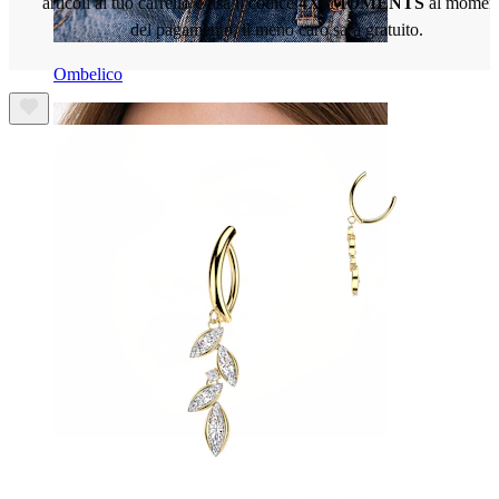
articoli al tuo carrello e usa il codice
4X3MOMENTS
al momen
del pagamento, il meno caro sarà gratuito.
Ombelico
Septum