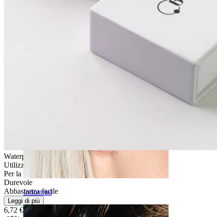
Daith
Waterproof
Utilizzo quotidiano
Per la maggior parte dei tipi di pelle
Durevole
Abbastanza facile
Industrial
Leggi di più
6,72 €
7,90 €