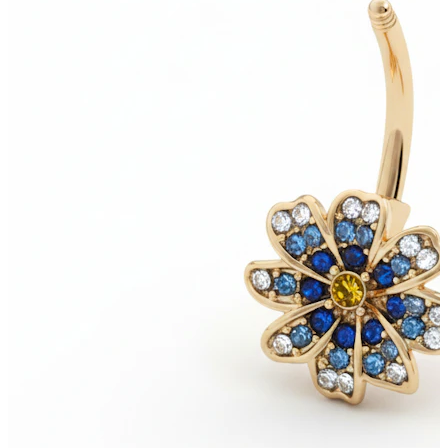
Nuovi arrivi
Compra 4, paga 3
Compra Bodymod Moments
Brands
Brands