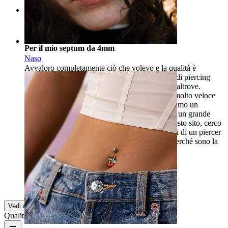
Rating
Per il mio septum da 4mm
Naso
Avvaloro completamente ciò che volevo e la qualità è
buona!!! Penso di effettuare tutti i miei acquisti di piercing
tranne i plug per i miei dilatatori, che comprerò altrove.
Consiglio assolutamente, oltre a una consegna molto veloce
anche senza passare da DHL e il fatto che abbiamo un
numero di tracciamento tramite posta è davvero un grande
punto a favore. Sono felice di aver scoperto questo sito, cerco
gioielli di qualità a un prezzo ragionevole, degni di un piercer
(purtroppo il mio non vende septum da 4 mm perché sono la
sua unica cliente che dilata...) un grande grazie.
Kandyce
Acquisto verificato
Tradotto dall'IA
Mostra originale
Vedi altro
Qualità del prodotto