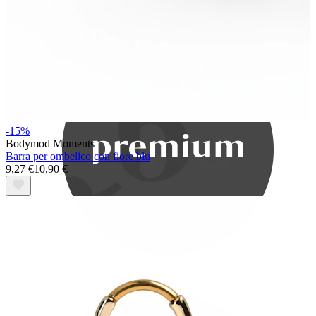
Bodymod Care
-15%
Bodymod Moments
Barra per ombelico con fiore blu
9,27 €
10,90 €
Bodymod Premium