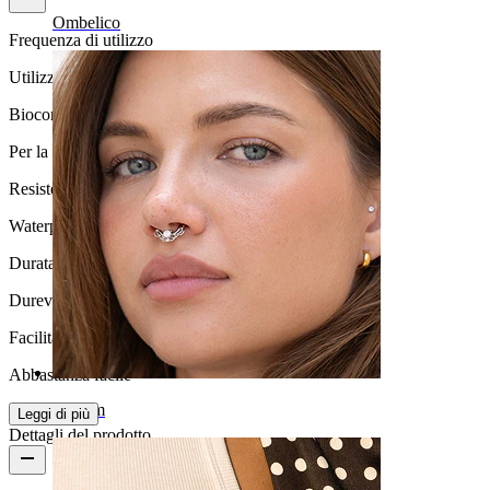
Ombelico
Frequenza di utilizzo
Utilizzo quotidiano
Biocompatibilità
Per la maggior parte dei tipi di pelle
Resistenza all'acqua
Waterproof
Durata
Durevole
Facilità d'uso
Abbastanza facile
Septum
Leggi di più
Dettagli del prodotto