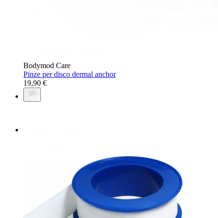
Bodymod Essentials
Bodymod Care
Pinze per disco dermal anchor
19,90 €
Compra 4, paga 3
Compra per gioiello
Tipo di gioiello