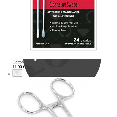
Bodymod Care
Cotton fioc con liquido detergente - pacco da 24
11,90 €
Bodymod Premium