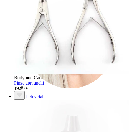
Bodymod Care
Pinza apri anelli
19,90 €
Industrial