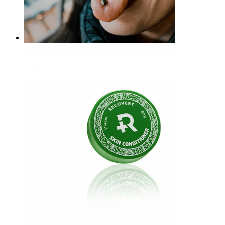
Bodymod Care
Pinze emostatiche
11,90 €
Lingua