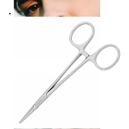
Soluzione salina isotonica
14,90 €
Labbro