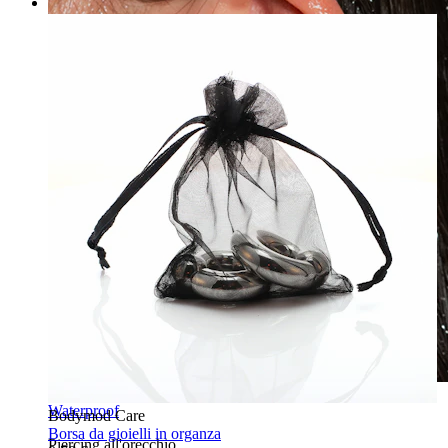
Waterproof
Bodymod Care
Borsa da gioielli in organza
Piercing all'orecchio