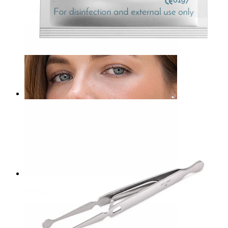
Ombelico
Bodymod Care
Salviettine disinfettanti con alcol
1,00 €
Septum