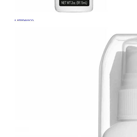
Ombelico
Septum