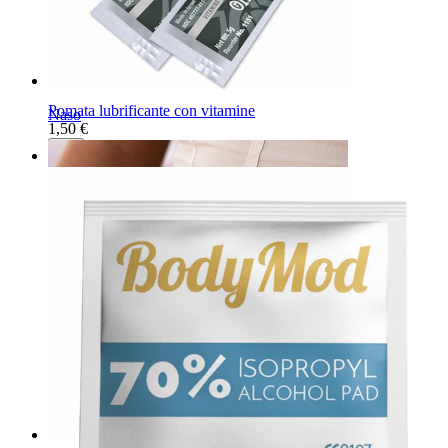
Pomata lubrificante con vitamine
Naso
1,50 €