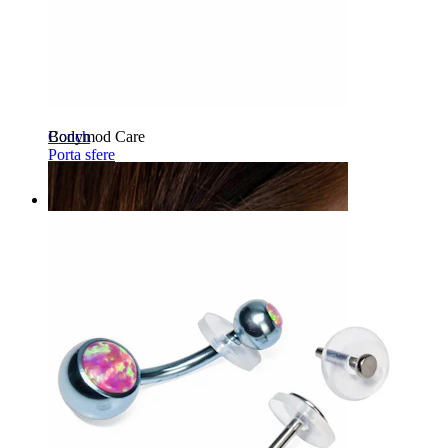
Bodymod Care
Conch
Porta sfere
16,90 €