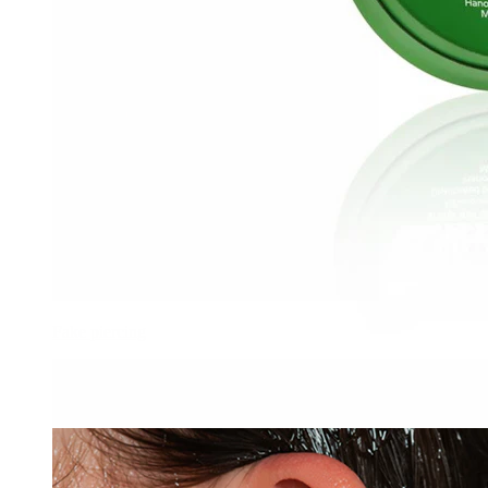
Fake piercing
Smelly Gelly
11,90 €