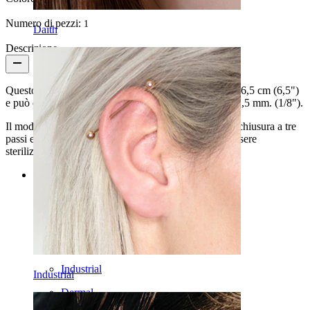
Numero di pezzi:
1
Daith
Descrizione
Questo professionale strumento ha una lunghezza di 16,5 cm (6,5")
e può essere utilizzato con aghi di dimensioni fino ai 2,5 mm. (1/8").
Il modello qui presente è dotato di un meccanismo di chiusura a tre
passi ed è realizzato in acciaio inossidabile che può essere
sterilizzato in autoclave.
Categories
Ombelico
Labbro
Capezzolo
Industrial
Industrial
Dermal