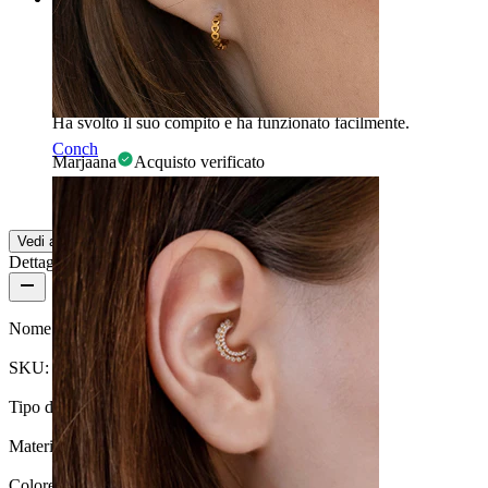
sì
Ha svolto il suo compito e ha funzionato facilmente.
Conch
Marjaana
Acquisto verificato
Tradotto dall'IA
Mostra originale
Vedi altro
Dettagli del prodotto
Nome:
Forcipe per septum
SKU:
Tool-5
Tipo di gioiello:
Attrezzo
Materiale:
Acciaio inossidabile
Colore:
Grigio argento