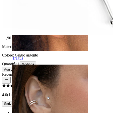
11,90 €
Materiale:
Acciaio inossidabile
Colore:
Grigio argento
Tragus
Quantità: 1
Modifica
Aggiungi al carrello
Recensioni del prodotto
4.0
(1 recensioni)
Scrivi una recensione
Rating