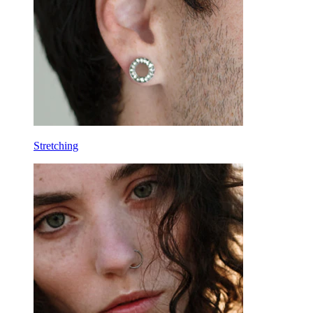
Cerchi
Attrezzi
Banane
Lobo
Titanio
Stretching