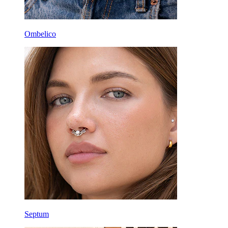
Ombelico
Septum