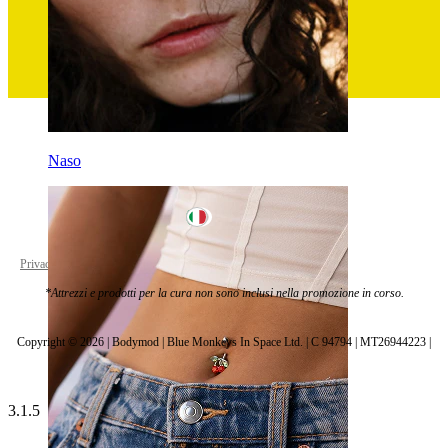
Naso
Italy
Privacy policy
Cookie settings
*Attrezzi e prodotti per la cura non sono inclusi nella promozione in corso.
Copyright © 2026 | Bodymod | Blue Monkeys In Space Ltd. | C 94794 | MT26944223 |
3.1.5