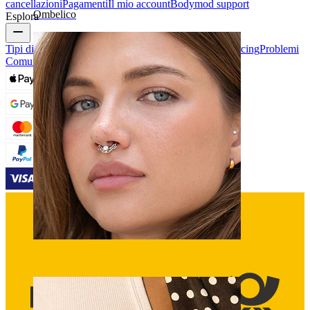
cancellazioni
Pagamenti
Il mio account
Bodymod support
Ombelico
Esplora
Tipi di Gioielli da Piercing
Materiali dei gioielli da piercing
Problemi
Comuni Dei Piercing e Cura
Septum