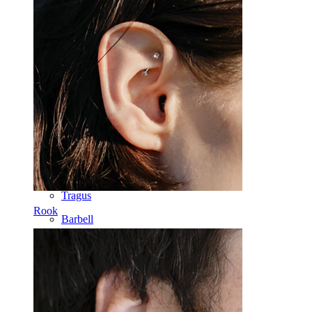
Helix
Orecchio
Septum
Oro 14K
Fake piercing
Labret
Lingua
Naso
Tragus
Rook
Barbell
Rook
Daith
Ferri di cavallo