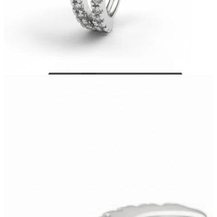
Bodymod Care
Bodymod Premium