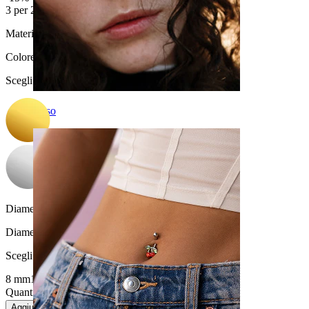
3 per 2
Materiale:
Acciaio chirurgico
Colore
:
Scegli Colore
Naso
Diametro del filo:
1,2 mm
Diametro
:
Scegli Diametro
8 mm
10 mm
Quantità: 1
Modifica
Aggiungi al carrello