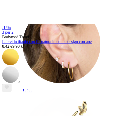
-15%
3 per 2
Bodymod Trend
Labret in titanio con filettatura interna e design con ape
8,42 €
9,90 €
Lobo