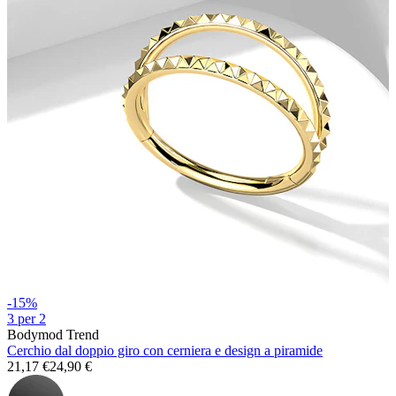
Stretching
Gioielli in oro 14K
-15%
3 per 2
Bodymod Trend
Cerchio dal doppio giro con cerniera e design a piramide
Compra titanio
21,17 €
24,90 €