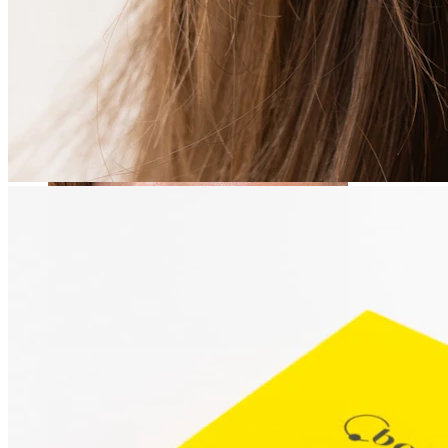
Ombelico
Septum