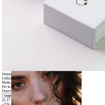
Orecchio
Waterproof
Utilizzo quotidiano
Molto facile
Per la maggior parte dei tipi di pelle
Durevole
Leggi di più
21,17 €
24,90 €
-15%