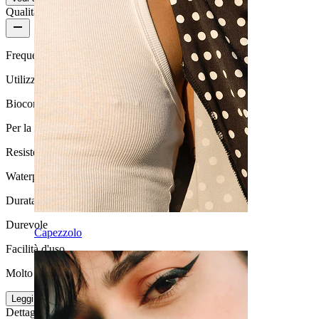
Qualità del prodotto
Frequenza di utilizzo
Utilizzo quotidiano
Biocompatibilità
Per la maggior parte dei tipi di pelle
Resistenza all'acqua
Waterproof
Durata
Durevole
Capezzolo
Facilità d'uso
Molto facile
Leggi di più
Dettagli del prodotto