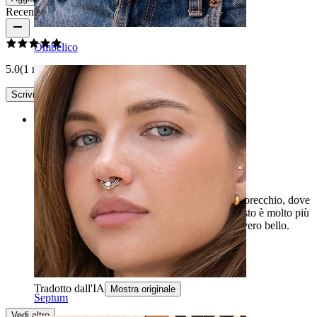
Recensioni del prodotto
Ombelico
5.0
(1 recensioni)
Scrivi una recensione
Rating
letto perfetto per lobe
Acquistato per tenerlo nel mio 2° e 3° foro dell'orecchio, dove
ho usato delle viti in titanio in precedenza. Questo è molto più
comodo e facile da mettere e ha un aspetto davvero bello.
Comprerò di più.
gadolinium
Acquisto verificato
Tradotto dall'IA
Mostra originale
Septum
Vedi altro