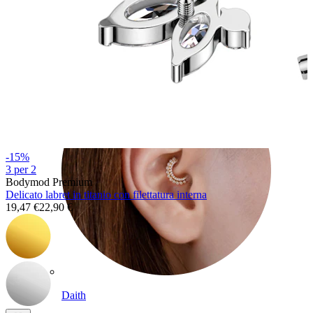
Conch
-15%
3 per 2
Bodymod Premium
Delicato labret in titanio con filettatura interna
19,47 €
22,90 €
Daith