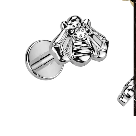
Waterproof
Piercing all'orecchio