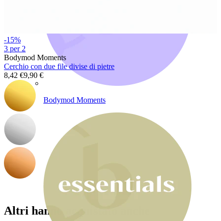
-15%
3 per 2
Bodymod Moments
Cerchio con due file divise di pietre
8,42 €
9,90 €
Bodymod Moments
Altri hanno acquistato anche