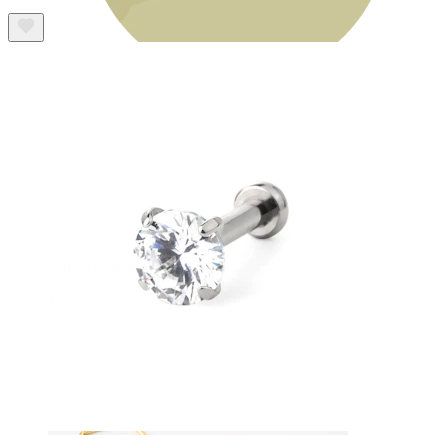
Bodymod Essentials
Compra 4, paga 3
Compra per gioiello
Tipo di gioiello