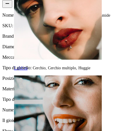
Nome:
Cerchio dal doppio giro con cerniera e design a piramide
SKU:
Ring-190
Brand:
Bodymod Trend
Diametro del filo:
1,2 mm
Meccanismo di chiusura:
Cardine
Tipo di gioiello:
Labbro
Cerchio, Cerchio multiplo, Huggie
Posizione:
Tragus, Septum, Sopracciglio, Conch
Materiale:
Acciaio chirurgico
Tipo di rivestimento:
Rivestimento in PVD
Numero di pezzi:
1
Il gioiello ha un rivestimento?:
Sì, completamente
Show pair option: