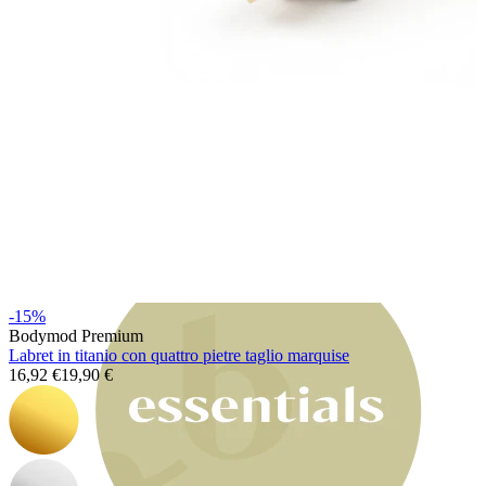
Bodymod Moments
-15%
Bodymod Premium
Labret in titanio con quattro pietre taglio marquise
16,92 €
19,90 €