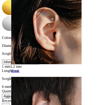
Colore della pietra:
Trasparente
Diametro del filo
:
Scegli Diametro del filo
Informazioni sulla misura
1 mm
1,2 mm
Lunghezza
:
Rook
Scegli Lunghezza
6 mm
8 mm
Quantità: 1
Modifica
Aggiungi al carrello
Recensioni del prodotto