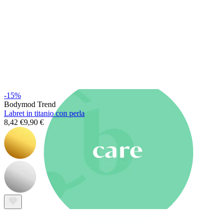
Nuovi arrivi
Compra 4, paga 3
Compra Bodymod Moments
Brands
Brands
-15%
Bodymod Trend
Labret in titanio con perla
8,42 €
9,90 €