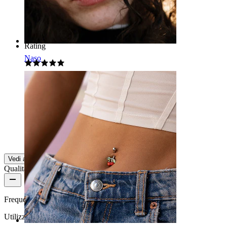
Bellissimo ????
Sara
Acquisto verificato
Rating
Naso
Carino
Come in foto! Davvero carino.
Madelen
Acquisto verificato
Tradotto dall'IA
Mostra originale
Vedi altro
Qualità del prodotto
Frequenza di utilizzo
Utilizzo quotidiano