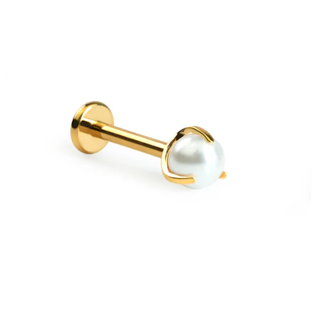
Stretching
Gioielli in oro 14K
Compra titanio