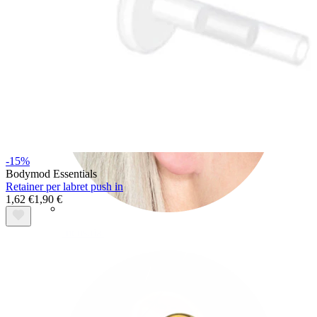
-15%
Bodymod Essentials
Retainer per labret push in
1,62 €
1,90 €
Industrial