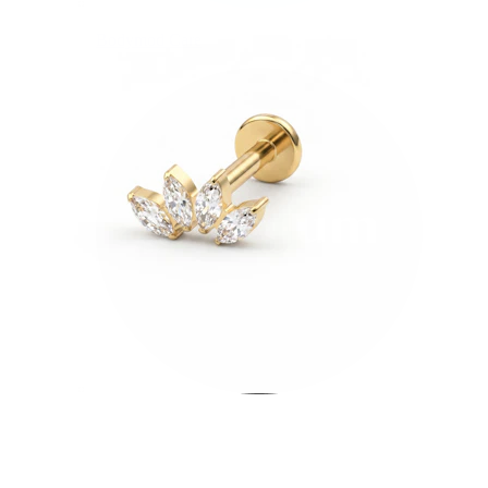
Bodymod Care
Bodymod Premium