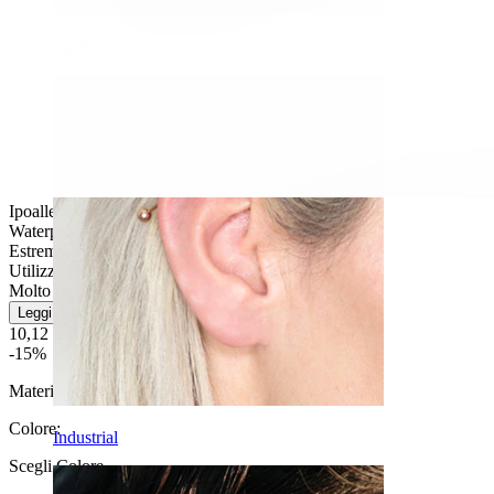
Daith
Ipoallergenico
Waterproof
Estremamente durevole
Utilizzo quotidiano
Molto facile
Leggi di più
10,12 €
11,90 €
-15%
Materiale:
Titanio
Colore
:
Industrial
Scegli Colore