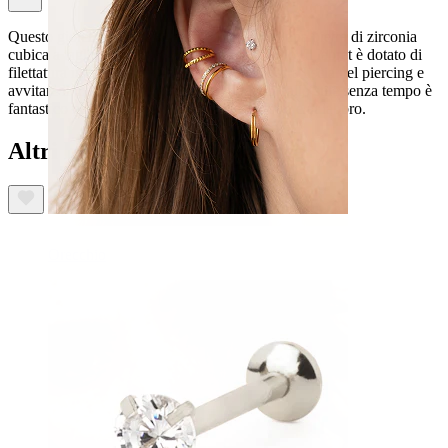
Questo gioiello dal design classico presenta una pietra di zirconia
cubica a taglio marquise su un labret in titanio. Il labret è dotato di
filettatura interna, quindi basta inserire la barra liscia nel piercing e
avvitare il top per fissarlo. Questo modello dallo stile senza tempo è
fantastico nei piercing alla cartilagine, al lobo e al labbro.
Altri hanno acquistato anche
Orecchio