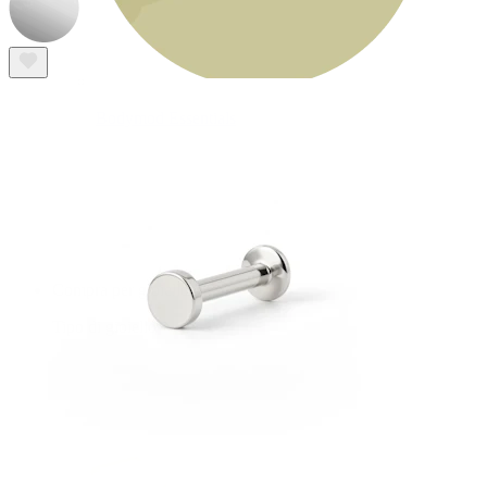
Bodymod Essentials
Compra 4, paga 3
Compra per gioiello
Tipo di gioiello