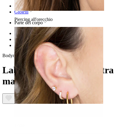
Home
Gioielli
Piercing all'orecchio
Parte del corpo
Labbro
Gioielli in titanio per piercing al labbro
Labret in titanio con pietra marquise
Bodymod Trend
Labret in titanio con pietra
marquise
Lobo