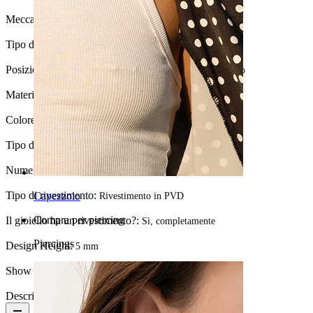
Meccanismo di chiusura:
Filettatura interna
Tipo di gioiello:
Labret, Flatback
Posizione:
Tragus, Lobo, Helix, Conch, Anti-helix, Labbro
Materiale:
Titanio
Colore della pietra:
Trasparente
Tipo di pietra:
Zirconia cubica
Numero di pezzi:
1
Tipo di rivestimento:
Capezzolo
Rivestimento in PVD
Compra per piercing
Il gioiello ha un rivestimento?:
Sì, completamente
Piercings
Design Height:
5 mm
Show pair option:
Sì
Descrizione