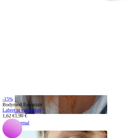
Sopracciglio
-15%
Bodymod Essentials
Labret in vari colori
1,62 €
1,90 €
Dermal