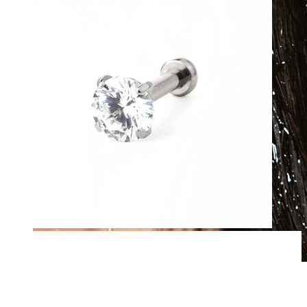
Waterproof
Piercing all'orecchio