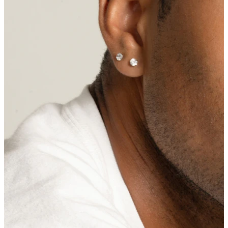
Ombelico
Septum