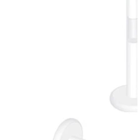
Conch
Daith