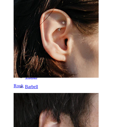
Orecchio
Septum
Oro 14K
Fake piercing
Labret
Lingua
Naso
Tragus
Rook
Barbell
Rook
Daith
Ferri di cavallo
Cerchi