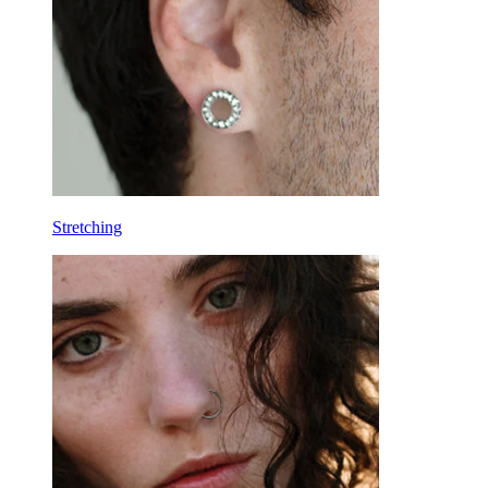
Attrezzi
Banane
Lobo
Titanio
Stretching