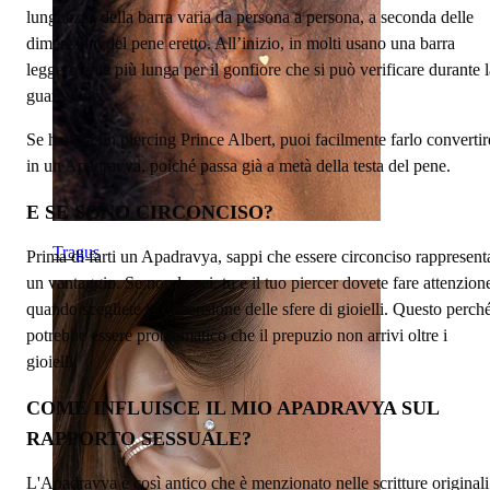
lunghezza della barra varia da persona a persona, a seconda delle
dimensioni del pene eretto. All’inizio, in molti usano una barra
leggermente più lunga per il gonfiore che si può verificare durante l
guarigione.
Se hai già un piercing Prince Albert, puoi facilmente farlo convertir
in un Apadravya, poiché passa già a metà della testa del pene.
E SE SONO CIRCONCISO?
Tragus
Prima di farti un Apadravya, sappi che essere circonciso rappresent
un vantaggio. Se non lo sei, tu e il tuo piercer dovete fare attenzion
quando scegliete la dimensione delle sfere di gioielli. Questo perch
potrebbe essere problematico che il prepuzio non arrivi oltre i
gioielli.
COME INFLUISCE IL MIO APADRAVYA SUL
RAPPORTO SESSUALE?
L'Apadravya è così antico che è menzionato nelle scritture originali