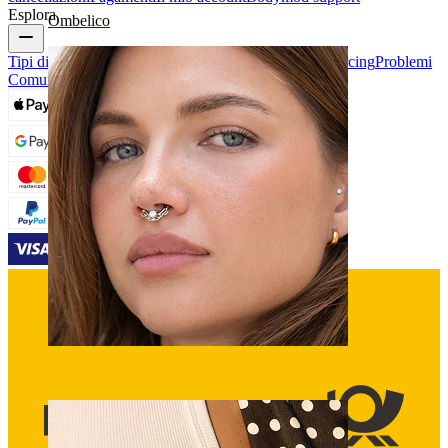
Esplora
Ombelico
Tipi di Gioielli da Piercing
Materiali dei gioielli da piercing
Problemi
Comuni Dei Piercing e Cura
Septum