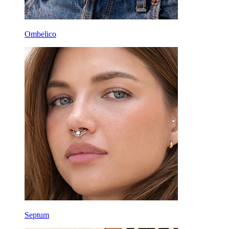
Ombelico
Septum