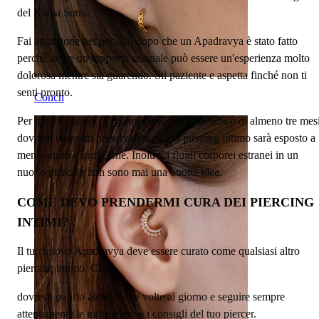
del Kama Sutra.
Fai attenzione nel periodo dopo che un Apadravya è stato fatto
perché avere un rapporto sessuale può essere un'esperienza molto
dolorosa mentre sta guarendo. Sii paziente e aspetta finché non ti
senti pronto.
Conch
Per tutto il periodo di guarigione, che in genere è di almeno tre mesi
dovresti usare un preservativo. Il tuo piercing intimo sarà esposto a
meno attrito e irritazione. Inoltre, i fluidi corporei estranei in un
nuovo piercing non sono mai una buona idea.
COME DEVO PRENDERMI CURA DEI PIERCING
INTIMI?
Il tuo nuovo Apadravya deve essere curato come qualsiasi altro
piercing intimo. Cioè,
dovresti pulirlo almeno due volte al giorno e seguire sempre
attentamente le indicazioni e i consigli del tuo piercer.