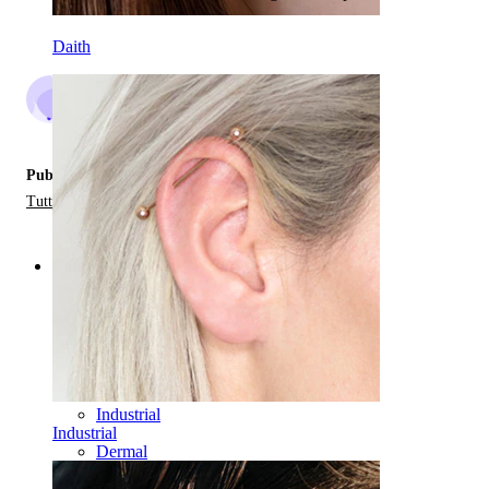
Daith
di
2
Pubblicato in:
Tutto Sui Piercing Intimi
Categories
Ombelico
Labbro
Capezzolo
Industrial
Industrial
Dermal
Helix