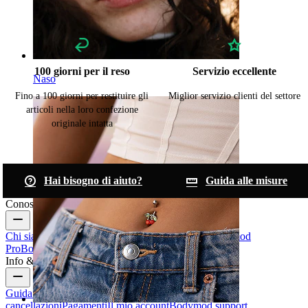
100 giorni per il reso
Servizio eccellente
Naso
Fino a 100 giorni per restituire gli
Miglior servizio clienti del settore
articoli nella loro confezione
originale intatta
Hai bisogno di aiuto?
Guida alle misure
Conosci Bodymod
Chi siamo
Blog
Termini & condizioni
Contattaci
Bodymod
Pro
Bodymod Creators
Recensioni Bodymod
Info & Aiuto
Guida alle taglie
Traccia il tuo ordine
Consegna
Resi &
cancellazioni
Pagamenti
Il mio account
Bodymod support