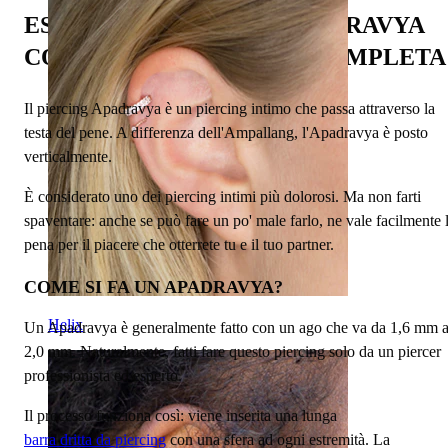
ESPLORA I PIERCING APADRAVYA
CON LA NOSTRA GUIDA COMPLETA
Il piercing Apadravya è un piercing intimo che passa attraverso la
testa del pene. A differenza dell'Ampallang, l'Apadravya è posto
verticalmente.
È considerato uno dei piercing intimi più dolorosi. Ma non farti
spaventare: anche se può fare un po' male farlo, ne vale facilmente 
pena per il piacere che otterrete tu e il tuo partner.
COME SI FA UN APADRAVYA?
Helix
Un Apadravya è generalmente fatto con un ago che va da 1,6 mm 
2,0 mm. Naturalmente, fatti fare questo piercing solo da un piercer
professionista ed esperto.
Il processo funziona così: viene inserita una lunga
barra dritta da piercing
con una sfera ad ogni estremità. La