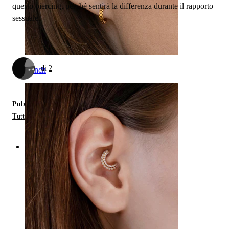
questo piercing, perché sentirà la differenza durante il rapporto
sessuale.
di
2
Conch
Pubblicato in:
Tutto Sui Piercing Intimi
Categories
Ombelico
Labbro
Capezzolo
Industrial