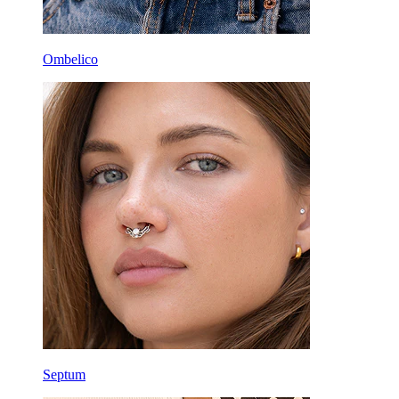
Ombelico
Septum