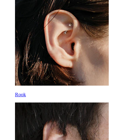
Ferri di cavallo
Cerchi
Attrezzi
Banane
Lobo
Titanio
Rook