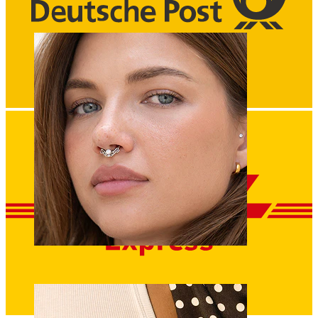
Ombelico
Septum