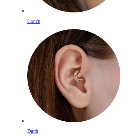
Conch
Daith