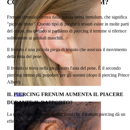
COS'È IL PIERCING FRENUM?
Frenum (frenulo) deriva dalla parola latina frenulum, che significa
"piccolo freno". Questo tipo di pieghe o tessuti esiste in molte parti
del corpo, ma quando si parliamo di piercing il termine si riferisce
solitamente ai genitali maschili.
Il frenulo è una piccola piega di tessuto che assicura il movimento
della testa del pene.
Il frenulo si trova nella piega sotto l'asta del pene. È il secondo
piercing intimo più popolare per gli uomini (dopo il piercing Prince
Albert).
IL PIERCING FRENUM AUMENTA IL PIACERE
Helix
DURANTE IL RAPPORTO?
La maggior parte degli uomini trova che il frenum piercing dà un
effetto stimolante maggiore