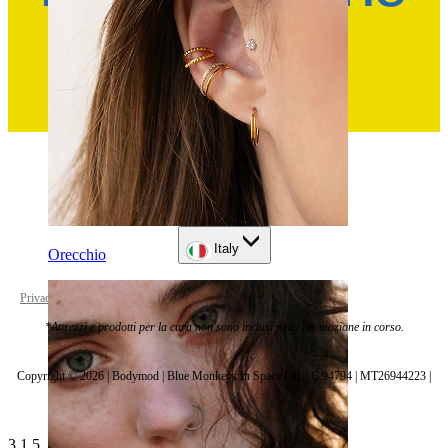
Italy
Orecchio
Privacy policy
Cookie settings
*Attrezzi e prodotti per la cura non sono inclusi nella promozione in corso.
Copyright © 2026 | Bodymod | Blue Monkeys In Space Ltd. | C 94794 | MT26944223 |
3.1.5