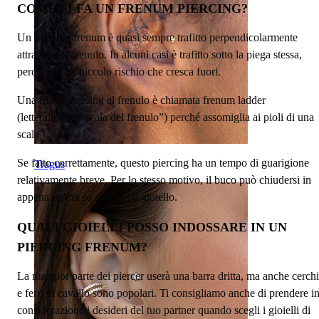
COME SI FA UN FRENUM PIERCING?
Un piercing frenum è quasi sempre trafitto perpendicolarmente
attraverso il frenulo. In alcuni casi è trafitto sotto la piega stessa,
perché c'è un piccolo rischio che cresca fuori.
Una fila di piercing al frenulo è chiamata frenum ladder
(letteralmente “scala del frenulo”) perché assomiglia ai pioli di una
scala.
Se fatto correttamente, questo piercing ha un tempo di guarigione
Tragus
relativamente breve. Per lo stesso motivo, il buco può chiudersi in
appena un'ora se si toglie il gioiello.
QUALI GIOIELLI POSSO INDOSSARE IN UN
PIERCING FRENUM?
La maggior parte dei piercer userà una barra dritta, ma anche cerchi
e ferri di cavallo sono popolari. Ti consigliamo anche di prendere i
considerazione i desideri del tuo partner quando scegli i gioielli di