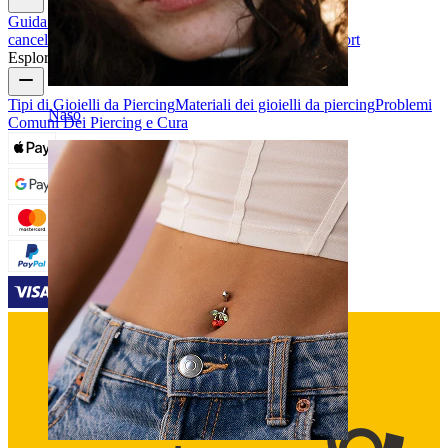
Guida alle taglie
Traccia il tuo ordine
Consegna
Resi &
cancellazioni
Pagamenti
Il mio account
Bodymod support
Esplora
Tipi di Gioielli da Piercing
Materiali dei gioielli da piercing
Problemi
Naso
Comuni Dei Piercing e Cura