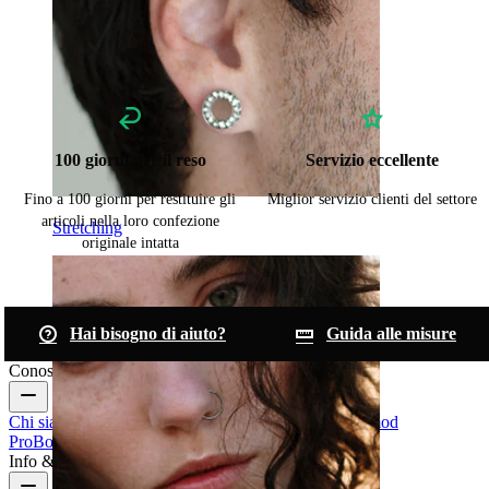
100 giorni per il reso
Servizio eccellente
Fino a 100 giorni per restituire gli
Miglior servizio clienti del settore
articoli nella loro confezione
Stretching
originale intatta
Hai bisogno di aiuto?
Guida alle misure
Conosci Bodymod
Chi siamo
Blog
Termini & condizioni
Contattaci
Bodymod
Pro
Bodymod Creators
Recensioni Bodymod
Info & Aiuto