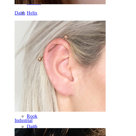
Dermal
Helix
Daith
Orecchio
Septum
Oro 14K
Fake piercing
Labret
Lingua
Naso
Tragus
Barbell
Rook
Industrial
Daith