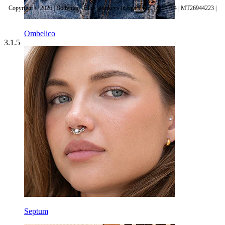
Copyright © 2026 | Bodymod | Blue Monkeys In Space Ltd. | C 94794 | MT26944223 |
Ombelico
3.1.5
Septum