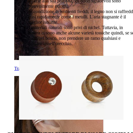
Grazie alla sua porosità, gli odori sgradevoli sono
notevolmente ridotti.
In condizione di ambienti freddi, il legno non si raffred
così rapidamente come i metalli. L'aria stagnante è il
miglior isolante.
I materiali naturali sono privi di nichel. Tuttavia, in
natura ci sono anche alcune varietà tossiche quindi, se s
fuori nel bosco, non prendere un ramo qualsiasi e
infilartelo nell'orecchio.
Tragus