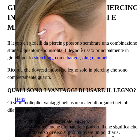
GUIDA APPROFONDITA AI PIERCIN
IN LEGNO: STILI, VANTAGGI E
MANUTENZIONE
Il legno e i gioielli da piercing possono sembrare una combinazione
strana o quantomeno insolita. Il legno è usato principalmente in
gioielli per lo
stretching
, come
hanger
,
plug e tunnel
.
Ricorda che dovresti indossare legno solo in piercing che sono
completamente guariti.
QUALI SONO I VANTAGGI DI USARE IL LEGNO?
Helix
Ci sono molteplici vantaggi nell'usare materiali organici nei lobi
dilatati.
Il legno è un materiale leggero.
Il legno è anche un materiale poroso, il che significa ch
attraverso di esso si può muovere un po' d’aria.