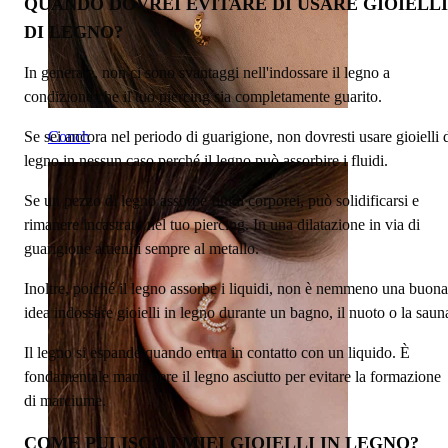
QUANDO DOVREI EVITARE DI USARE GIOIELLI
DI LEGNO?
In generale, non ci sono svantaggi nell'indossare il legno a
condizione che il tuo piercing sia completamente guarito.
Se sei ancora nel periodo di guarigione, non dovresti usare gioielli 
Conch
legno in nessun caso perché il legno può assorbire i fluidi.
Se un pezzo di legno assorbe fluidi corporei, può solidificarsi e
rimanere incastrato nel tuo piercing. In una dilatazione in via di
guarigione attieniti sempre al metallo.
Inoltre, poiché il legno assorbe i liquidi, non è nemmeno una buona
idea indossare gioielli in legno durante un bagno, il nuoto o la saun
Il legno si espande quando entra in contatto con un liquido. È
fondamentale mantenere il legno asciutto per evitare la formazione
di marciume.
COME PULISCO I MIEI GIOIELLI IN LEGNO?