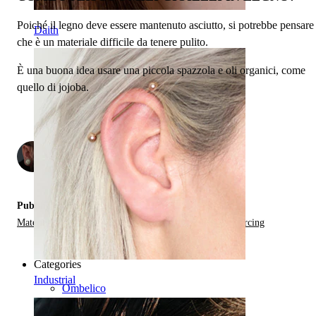
Poiché il legno deve essere mantenuto asciutto, si potrebbe pensare
Daith
che è un materiale difficile da tenere pulito.
È una buona idea usare una piccola spazzola e oli organici, come
quello di jojoba.
di
2
Pubblicato in:
Materiali Dei Gioielli Da Piercing,
Tipi di Gioielli da Piercing
Categories
Industrial
Ombelico
Labbro