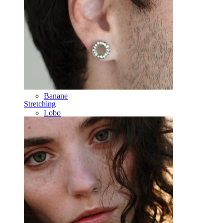
Rook
Daith
Ferri di cavallo
Cerchi
Attrezzi
Banane
Stretching
Lobo
Titanio