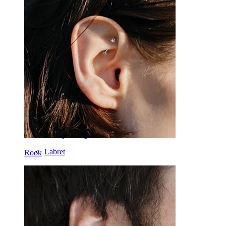
Capezzolo
Industrial
Dermal
Helix
Orecchio
Septum
Oro 14K
Fake piercing
Labret
Rook
Lingua
Naso
Tragus
Barbell