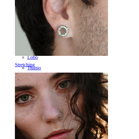
Daith
Ferri di cavallo
Cerchi
Attrezzi
Banane
Lobo
Stretching
Titanio