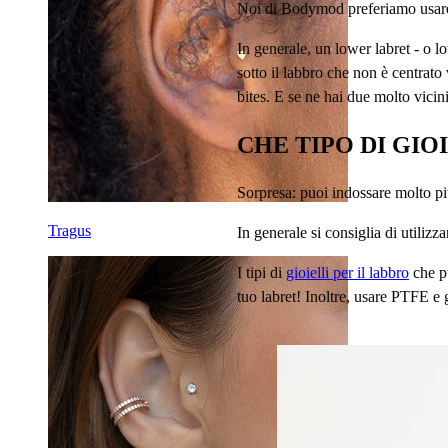
Noi di Bodymod preferiamo usare i
In generale, un lower labret - o lo
sotto il labbro che non è centrato
bites. E se ne hai due molto vicini
CHE TIPO DI GIO
Sorpresa: puoi indossare molto più
Tragus
In generale si consiglia di utiliz
I tipi di
gioielli per il labbro
che pu
tuo labret! Inoltre, usare PTFE e g