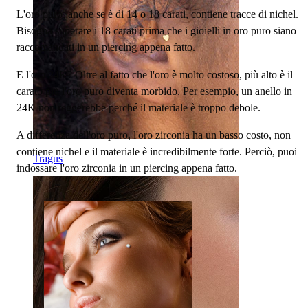
L'oro puro, anche se è di 14 o 18 carati, contiene tracce di nichel.
Bisogna superare i 18 carati prima che i gioielli in oro puro siano
raccomandati in un piercing appena fatto.
E l'oro 24K? Oltre al fatto che l'oro è molto costoso, più alto è il
carato più l'oro puro diventa morbido. Per esempio, un anello in
24K non reggerebbe perché il materiale è troppo debole.
A differenza dell'oro puro, l'oro zirconia ha un basso costo, non
contiene nichel e il materiale è incredibilmente forte. Perciò, puoi
Tragus
indossare l'oro zirconia in un piercing appena fatto.