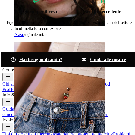
100 giorni per il reso
Servizio eccellente
Fino a 100 giorni per restituire gli
Miglior servizio clienti del settore
articoli nella loro confezione
Naso
originale intatta
Hai bisogno di aiuto?
Guida alle misure
Conosci Bodymod
Chi siamo
Blog
Termini & condizioni
Contattaci
Bodymod
Pro
Bodymod Creators
Recensioni Bodymod
Info & Aiuto
Guida alle taglie
Traccia il tuo ordine
Consegna
Resi &
cancellazioni
Pagamenti
Il mio account
Bodymod support
Esplora
Tipi di Gioielli da Piercing
Materiali dei gioielli da piercing
Problemi