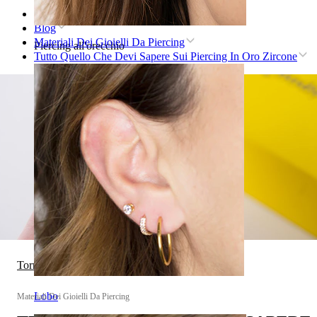
Home
Blog
Materiali Dei Gioielli Da Piercing
Piercing all'orecchio
Tutto Quello Che Devi Sapere Sui Piercing In Oro Zircone
Torna a Materiali Dei Gioielli Da Piercing
Lobo
Materiali Dei Gioielli Da Piercing