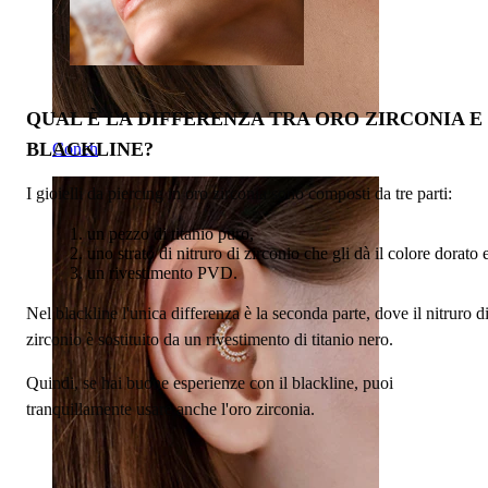
QUAL È LA DIFFERENZA TRA ORO ZIRCONIA E
BLACKLINE?
Conch
I gioielli da piercing in oro zirconia sono composti da tre parti:
un pezzo di titanio puro,
uno strato di nitruro di zirconio che gli dà il colore dorato 
un rivestimento PVD.
Nel blackline l'unica differenza è la seconda parte, dove il nitruro d
zirconio è sostituito da un rivestimento di titanio nero.
Quindi, se hai buone esperienze con il blackline, puoi
tranquillamente usare anche l'oro zirconia.