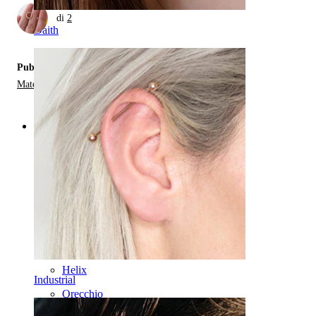
di
2
Daith
Pubblicato in:
Materiali Dei Gioielli Da Piercing
Categories
Ombelico
Labbro
Capezzolo
Industrial
Dermal
Helix
Industrial
Orecchio