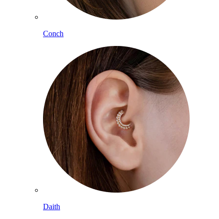
Conch
Daith