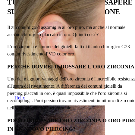
TUTTO QUELLO CHE DEVI SAPERE
SUI PIERCING IN ORO ZIRCONE
Il zirconium gold assomiglia all'oro puro, ma anche al normale
acciaio chirurgico placcato in oro. Quindi cos'è?
L'oro zirconia è il nome dei gioielli fatti di titanio chirurgico G23
con un rivestimento PVD color oro.
PERCHÉ DOVREI INDOSSARE L'ORO ZIRCONIA
Uno dei maggiori vantaggi dell'oro zirconia è l'incredibile resistenz
all'usura del rivestimento. A differenza dei comuni gioielli da
piercing placcati in oro, è quasi impossibile che l'oro zirconia si
Helix
decomponga. Puoi persino trovare rivestimenti in nitruro di zirconi
nell'industria medica, per esempio.
POSSO INDOSSARE ORO ZIRCONIA O ORO PUR
IN UN NUOVO PIERCING?