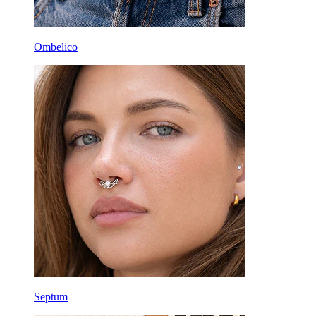
Ombelico
Septum