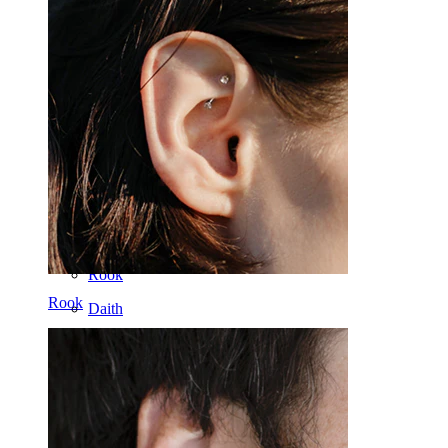
Septum
Oro 14K
Fake piercing
Labret
Lingua
Naso
Tragus
Barbell
Rook
Rook
Daith
Ferri di cavallo
Cerchi
Attrezzi
Banane