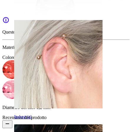
Daith
Questo articolo non è più disponibile.
Materiale:
Acciaio chirurgico
Colore della pietra
:
Diametro del filo:
1,2 mm
Industrial
Recensioni del prodotto