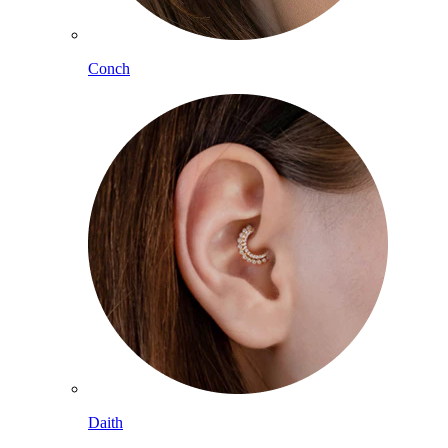
Conch
Daith