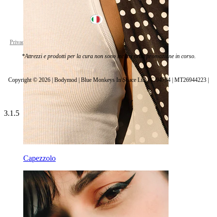
Italy
Privacy policy
Cookie settings
*Attrezzi e prodotti per la cura non sono inclusi nella promozione in corso.
Copyright © 2026 | Bodymod | Blue Monkeys In Space Ltd. | C 94794 | MT26944223 |
3.1.5
Capezzolo