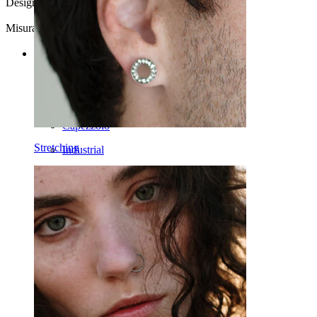
Design:
Semplice
Misura della sfera:
3 mm
Categories
Ombelico
Labbro
Capezzolo
Stretching
Industrial
Dermal
Helix
Orecchio
Septum
Oro 14K
Fake piercing