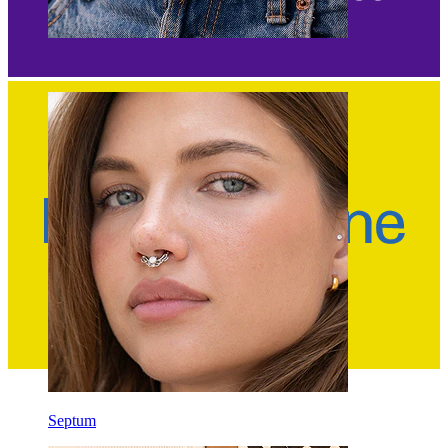
Ombelico
Septum