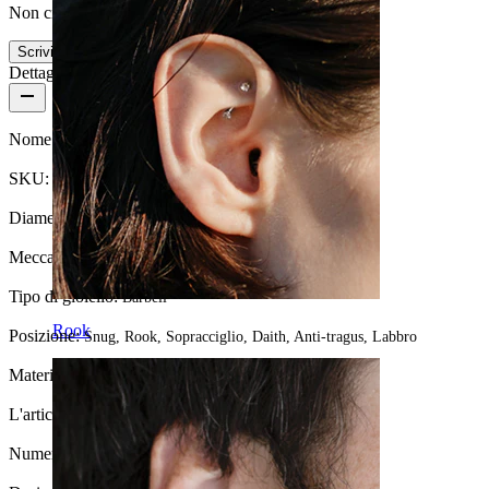
Non ci sono ancora recensioni per questo prodotto
Scrivi una recensione
Dettagli del prodotto
Nome:
Barra curva con pietre opale incastonate
SKU:
Banana-74
Diametro del filo:
1,2 mm
Meccanismo di chiusura:
Filettatura esterna
Tipo di gioiello:
Barbell
Rook
Posizione:
Snug, Rook, Sopracciglio, Daith, Anti-tragus, Labbro
Materiale:
Acciaio chirurgico
L'articolo è incollato?:
Sì
Numero di pezzi:
1