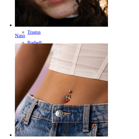
Labret
Lingua
Naso
Tragus
Naso
Barbell
Rook
Daith
Ferri di cavallo
Cerchi
Attrezzi
Banane
Lobo
Titanio