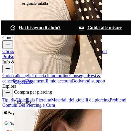
originale intatta
Hai bisogno di aiuto?
Guida alle misure
Conosci Bodymod
Chi siamo
Blog
Termini & condizioni
Contattaci
Bodymod
Pro
Bodymod Creators
Recensioni Bodymod
Info & Aiuto
Guida alle taglie
Traccia il tuo ordine
Consegna
Resi &
cancellazioni
Pagamenti
Il mio account
Bodymod support
Capezzolo
Esplora
Compra per piercing
Tipi di Gioielli da Piercing
Materiali dei gioielli da piercing
Problemi
Piercings
Comuni Dei Piercing e Cura