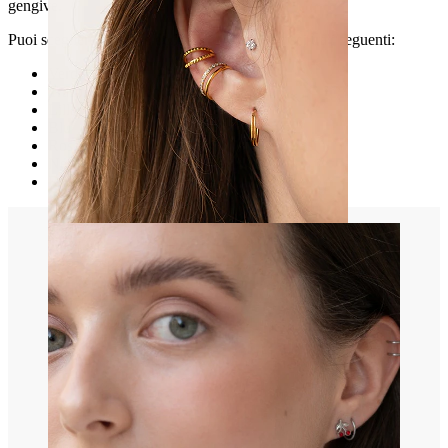
gengive.
Puoi scegliere il colore delle sfere che preferisci tra i seguenti:
Verde
Trasparente - bianco
Lilla
Blu
Rosa chiaro
Nero
Rosso
Orecchio