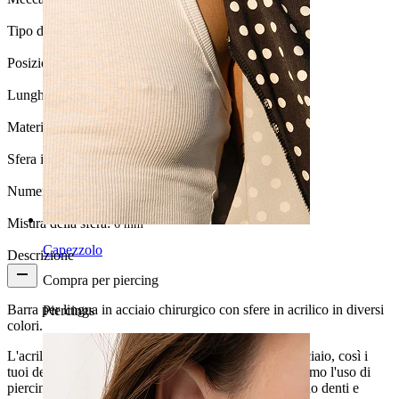
Tipo di gioiello:
Barbell
Posizione:
Lingua
Lunghezza:
16 mm
Materiale:
Acciaio chirurgico / Acrilico
Sfera inferiore:
6 mm.
Numero di pezzi:
1
Misura della sfera:
6 mm
Capezzolo
Descrizione
Compra per piercing
Barra per lingua in acciaio chirurgico con sfere in acrilico in diversi
Piercings
colori.
L'acrilico è un materiale morbido, a differenza dell'acciaio, così i
tuoi denti saranno al sicuro. Ecco perché raccomandiamo l'uso di
piercing alla lingua con sfere in acrilico che proteggono denti e