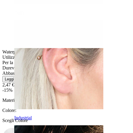
Daith
Waterproof
Utilizzo quotidiano
Per la maggior parte dei tipi di pelle
Durevole
Abbastanza facile
Leggi di più
2,47 €
2,90 €
-15%
Materiale:
Acciaio chirurgico / Acrilico
Colore
:
Industrial
Scegli Colore