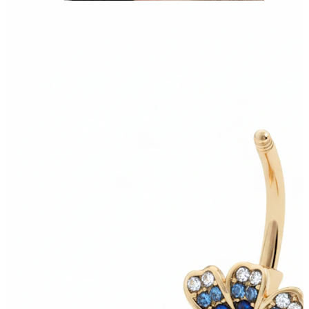
Stretching
Gioielli in oro 14K
Compra titanio