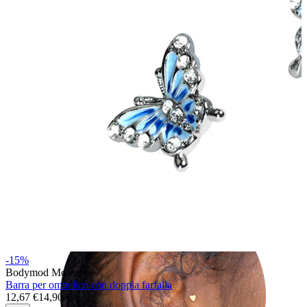
Helix
-15%
Bodymod Moments
Barra per ombelico con doppia farfalla
12,67 €
14,90 €