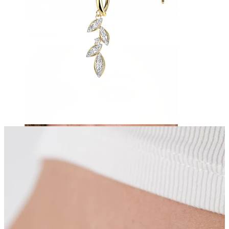
Ombelico
Septum