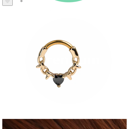
Bodymod Care
Bodymod Premium