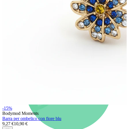
Nuovi arrivi
Compra 4, paga 3
Compra Bodymod Moments
Brands
Brands
-15%
Bodymod Moments
Barra per ombelico con fiore blu
9,27 €
10,90 €