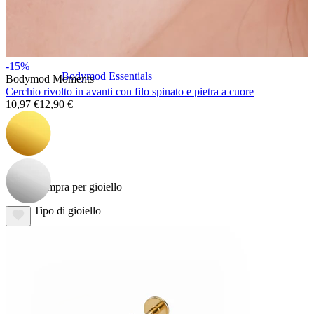
-15%
Bodymod Essentials
Bodymod Moments
Cerchio rivolto in avanti con filo spinato e pietra a cuore
10,97 €
12,90 €
Compra 4, paga 3
Compra per gioiello
Tipo di gioiello