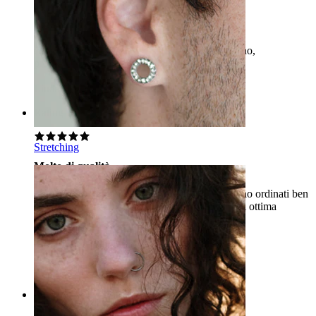
leggerissimo e molto carino
comprato in trasparente, discreto ma molto carino,
probabilmente proverò altri colori!!
Linda
Acquisto verificato
Rating
Stretching
Molto di qualità
Mi è piaciuto molto questo piercing, quindi ne ho ordinati ben
tre di diversi colori: lilla, rosa e verde. Tutto è di ottima
qualità!
Елизавета
Acquisto verificato
Tradotto dall'IA
Mostra originale
Rating