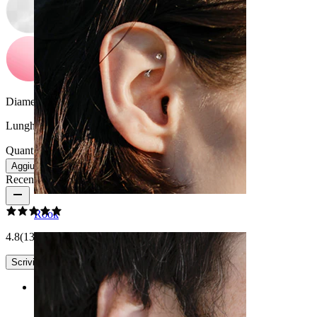
Diametro del filo:
1.6 mm
Lunghezza:
16 mm
Quantità: 1
Modifica
Aggiungi al carrello
Recensioni del prodotto
Rook
4.8
(13 recensioni)
Scrivi una recensione
Rating