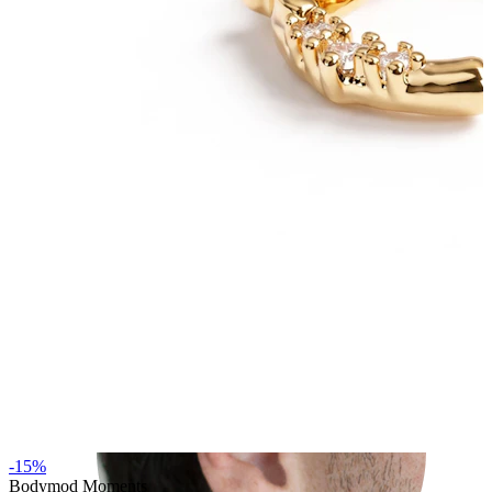
Rook
-15%
Bodymod Moments