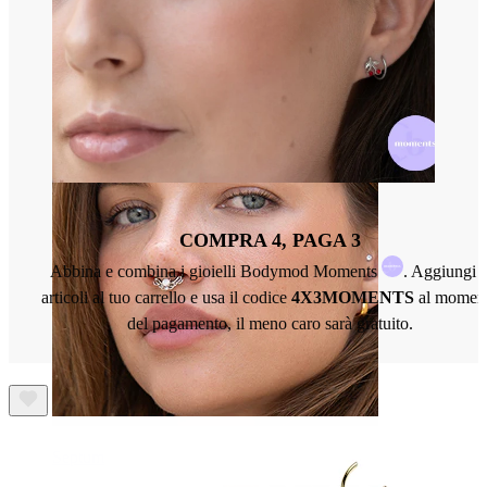
Ombelico
COMPRA 4, PAGA 3
Abbina e combina i gioielli Bodymod Moments
. Aggiungi 
articoli al tuo carrello e usa il codice
4X3MOMENTS
al momen
del pagamento, il meno caro sarà gratuito.
Septum