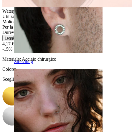
Waterproof
Utilizzo quotidiano
Molto facile
Per la maggior parte dei tipi di pelle
Durevole
Leggi di più
4,17 €
4,90 €
-15%
Materiale:
Acciaio chirurgico
Stretching
Colore
:
Scegli Colore