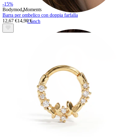
-15%
Bodymod Moments
Barra per ombelico con doppia farfalla
12,67 €
14,90 €
Conch
Daith