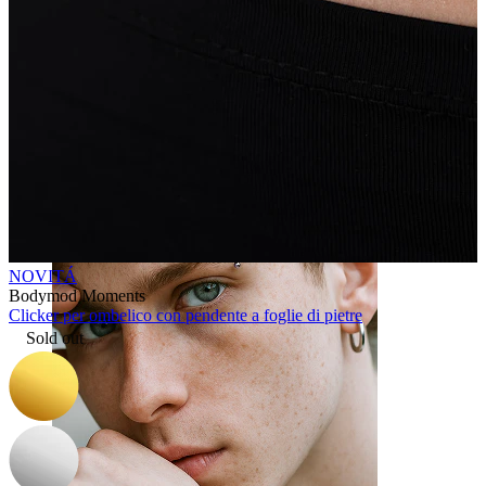
Lingua
NOVITÁ
Bodymod Moments
Clicker per ombelico con pendente a foglie di pietre
Sold out