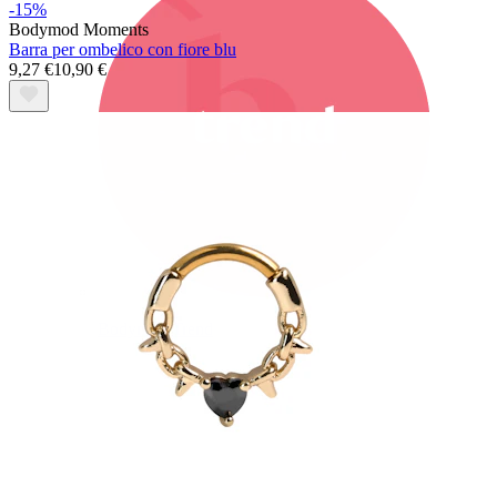
-15%
Bodymod Moments
Barra per ombelico con fiore blu
9,27 €
10,90 €
Bodymod Trend