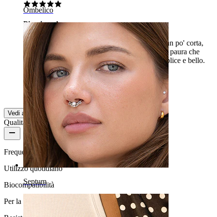
Ombelico
Piercing al naso
È proprio come lo mostrano sul sito, la barra è un po' corta,
ma è colpa mia perché non ci ho fatto caso e ho paura che
cada. In ogni caso, sono contenta perché è semplice e bello.
Dhanna
Acquisto verificato
Tradotto dall'IA
Mostra originale
Vedi altro
Qualità del prodotto
Frequenza di utilizzo
Utilizzo quotidiano
Septum
Biocompatibilità
Per la maggior parte dei tipi di pelle