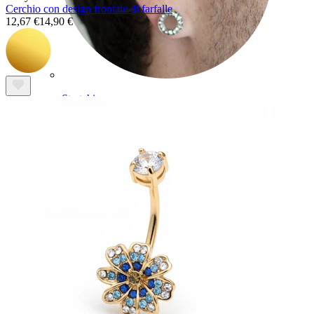
Cerchio con design frontale di farfalle
12,67 €
14,90 €
Stretching
Gioielli in oro 14K
Compra titanio