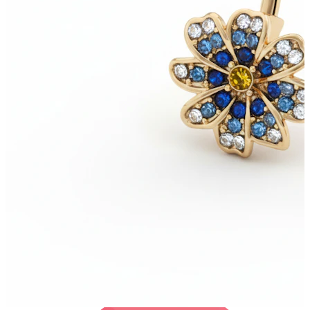
Bodymod Care
Bodymod Premium