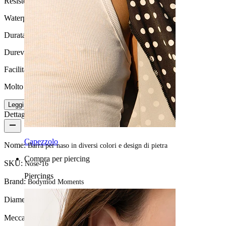
Resistenza all'acqua
Waterproof
Durata
Durevole
Facilità d'uso
Molto facile
Leggi di più
Dettagli del prodotto
Capezzolo
Nome:
Barra per naso in diversi colori e design di pietra
Compra per piercing
SKU:
Nose-16
Piercings
Brand:
Bodymod Moments
Diametro del filo:
0,8 mm
Meccanismo di chiusura:
Barra per naso