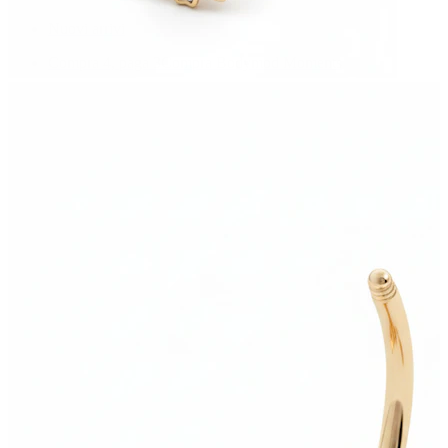
Nuovi arrivi
Compra 4, paga 3
Compra Bodymod Moments
Brands
Brands