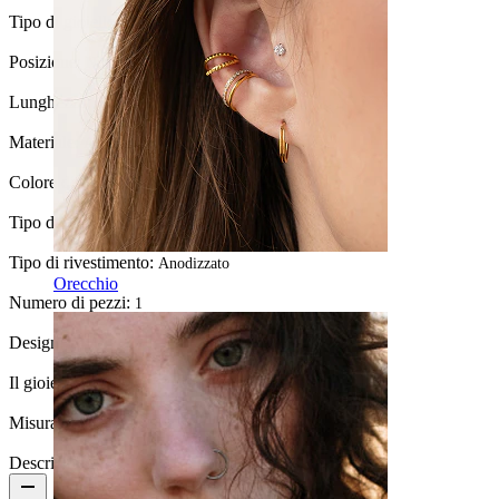
Tipo di gioiello:
Barra da naso
Posizione:
Nostril
Lunghezza:
6 mm
Materiale:
Acciaio chirurgico
Colore della pietra:
Trasparente
Tipo di pietra:
Zirconia cubica
Tipo di rivestimento:
Anodizzato
Orecchio
Numero di pezzi:
1
Design:
Ovale
Il gioiello ha un rivestimento?:
Sì, completamente
Misura della sfera:
2,5 mm
Descrizione