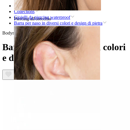
Home
Collections
Gioielli da piercing waterproof
Piercing all'orecchio
Barra per naso in diversi colori e design di pietra
Bodymod Moments
Barra per naso in diversi colori
e design di pietra
Lobo