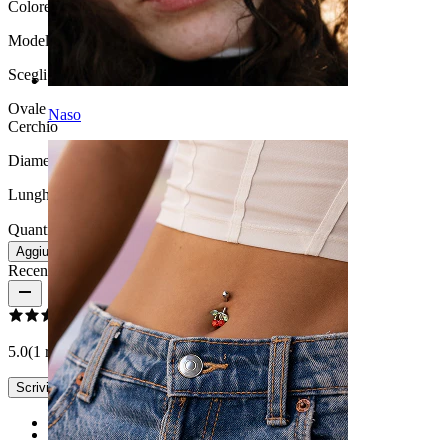
Colore della pietra:
Trasparente
Modello
:
Scegli Modello
Ovale
Naso
Cerchio
Diametro del filo:
0,8 mm
Lunghezza:
6 mm
Quantità: 1
Modifica
Aggiungi al carrello
Recensioni del prodotto
5.0
(1 recensioni)
Scrivi una recensione
Rating