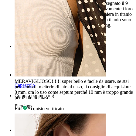
effettuato l' ordine il 3 settembre , mi è stato consegnato il 9
settembre, sono rimasta soddisfatta, consiglio vivamente i loro
piercing, io ho acquistato due cerchietti con cerniera in titanio
a forma di stella per Helix e due labret push-in in titanio sono
come nella foto, acquisterò volentieri altri piercing.
Rossella
Acquisto verificato
Rating
Carino
MERAVIGLIOSO!!!!!! super bello e facile da usare, se stai
Capezzolo
pensando di metterlo di lato al naso, ti consiglio di acquistare
8 mm, ora lo uso come septum perché 10 mm è troppo grande
Compra per piercing
per il lato del naso.
Piercings
Emi
Acquisto verificato
Tradotto dall'IA
Mostra originale
Rating