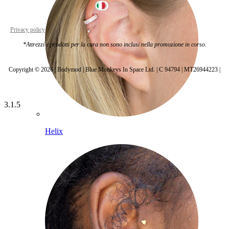
Italy
Privacy policy
Cookie settings
*Attrezzi e prodotti per la cura non sono inclusi nella promozione in corso.
Copyright © 2026 | Bodymod | Blue Monkeys In Space Ltd. | C 94794 | MT26944223 |
3.1.5
Helix