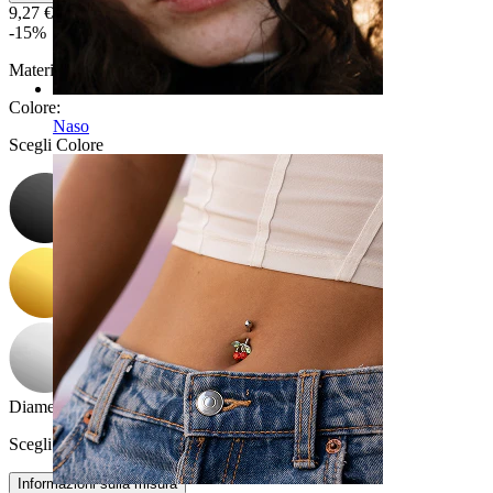
9,27 €
10,90 €
-15%
Materiale:
Titanio
Colore
:
Naso
Scegli Colore
Diametro del filo
:
Scegli Diametro del filo
Informazioni sulla misura