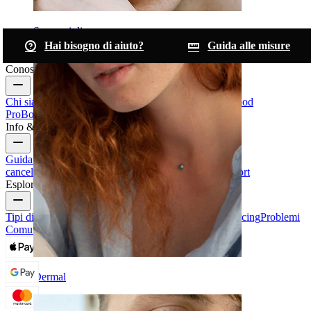
Sopracciglio
Hai bisogno di aiuto?
Guida alle misure
Conosci Bodymod
Chi siamo
Blog
Termini & condizioni
Contattaci
Bodymod
Pro
Bodymod Creators
Recensioni Bodymod
Info & Aiuto
Guida alle taglie
Traccia il tuo ordine
Consegna
Resi &
cancellazioni
Pagamenti
Il mio account
Bodymod support
Esplora
Tipi di Gioielli da Piercing
Materiali dei gioielli da piercing
Problemi
Comuni Dei Piercing e Cura
Dermal