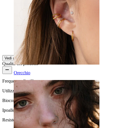
Mega orecchini bellissimi e molto ben fatti
Super orecchini
268n84mfvf
Acquisto verificato
Tradotto dall'IA
Mostra originale
Vedi altro
Qualità del prodotto
Orecchio
Frequenza di utilizzo
Utilizzo quotidiano
Biocompatibilità
Ipoallergenico
Resistenza all'acqua