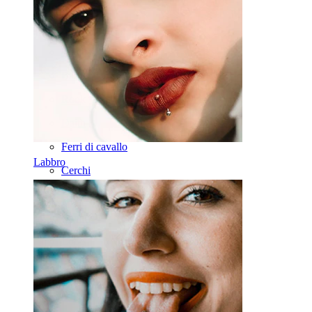
Lingua
Naso
Tragus
Barbell
Rook
Daith
Ferri di cavallo
Labbro
Cerchi
Attrezzi
Banane
Lobo
Titanio