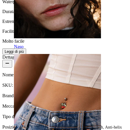
Waterproof
Durata
Estremamente durevole
Facilità d'uso
Molto facile
Naso
Leggi di più
Dettagli del prodotto
Nome:
Cerchio con cerniera in titanio a forma di stella
SKU:
Ring-198
Brand:
Bodymod Trend
Meccanismo di chiusura:
Cardine
Tipo di gioiello:
Cerchio sagomato, Cerchio
Posizione:
Tragus, Lobo, Helix, Sopracciglio, Daith, Conch, Anti-helix