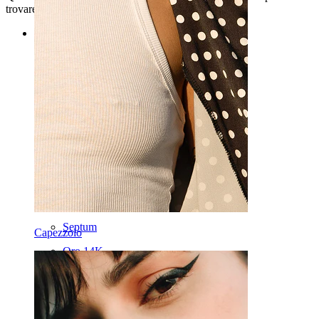
trovare la stella perfetta per te. Splendi al massimo!
Categories
Ombelico
Labbro
Capezzolo
Industrial
Dermal
Helix
Orecchio
Septum
Capezzolo
Oro 14K
Fake piercing
Labret