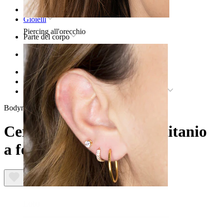
Home
Gioielli
Piercing all'orecchio
Parte del corpo
Orecchio
Helix
Gioielli in titanio per piercing helix
Cerchio con cerniera in titanio a forma di stella
Bodymod Trend
Cerchio con cerniera in titanio
a forma di stella
Lobo