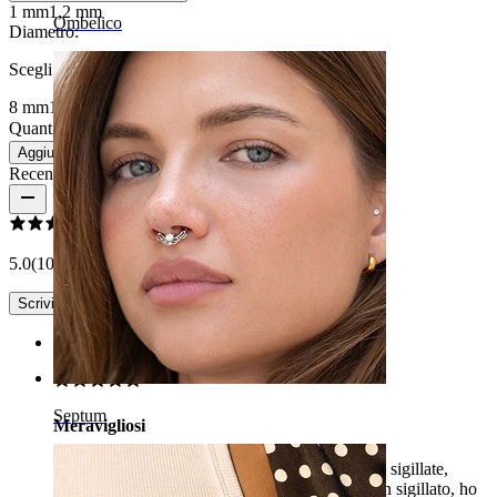
1 mm
1,2 mm
Ombelico
Diametro
:
Scegli Diametro
8 mm
10 mm
Quantità: 1
Modifica
Aggiungi al carrello
Recensioni del prodotto
5.0
(10 recensioni)
Scrivi una recensione
Rating
Septum
Meravigliosi
Piercing meravigliosi , confezioni perfettamente sigillate,
involucro di imballaggio perfetto, anti-urto e ben sigillato, ho