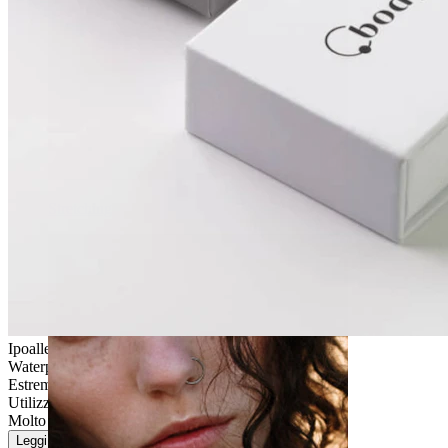
Stretching
Ipoallergenico
Waterproof
Estremamente durevole
Utilizzo quotidiano
Molto facile
Leggi di più