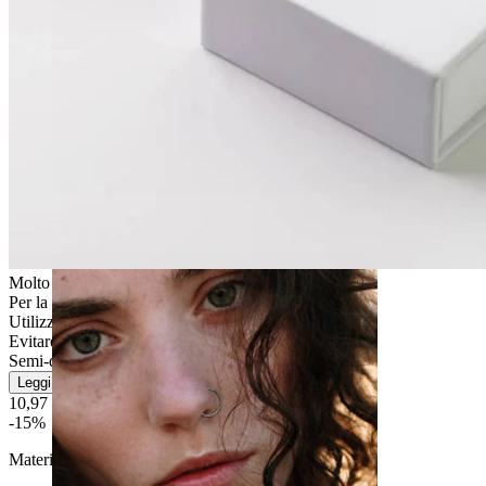
Stretching
Molto facile
Per la maggior parte dei tipi di pelle
Utilizzo occasionale
Evitare l''acqua
Semi-durevole
Leggi di più
10,97 €
12,90 €
-15%
Materiale:
Acciaio chirurgico / Ottone