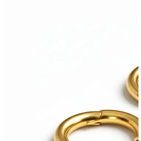
Nuovi arrivi
Compra 4, paga 3
Compra Bodymod Moments
Brands
Brands