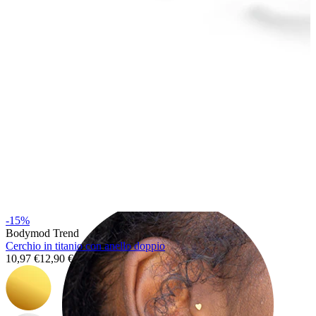
Helix
-15%
Bodymod Trend
Cerchio in titanio con anello doppio
10,97 €
12,90 €