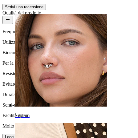
Ombelico
Scrivi una recensione
Qualità del prodotto
Frequenza di utilizzo
Utilizzo occasionale
Biocompatibilità
Per la maggior parte dei tipi di pelle
Resistenza all'acqua
Evitare l''acqua
Durata
Semi-durevole
Facilità d'uso
Septum
Molto facile
Leggi di più