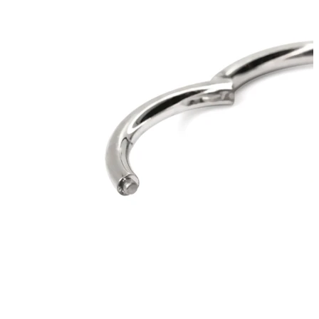
Ombelico
Septum