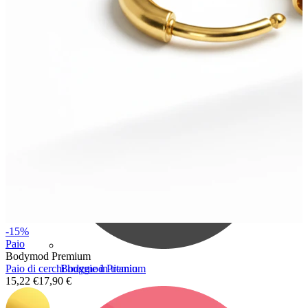
Bodymod Care
-15%
Paio
Bodymod Premium
Paio di cerchi huggie in titanio
Bodymod Premium
15,22 €
17,90 €