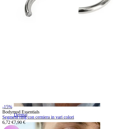
Sopracciglio
-15%
Bodymod Essentials
Dermal
Segment ring con cerniera in vari colori
6,72 €
7,90 €