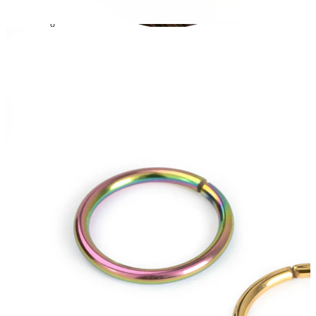
Conch
Daith