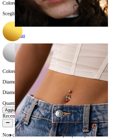
Colore
:
Scegli Colore
Naso
Colore della pietra:
Trasparente
Diametro del filo:
1,2 mm
Diametro:
8 mm
Quantità: 1
Modifica
Aggiungi al carrello
Recensioni del prodotto
Non ci sono ancora recensioni per questo prodotto