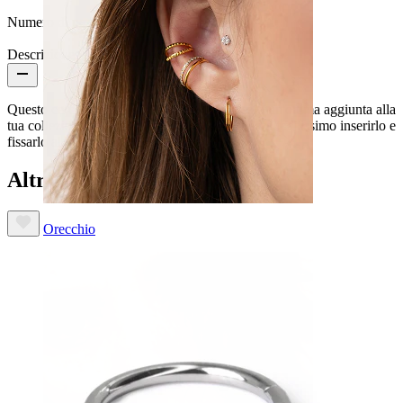
Numero di pezzi:
1
Descrizione
Questo cerchio con stelle e pietre frontali sarà un'ottima aggiunta alla
tua collezione. È dotato di cerniera, quindi sarà facilissimo inserirlo e
fissarlo al tuo piercing.
Altri hanno acquistato anche
Orecchio