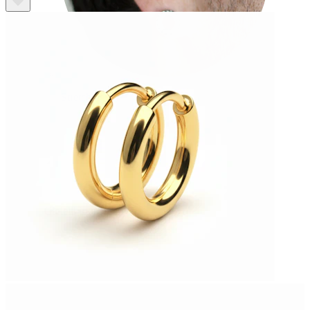
Stretching
Gioielli in oro 14K
Compra titanio