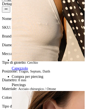
Dettagli del prodotto
Nome:
Cerchio con stelle e pietre frontali
SKU:
Ring-231
Brand:
Bodymod Moments
Diametro del filo:
1,2 mm
Meccanismo di chiusura:
Cardine
Tipo di gioiello:
Cerchio
Capezzolo
Posizione:
Tragus, Septum, Daith
Compra per piercing
Diametro:
8 mm
Piercings
Materiale:
Acciaio chirurgico / Ottone
Colore della pietra:
Trasparente
Tipo di pietra:
Zirconia cubica