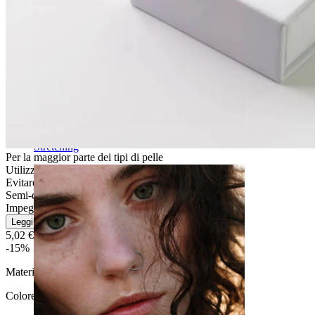
Stretching
Per la maggior parte dei tipi di pelle
Utilizzo moderato
Evitare l''acqua
Semi-durevole
Impegnativo
Leggi di più
5,02 €
5,90 €
-15%
Materiale:
Acciaio chirurgico / Ottone
Colore:
Grigio argento