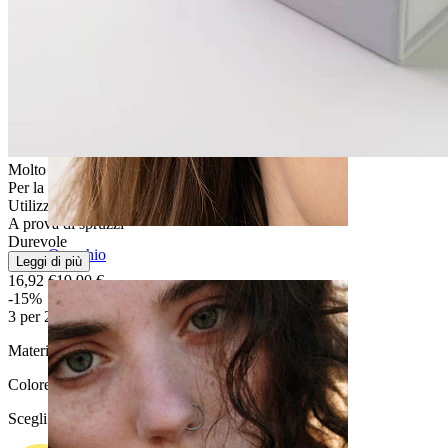
Molto facile
Per la maggior parte dei tipi di pelle
Utilizzo moderato
A prova di spruzzi
Durevole
Orecchio
Leggi di più
16,92 €
19,90 €
-15%
3 per 2
Materiale:
Acciaio chirurgico
Colore
:
Scegli Colore