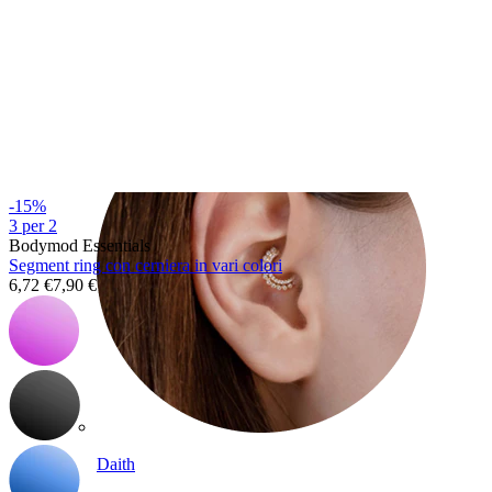
Conch
-15%
3 per 2
Bodymod Essentials
Segment ring con cerniera in vari colori
6,72 €
7,90 €
Daith