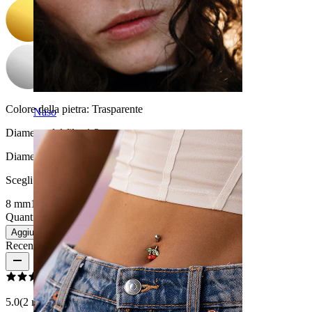
Colore della pietra:
Trasparente
Naso
Diametro del filo:
1,2 mm
Diametro
:
Scegli Diametro
8 mm
10 mm
Quantità: 1
Modifica
Aggiungi al carrello
Recensioni del prodotto
5.0
(2 recensioni)