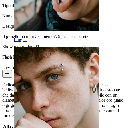
Tipo di rivestimento:
Rivestimento in PVD
Numero di pezzi:
1
Design:
Foglia
Il gioiello ha un rivestimento?:
Sì, completamente
Lingua
Show pair option:
Sì
Flash label:
3 per 2
Descrizione
Delicato cerchio con cerniera in acciaio chirurgico. Questo
bellissimo anello presenta due pietre a taglio marquise incastonate
che danno l'aspetto di due foglie su una vite. Disponibile con un
diametro di 8 mm o 10 mm e a scelta tra la versione color oro giallo
o grigio brillante, questo versatile gioiello starà benissimo in ogni
tipo di piercing, in particolare nei piercing alla cartilagine come il
rook e l'helix.
Altri hanno acquistato anche