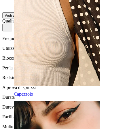
Tradotto dall'IA
Mostra originale
Vedi altro
Qualità del prodotto
Frequenza di utilizzo
Utilizzo moderato
Biocompatibilità
Per la maggior parte dei tipi di pelle
Resistenza all'acqua
A prova di spruzzi
Capezzolo
Durata
Durevole
Facilità d'uso
Molto facile