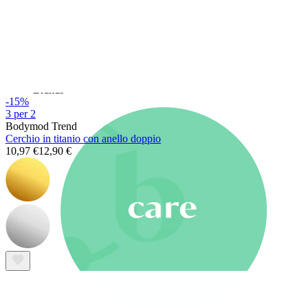
Nuovi arrivi
Compra 4, paga 3
Compra Bodymod Moments
Brands
Brands
-15%
3 per 2
Bodymod Trend
Cerchio in titanio con anello doppio
10,97 €
12,90 €