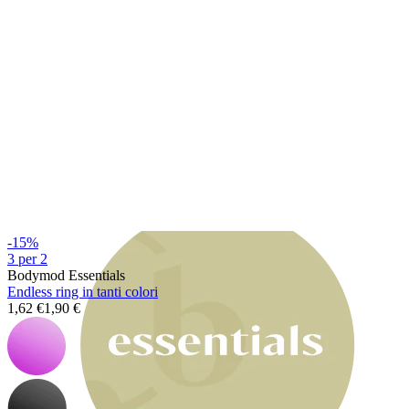
Bodymod Moments
-15%
3 per 2
Bodymod Essentials
Endless ring in tanti colori
1,62 €
1,90 €