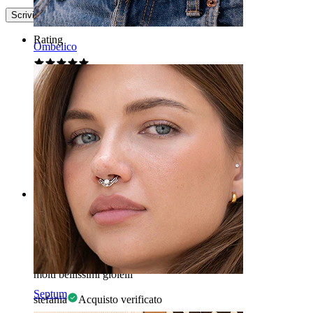
Scrivi una recensione
Rating
Ombelico
Bello
8 mm forse per helix, per conch prendi 10 mm
Aiva
Acquisto verificato
Tradotto dall'IA
Mostra originale
Rating
anelli carini
molti bellissimi gioielli
Septum
stefania
Acquisto verificato