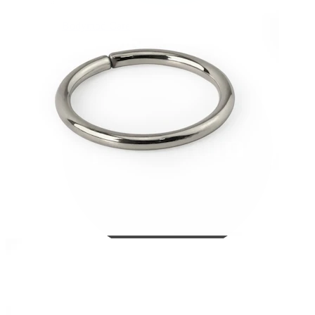
Bodymod Care
Bodymod Premium