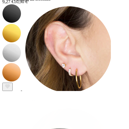
9,27 €
10,90 €
Lobo