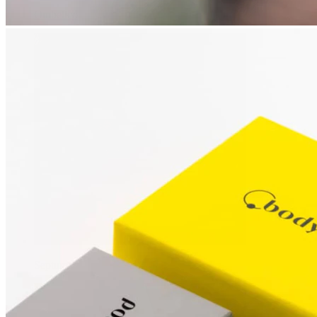
Ombelico
Septum