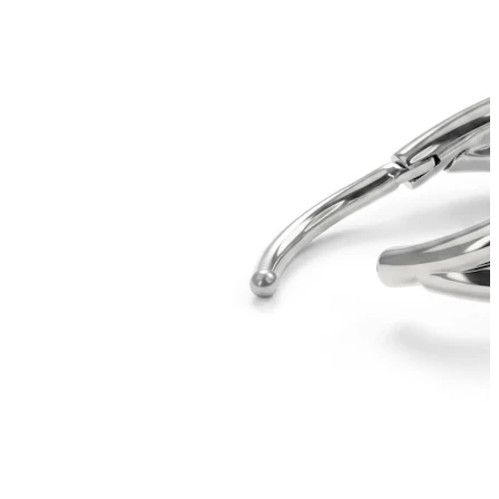
Stretching
Gioielli in oro 14K
Compra titanio