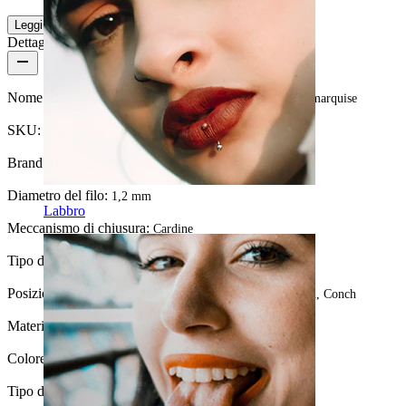
Leggi di più
Dettagli del prodotto
Nome:
Cerchio segment a doppio effetto con pietre taglio marquise
SKU:
Ring-216
Brand:
Bodymod Trend
Diametro del filo:
1,2 mm
Labbro
Meccanismo di chiusura:
Cardine
Tipo di gioiello:
Cerchio, Cerchio multiplo
Posizione:
Tragus, Rook, Lobo, Helix, Sopracciglio, Daith, Conch
Materiale:
Acciaio chirurgico
Colore della pietra:
Trasparente
Tipo di pietra:
Zirconia cubica