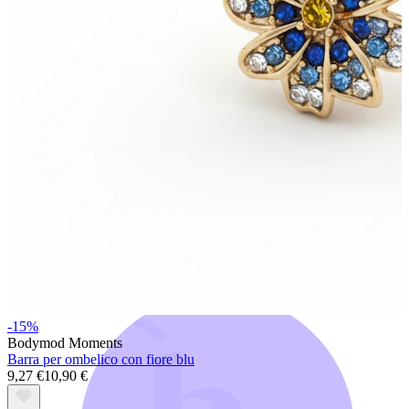
Bodymod Trend
-15%
Bodymod Moments
Barra per ombelico con fiore blu
9,27 €
10,90 €