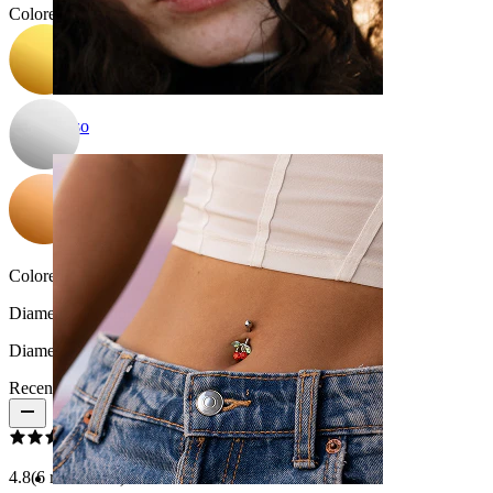
Colore
:
Naso
Colore della pietra:
Trasparente
Diametro del filo:
1,2 mm
Diametro:
8 mm
Recensioni del prodotto
4.8
(6 recensioni)