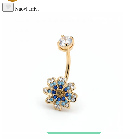
Nuovi arrivi
Compra 4, paga 3
Compra Bodymod Moments
Brands
Brands