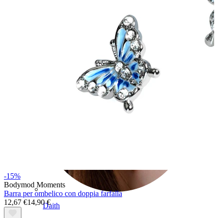
Conch
-15%
Bodymod Moments
Barra per ombelico con doppia farfalla
12,67 €
14,90 €
Daith