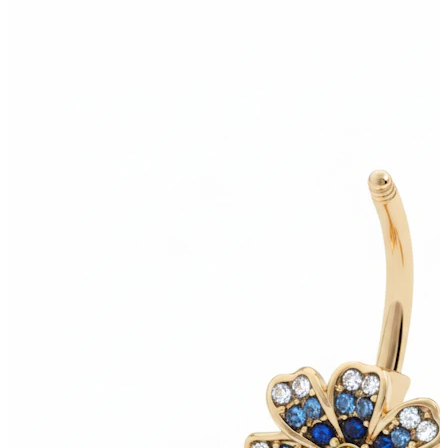
Bodymod Care
Bodymod Premium