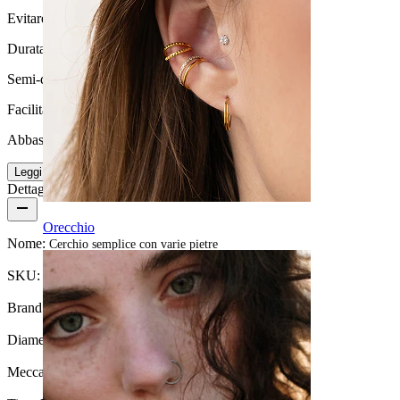
Evitare l''acqua
Durata
Semi-durevole
Facilità d'uso
Abbastanza facile
Leggi di più
Dettagli del prodotto
Orecchio
Nome:
Cerchio semplice con varie pietre
SKU:
Ring-18
Brand:
Bodymod Moments
Diametro del filo:
1,2 mm
Meccanismo di chiusura:
Torsione