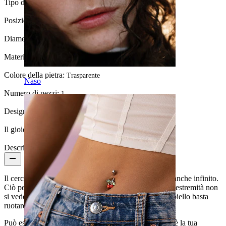
Tipo di gioiello:
Cerchio
Posizione:
Tragus, Septum, Lobo, Helix, Daith, Anti-helix
Diametro:
8 mm
Materiale:
Ottone
Colore della pietra:
Trasparente
Naso
Numero di pezzi:
1
Design:
Semplice
Il gioiello ha un rivestimento?:
Sì, completamente
Descrizione
Il cerchio che vedi qui è un cerchio seamless, o detto anche infinito.
Ciò però non significa che non ha una fine, ma che le estremità non
si vedono quando è chiuso. Per aprire e chiudere il gioiello basta
ruotare il cerchio come per formare una spirale.
Può essere utilizzato in diversi piercing: l'unico limite è la tua