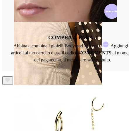
COMPRA 4, PAGA 3
Abbina e combina i gioielli Bodymod Moments
. Aggiungi 
articoli al tuo carrello e usa il codice
4X3MOMENTS
al momen
del pagamento, il meno caro sarà gratuito.
Capezzolo