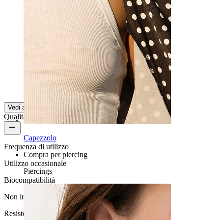
Bella e facile da applicare
L'ho adorato, è bella e facile da applicare
Paula
Acquisto verificato
Tradotto dall'IA
Mostra originale
Vedi altro
Qualità del prodotto
Capezzolo
Frequenza di utilizzo
Compra per piercing
Utilizzo occasionale
Piercings
Biocompatibilità
Non indicato per pelli sensibili
Resistenza all'acqua