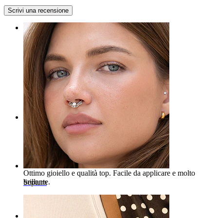
Ombelico
Scrivi una recensione
Rating
Appena arrivatooooo
Bellissimo e brillante
Teresa
Acquisto verificato
Rating
Gioiello stupendo
Ottimo gioiello e qualità top. Facile da applicare e molto
brillante.
Septum
Alessia
Acquisto verificato
Rating