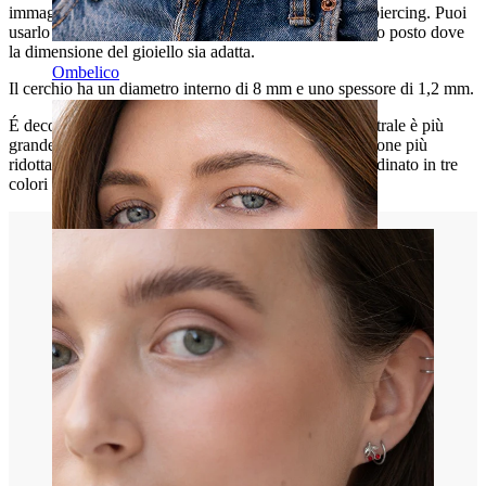
immaginazione e naturalmente la dimensione del tuo piercing. Puoi
usarlo per esempio nel septum, daith o in qualsiasi altro posto dove
la dimensione del gioiello sia adatta.
Ombelico
Il cerchio ha un diametro interno di 8 mm e uno spessore di 1,2 mm.
É decorato con cinque pietre sfaccettate. La pietra centrale è più
grande, mentre le altre quattro hanno la stessa dimensione più
ridotta. Il cerchio è realizzato in ottone e può essere ordinato in tre
colori diversi.
Septum