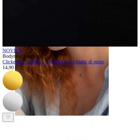
Sopracciglio
NOVITÁ
Bodymod Moments
Clicker per ombelico con pendente a foglie di pietre
14,90 €
Dermal