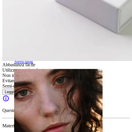
Stretching
Abbastanza facile
Utilizzo occasionale
Non indicato per pelli sensibili
Evitare l''acqua
Semi-durevole
Leggi di più
Questo articolo non è più disponibile.
Materiale:
Ottone