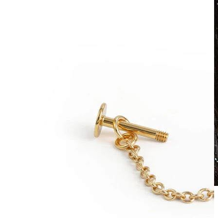
Waterproof
Piercing all'orecchio