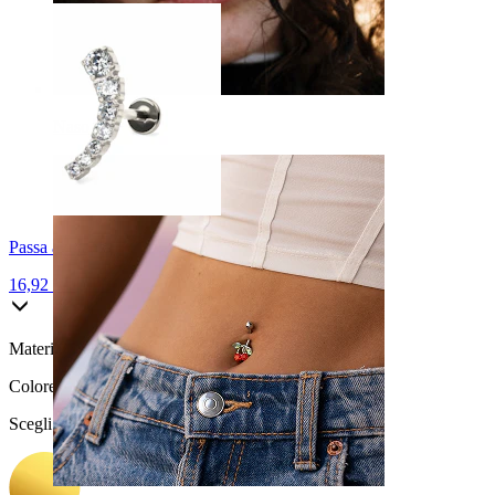
Naso
Passa al titanio
16,92 €
19,90 €
Materiale:
Acciaio chirurgico / Ottone
Colore
:
Scegli Colore