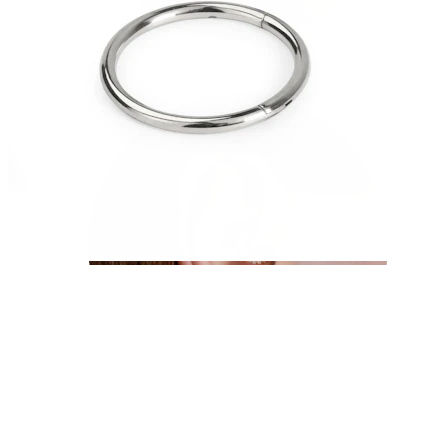
Conch
Daith