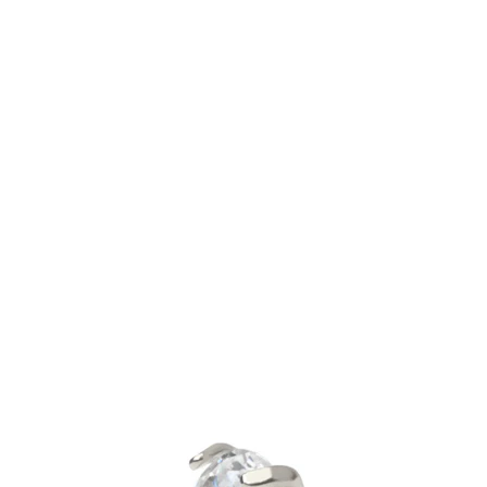
Bodymod Essentials
Compra 4, paga 3
Compra per gioiello
Tipo di gioiello