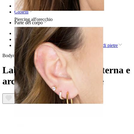
Home
Gioielli
Piercing all'orecchio
Parte del corpo
Orecchio
Conch
Labret con filettatura interna e arco tempestato di pietre
Bodymod Trend
Labret con filettatura interna e
arco tempestato di pietre
Lobo