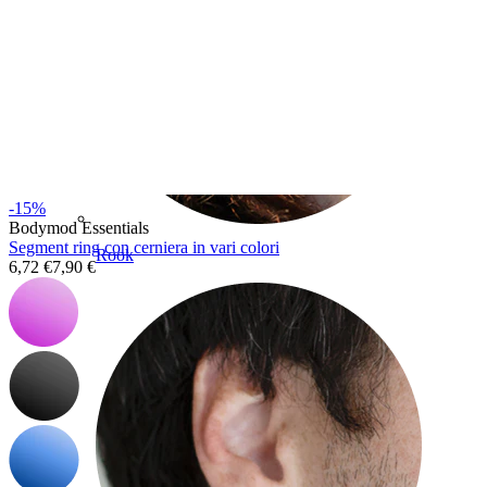
-15%
Bodymod Essentials
Segment ring con cerniera in vari colori
Rook
6,72 €
7,90 €