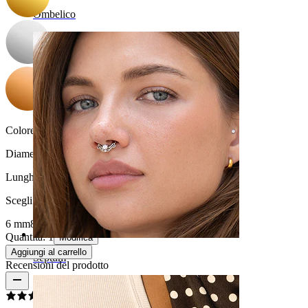
Ombelico
Colore della pietra:
Trasparente
Diametro del filo:
1,2 mm
Lunghezza
:
Scegli Lunghezza
6 mm
8 mm
Quantità: 1
Modifica
Aggiungi al carrello
Septum
Recensioni del prodotto