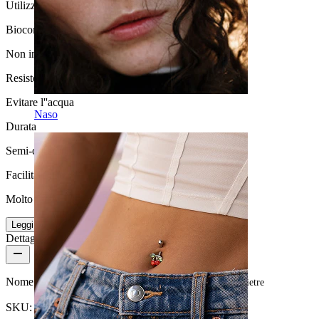
Utilizzo moderato
Biocompatibilità
Non indicato per pelli sensibili
Resistenza all'acqua
Evitare l''acqua
Naso
Durata
Semi-durevole
Facilità d'uso
Molto facile
Leggi di più
Dettagli del prodotto
Nome:
Labret con filettatura interna e arco tempestato di pietre
SKU:
Labret-60