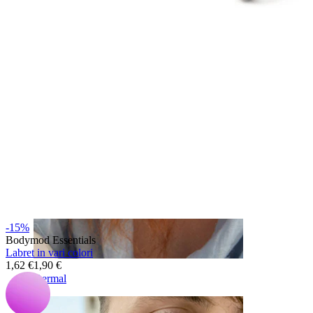
Sopracciglio
-15%
Bodymod Essentials
Labret in vari colori
1,62 €
1,90 €
Dermal