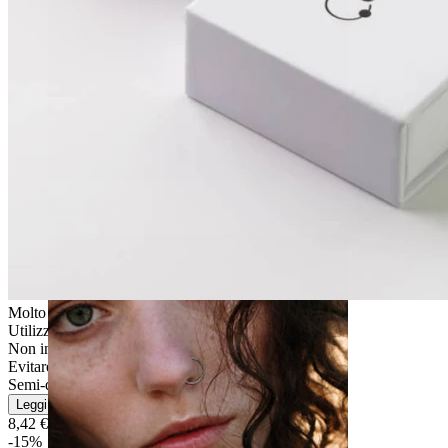
Stretching
Molto facile
Utilizzo moderato
Non indicato per pelli sensibili
Evitare l''acqua
Semi-durevole
Leggi di più
8,42 €
9,90 €
-15%