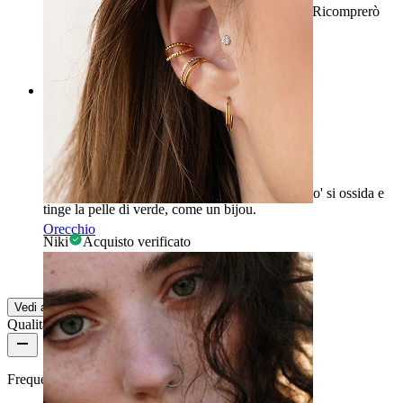
probabilmente ciò dipende dal servizio postale. Ricomprerò
sicuramente su questo sito.
Ely
Acquisto verificato
Rating
Bello, ma si scolorisce
Mantiene la sua bellezza a lungo, ma dopo un po' si ossida e
tinge la pelle di verde, come un bijou.
Orecchio
Niki
Acquisto verificato
Tradotto dall'IA
Mostra originale
Vedi altro
Qualità del prodotto
Frequenza di utilizzo