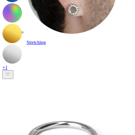
Stretching
+1
Gioielli in oro 14K
Compra titanio