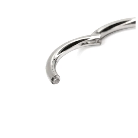
Bodymod Care
Bodymod Premium