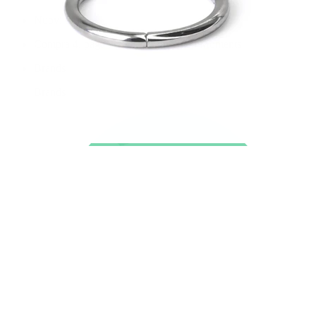
Nuovi arrivi
Compra 4, paga 3
Compra Bodymod Moments
Brands
Brands