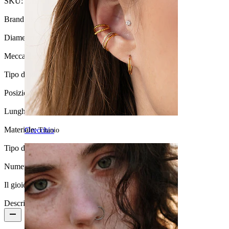
SKU:
Labret-172
Brand:
Bodymod Trend
Diametro del filo:
1,2 mm
Meccanismo di chiusura:
Filettatura interna
Tipo di gioiello:
Labret, Flatback
Posizione:
Tragus, Lobo, Helix, Conch, Anti-helix
Lunghezza:
6 mm
Materiale:
Orecchio
Titanio
Tipo di rivestimento:
Rivestimento in PVD
Numero di pezzi:
1
Il gioiello ha un rivestimento?:
Sì, completamente
Descrizione