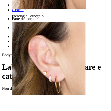
Home
Gioielli
Piercing all'orecchio
Parte del corpo
Orecchio
Helix
Gioielli in titanio per piercing helix
Labret con top rettangolare e catenelle
Bodymod Trend
Labret con top rettangolare e
catenelle
Non disponibile
Lobo