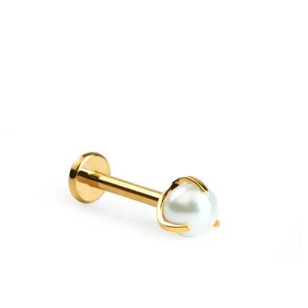
Nuovi arrivi
Compra 4, paga 3
Compra Bodymod Moments
Brands
Brands