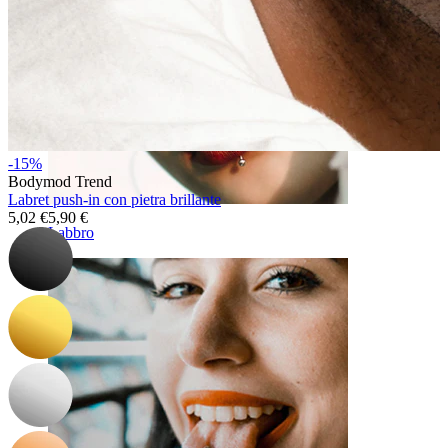
-15%
Bodymod Trend
Labret push-in con pietra brillante
5,02 €
5,90 €
Labbro