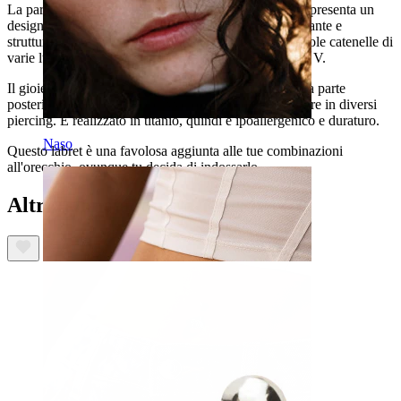
La parte frontale a forma rettangolare di questo labret presenta un
design a nido d'ape, dando al gioiello un look interessante e
strutturato. Dal rettangolo pendono anche cinque piccole catenelle di
varie lunghezze, la più lunga al centro per un effetto a V.
Il gioiello ha un meccanismo di chiusura push-in e una parte
posteriore piatta, è quindi davvero comodo da indossare in diversi
piercing. É realizzato in titanio, quindi è ipoallergenico e duraturo.
Naso
Questo labret è una favolosa aggiunta alle tue combinazioni
all'orecchio, ovunque tu decida di indossarlo.
Altri hanno acquistato anche