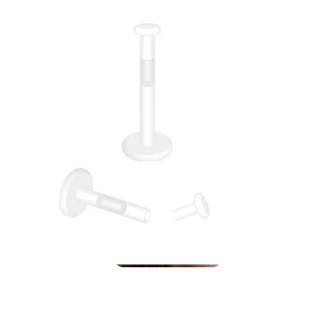
Conch
Daith