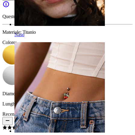
Questo articolo non è più disponibile.
Materiale:
Titanio
Naso
Colore
:
Diametro del filo:
1,2 mm
Lunghezza:
6 mm
Recensioni del prodotto