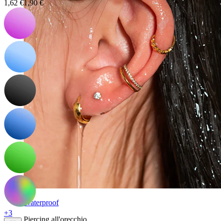
1,62 €
1,90 €
Waterproof
+3
Piercing all'orecchio