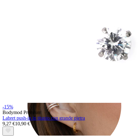
Tragus
-15%
Bodymod Premium
Labret push-in in titanio con grande pietra
9,27 €
10,90 €