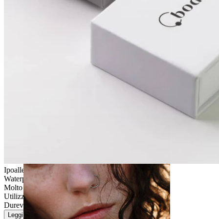
Stretching
Ipoallergenico
Waterproof
Molto facile
Utilizzo moderato
Durevole
Leggi di più