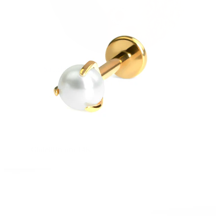
Stretching
Gioielli in oro 14K
Compra titanio