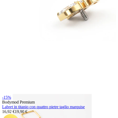
Bodymod Essentials
Compra 4, paga 3
Compra per gioiello
Tipo di gioiello
-15%
Bodymod Premium
Labret in titanio con quattro pietre taglio marquise
16,92 €
19,90 €