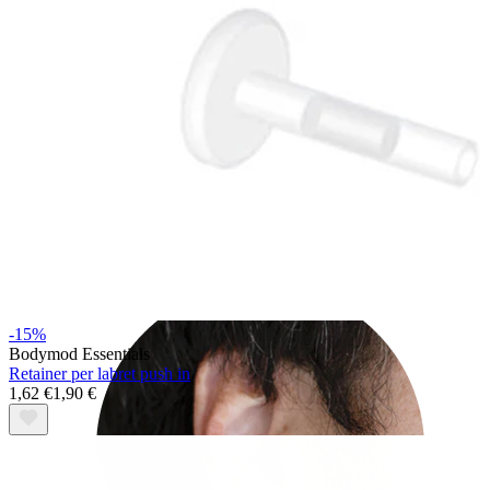
Rook
-15%
Bodymod Essentials
Retainer per labret push in
1,62 €
1,90 €