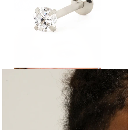
Ombelico
Septum