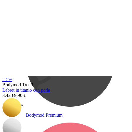
Bodymod Care
-15%
Bodymod Trend
Labret in titanio con perla
8,42 €
9,90 €
Bodymod Premium