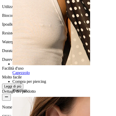
Utilizzo moderato
Biocompatibilità
Ipoallergenico
Resistenza all'acqua
Waterproof
Durata
Durevole
Facilità d'uso
Capezzolo
Molto facile
Compra per piercing
Leggi di più
Piercings
Dettagli del prodotto
Nome:
Labret con top rettangolare e catenelle