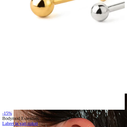
Fake piercing
-15%
Bodymod Essentials
Labret in vari colori