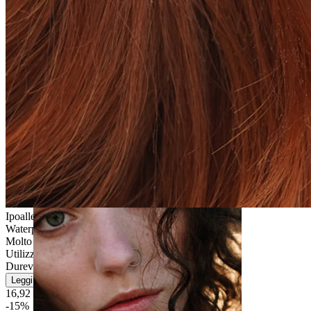
Stretching
Ipoallergenico
Waterproof
Molto facile
Utilizzo moderato
Durevole
Leggi di più
16,92 €
19,90 €
-15%