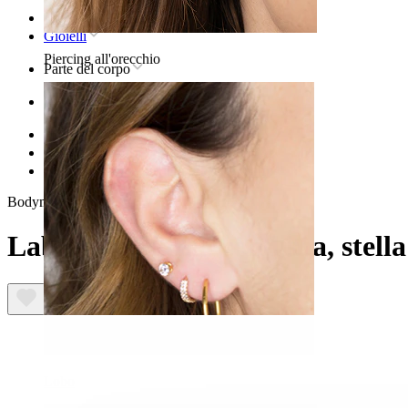
Home
Gioielli
Piercing all'orecchio
Parte del corpo
Orecchio
Helix
Gioielli in titanio per piercing helix
Labret in titanio con luna, stella e charm
Bodymod Trend
Labret in titanio con luna, stell
Lobo