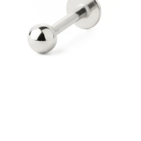
Stretching
Gioielli in oro 14K
Compra titanio