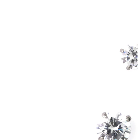
Bodymod Essentials
Compra 4, paga 3
Compra per gioiello
Tipo di gioiello