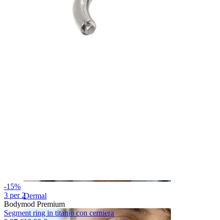
Sopracciglio
-15%
3 per 2
Dermal
Bodymod Premium
Segment ring in titanio con cerniera