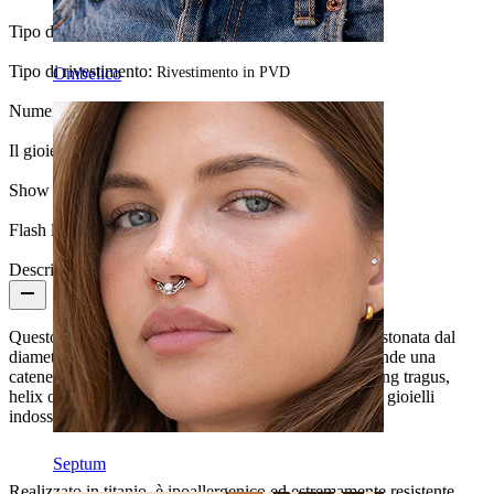
Tipo di pietra:
Zirconia cubica
Tipo di rivestimento:
Rivestimento in PVD
Ombelico
Numero di pezzi:
1
Il gioiello ha un rivestimento?:
Sì, completamente
Show pair option:
Sì
Flash label:
3 per 2
Descrizione
Questo delicato labret presenta una piccola pietra incastonata dal
diametro di 3 mm. Dalla parte inferiore della pietra pende una
catenella lunga 26 mm per un look favoloso nei piercing tragus,
helix o lobo, mentre completa magnificamente gli altri gioielli
indossati all'orecchio.
Septum
Realizzato in titanio, è ipoallergenico ed estremamente resistente.