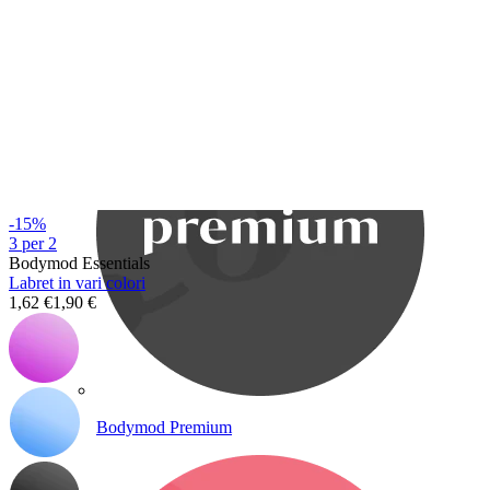
Bodymod Care
-15%
3 per 2
Bodymod Essentials
Labret in vari colori
1,62 €
1,90 €
Bodymod Premium