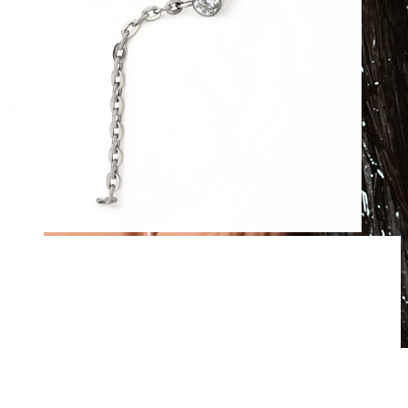
Waterproof
Piercing all'orecchio