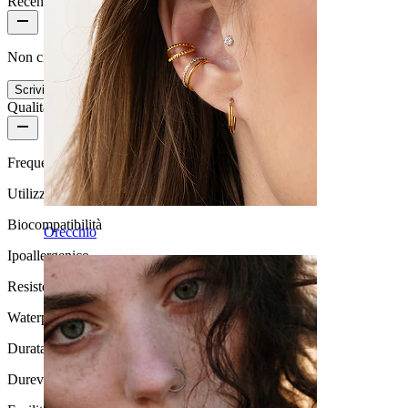
Recensioni del prodotto
Non ci sono ancora recensioni per questo prodotto
Scrivi una recensione
Qualità del prodotto
Frequenza di utilizzo
Utilizzo occasionale
Biocompatibilità
Orecchio
Ipoallergenico
Resistenza all'acqua
Waterproof
Durata
Durevole