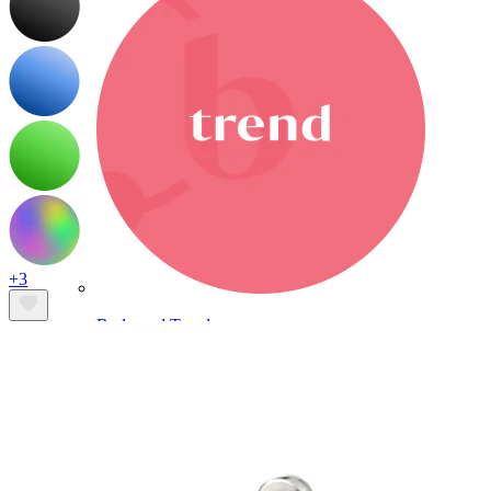
+3
Bodymod Trend