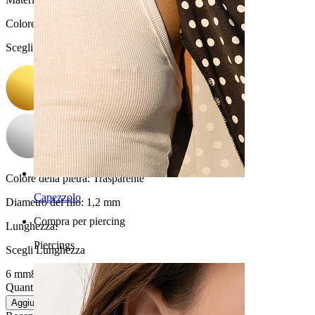
Colore
:
Scegli Colore
Colore della pietra:
Trasparente
Capezzolo
Diametro del filo:
1,2 mm
Compra per piercing
Lunghezza
:
Piercings
Scegli Lunghezza
6 mm
8 mm
Quantità: 1
Modifica
Aggiungi al carrello