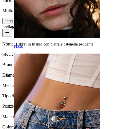
Facilità d'uso
Molto facile
Leggi di più
Dettagli del prodotto
Nome:
Labret in titanio con pietra e catenella pendente
Naso
SKU:
Labret-175
Brand:
Bodymod Trend
Diametro del filo:
1,2 mm
Meccanismo di chiusura:
Filettatura interna
Tipo di gioiello:
Labret, Flatback
Posizione:
Conch
Materiale:
Titanio
Colore della pietra:
Trasparente