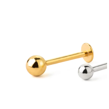
Nuovi arrivi
Compra 4, paga 3
Compra Bodymod Moments
Brands
Brands