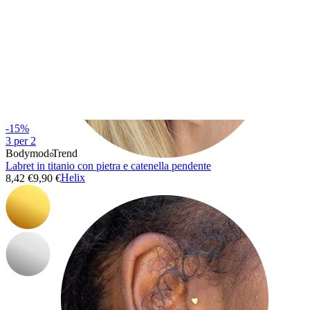
-15%
3 per 2
Bodymod Trend
Labret in titanio con pietra e catenella pendente
Helix
8,42 €
9,90 €