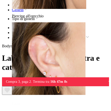
Home
Gioielli
Piercing all'orecchio
Tipo di gioielli
Labret
Labret da piercing in titanio
Labret in titanio con pietra e catenella pendente
Bodymod Trend
Labret in titanio con pietra e
catenella pendente
Compra 3, paga 2. Termina tra
16h 47m 8s
Lobo