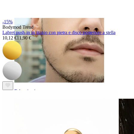
-15%
Bodymod Trend
Labret push-in in titanio con pietra e disco posteriore a stella
10,12 €
11,90 €
Fake piercing