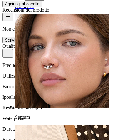
Aggiungi al carrello
Ombelico
Recensioni del prodotto
Non ci sono ancora recensioni per questo prodotto
Scrivi una recensione
Qualità del prodotto
Frequenza di utilizzo
Utilizzo quotidiano
Biocompatibilità
Ipoallergenico
Resistenza all'acqua
Septum
Waterproof
Durata
Estremamente durevole