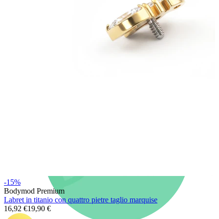
Nuovi arrivi
Compra 4, paga 3
Compra Bodymod Moments
Brands
Brands
-15%
Bodymod Premium
Labret in titanio con quattro pietre taglio marquise
16,92 €
19,90 €