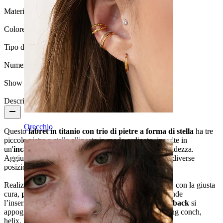
Materiale:
Titanio
Colore della pietra:
Trasparente
Tipo di pietra:
Zirconia cubica
Numero di pezzi:
1
Show pair option:
Sì
Descrizione
Orecchio
Questo
labret in titanio con trio di pietre a forma di stella
ha tre
piccole pietre a stella allineate in modo ordinato, inserite in
un'
incastonatura a griffe
che ne risalta la forma e nitidezza.
Aggiunge un tocco definito che si adatta facilmente a diverse
posizioni, ed è disponibile nei colori oro e argento.
Realizzato in
titanio
, è
ipoallergenico, waterproof
e, con la giusta
cura,
può durare una vita
. La
filettatura interna
rende
l’inserimento semplice e la tenuta sicura, mentre il
flatback
si
appoggia delicatamente sulla pelle. Perfetto per piercing conch,
helix, lobo o tragus.