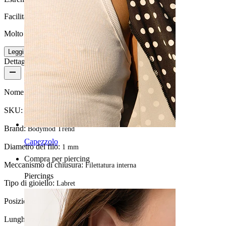
Facilità d'uso
Molto facile
Leggi di più
Dettagli del prodotto
Nome:
Labret in titanio con trio di pietre a forma di stella
SKU:
Labret-273
Brand:
Bodymod Trend
Capezzolo
Diametro del filo:
1 mm
Compra per piercing
Meccanismo di chiusura:
Filettatura interna
Piercings
Tipo di gioiello:
Labret
Posizione:
Tragus, Lobo, Helix, Conch
Lunghezza:
6 mm