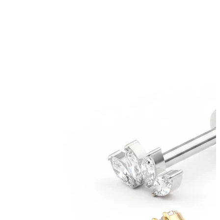
Stretching
Gioielli in oro 14K
Compra titanio