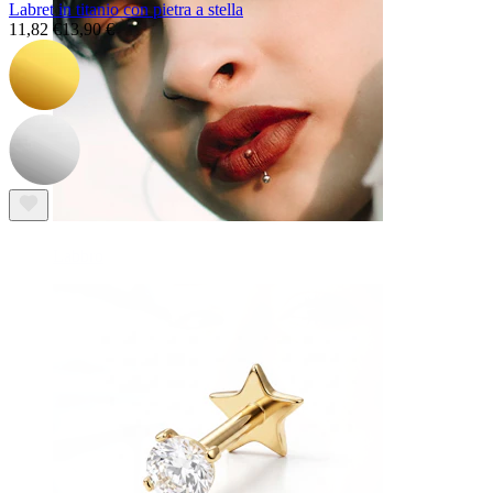
Labret in titanio con pietra a stella
11,82 €
13,90 €
Labbro