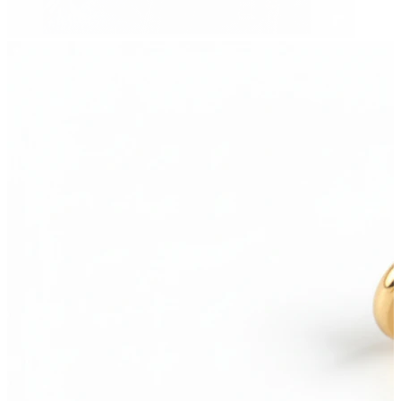
Ombelico
Septum