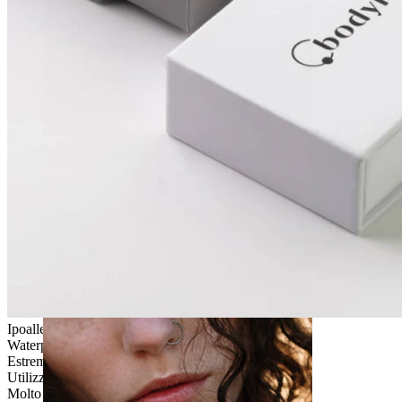
Stretching
Ipoallergenico
Waterproof
Estremamente durevole
Utilizzo quotidiano
Molto facile