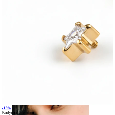
Capezzolo
-15%
Bodymod Premium