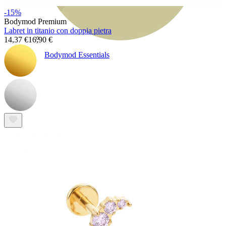
-15%
Bodymod Premium
Labret in titanio con doppia pietra
14,37 €
16,90 €
Bodymod Essentials
Compra 4, paga 3
Compra per gioiello
Tipo di gioiello