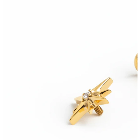
Conch
Daith