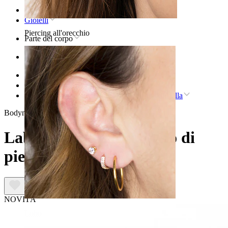
Home
Gioielli
Piercing all'orecchio
Parte del corpo
Orecchio
Helix
Gioielli in titanio per piercing helix
Labret in titanio con trio di pietre a forma di stella
Bodymod Trend
Labret in titanio con trio di
pietre a forma di stella
NOVITÁ
Lobo