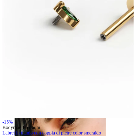
Capezzolo
-15%
Bodymod Premium
Labret in titanio con coppia di pietre color smeraldo