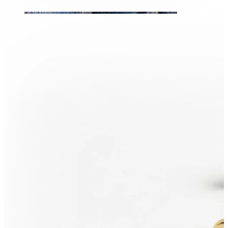
Ombelico
Septum