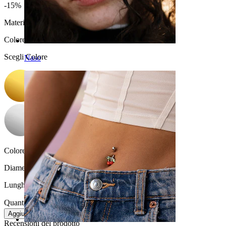
-15%
Materiale:
Titanio
Colore
:
Scegli Colore
Naso
Colore della pietra:
Trasparente
Diametro del filo:
1 mm
Lunghezza:
6 mm
Quantità: 1
Modifica
Aggiungi al carrello
Recensioni del prodotto