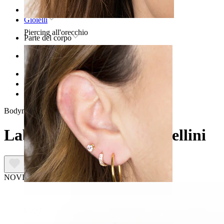
Home
Gioielli
Piercing all'orecchio
Parte del corpo
Orecchio
Helix
Gioielli in titanio per piercing helix
Labret in titanio con uccellini
Bodymod Premium
Labret in titanio con uccellini
NOVITÁ
Lobo