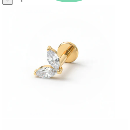
Bodymod Care
Bodymod Premium