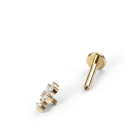
Stretching
Gioielli in oro 14K
Compra titanio