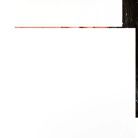
Waterproof
Piercing all'orecchio