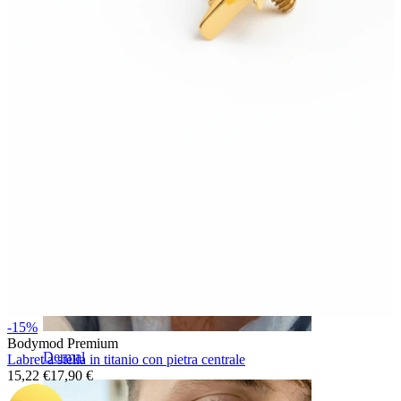
Sopracciglio
-15%
Bodymod Premium
Dermal
Labret a stella in titanio con pietra centrale
15,22 €
17,90 €