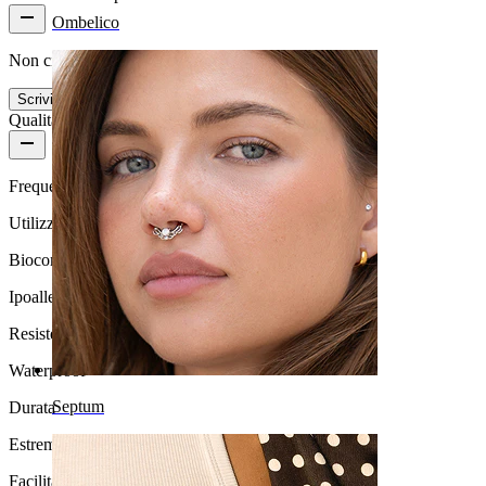
Ombelico
Non ci sono ancora recensioni per questo prodotto
Scrivi una recensione
Qualità del prodotto
Frequenza di utilizzo
Utilizzo quotidiano
Biocompatibilità
Ipoallergenico
Resistenza all'acqua
Waterproof
Septum
Durata
Estremamente durevole
Facilità d'uso