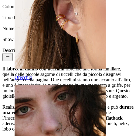
Colore della pietra:
Trasparente
Tipo di pietra:
Zirconia cubica
Numero di pezzi:
1
Show pair option:
Sì
Descrizione
Il
labret in titanio con uccellini
riprende una forma familiare,
quella delle piccole sagome di uccelli che da piccolə disegnavi
Orecchio
nell’angolo della pagina. Due uccellini stanno uno accanto all’altro,
e uno è impreziosito da piccole pietre in una montatura a griffe, per
un tocco leggero e subito riconoscibile, facile da indossare. Questo
gioiello Bodymod Premium è disponibile nei colori oro e argento.
Realizzato in
titanio
, è
ipoallergenico, impermeabile
e può
durare
una vita
con la giusta cura. La
filettatura interna
rende
l’inserimento semplice e la tenuta più sicura, mentre il
flatback
aderisce comodamente alla pelle. Adatto per piercing conch, helix,
lobo o tragus.