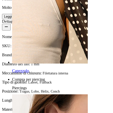
Molto facile
Leggi di più
Dettagli del prodotto
Nome:
Labret in titanio con uccellini
SKU:
Labret-277
Brand:
Bodymod Premium
Diametro del filo:
1 mm
Capezzolo
Meccanismo di chiusura:
Filettatura interna
Compra per piercing
Tipo di gioiello:
Labret, Flatback
Piercings
Posizione:
Tragus, Lobo, Helix, Conch
Lunghezza:
6 mm
Materiale:
Titanio