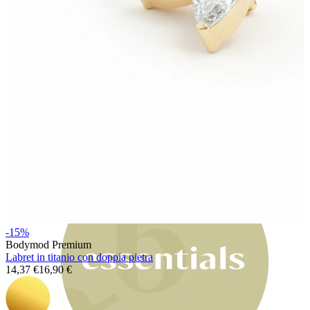
Bodymod Moments
-15%
Bodymod Premium
Labret in titanio con doppia pietra
14,37 €
16,90 €