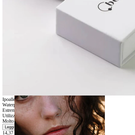
Stretching
Ipoallergenico
Waterproof
Estremamente durevole
Utilizzo quotidiano
Molto facile
Leggi di più
14,37 €
16,90 €