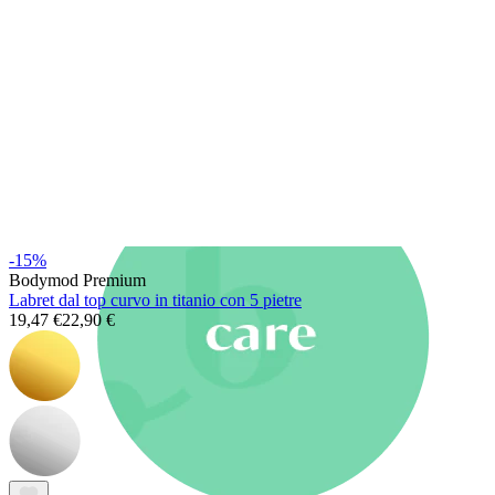
Nuovi arrivi
Compra 4, paga 3
Compra Bodymod Moments
Brands
Brands
-15%
Bodymod Premium
Labret dal top curvo in titanio con 5 pietre
19,47 €
22,90 €