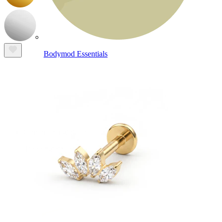
Bodymod Essentials
Compra 4, paga 3
Compra per gioiello
Tipo di gioiello