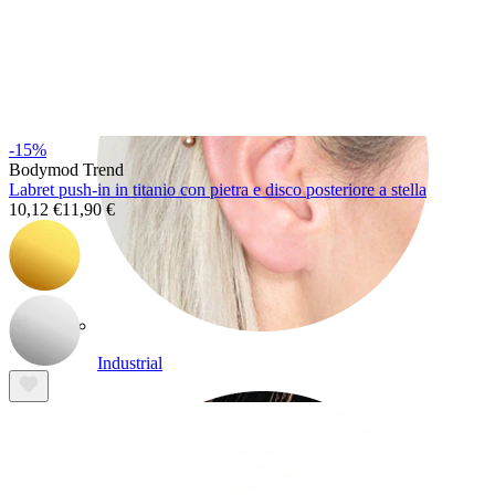
-15%
Bodymod Trend
Labret push-in in titanio con pietra e disco posteriore a stella
10,12 €
11,90 €
Industrial