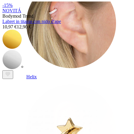
-15%
NOVITÁ
Bodymod Trend
Labret in titanio con nido d'ape
10,97 €
12,90 €
Helix