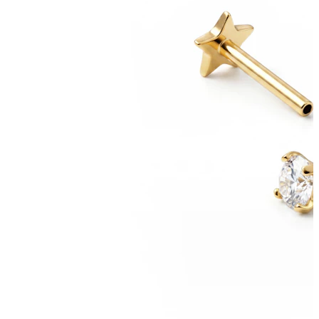
Conch
Daith