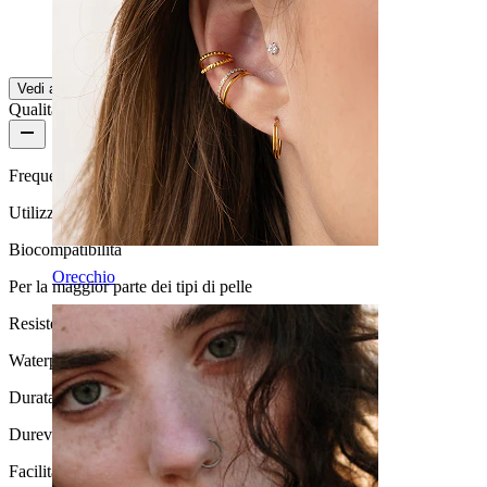
Evelyn
Acquisto verificato
Tradotto dall'IA
Mostra originale
Vedi altro
Qualità del prodotto
Frequenza di utilizzo
Utilizzo quotidiano
Biocompatibilità
Orecchio
Per la maggior parte dei tipi di pelle
Resistenza all'acqua
Waterproof
Durata
Durevole
Facilità d'uso