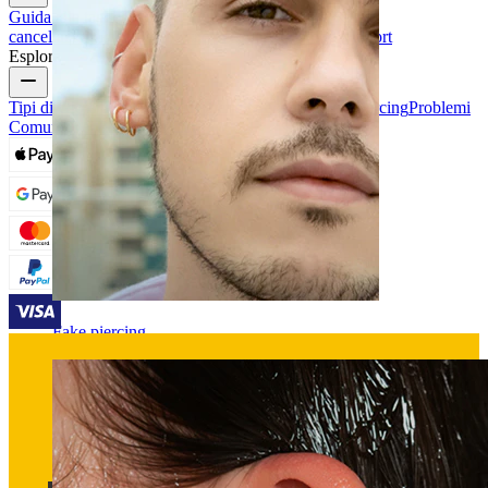
Guida alle taglie
Traccia il tuo ordine
Consegna
Resi &
cancellazioni
Pagamenti
Il mio account
Bodymod support
Esplora
Tipi di Gioielli da Piercing
Materiali dei gioielli da piercing
Problemi
Comuni Dei Piercing e Cura
Fake piercing