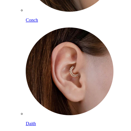
Conch
Daith