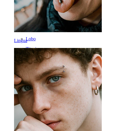
Cerchi
Attrezzi
Banane
Lobo
Lingua
Titanio