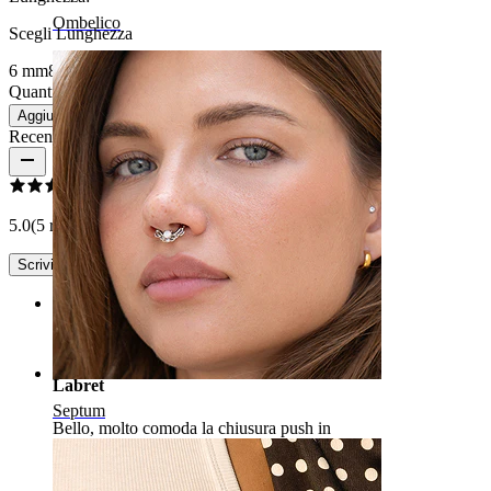
Ombelico
Scegli Lunghezza
6 mm
8 mm
10 mm
Quantità: 1
Modifica
Aggiungi al carrello
Recensioni del prodotto
5.0
(5 recensioni)
Scrivi una recensione
Rating
Labret
Septum
Bello, molto comoda la chiusura push in
Francesca.l
Acquisto verificato