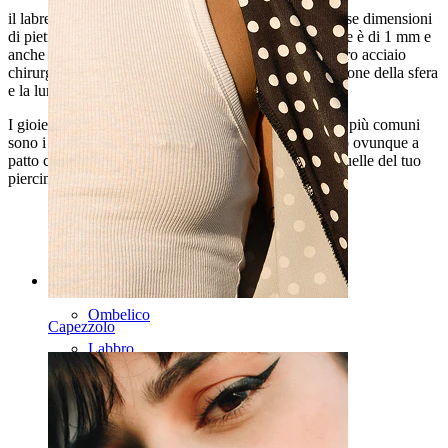
il labret è disponibile in diverse lunghezze e con diverse dimensioni
di pietra. Comune a tutti loro è lo spessore dell'asta che è di 1 mm e
anche il materiale con cui il gioiello è realizzato, ovvero acciaio
chirurgico. L'unica cosa che fa differenza è la dimensione della sfera
e la lunghezza dell'asta.
I gioielli possono essere utilizzati in diversi piercing. I più comuni
sono i
piercing all'orecchio
o al labbro, ma puoi usarlo ovunque a
patto che le dimensioni del gioiello corrispondano a quelle del tuo
piercing.
Categories
Ombelico
Capezzolo
Labbro
Capezzolo
Industrial