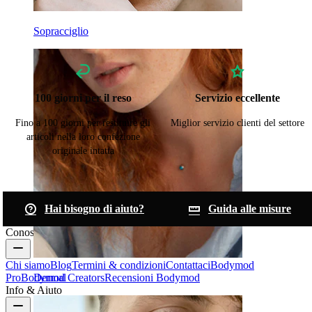
Sopracciglio
100 giorni per il reso
Servizio eccellente
Fino a 100 giorni per restituire gli
Miglior servizio clienti del settore
articoli nella loro confezione
originale intatta
Hai bisogno di aiuto?
Guida alle misure
Conosci Bodymod
Chi siamo
Blog
Termini & condizioni
Contattaci
Bodymod
Dermal
Pro
Bodymod Creators
Recensioni Bodymod
Info & Aiuto