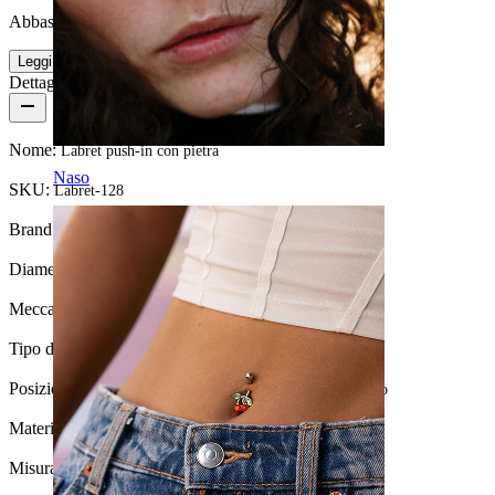
Abbastanza facile
Leggi di più
Dettagli del prodotto
Nome:
Labret push-in con pietra
Naso
SKU:
Labret-128
Brand:
Bodymod Essentials
Diametro del filo:
1,2 mm
Meccanismo di chiusura:
Push-in
Tipo di gioiello:
Mini labret, Labret, Flatback
Posizione:
Tragus, Lobo, Helix, Conch, Anti-helix, Labbro
Materiale:
Acciaio chirurgico
Misura della sfera:
2 mm.