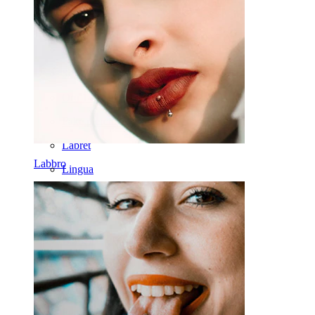
Dermal
Helix
Orecchio
Septum
Oro 14K
Fake piercing
Labret
Labbro
Lingua
Naso
Tragus
Barbell
Rook
Daith
Ferri di cavallo