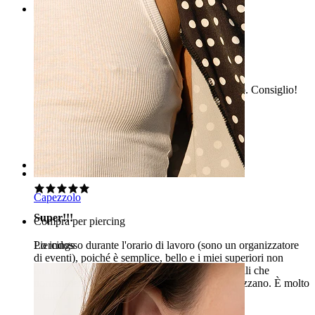
Rating
Soddisfatto
Ho ordinato quattro pezzi e sono come descritto. Consiglio!
Kristina
Acquisto verificato
Tradotto dall'IA
Mostra originale
Rating
Capezzolo
Super!!!
Compra per piercing
Piercings
Lo indosso durante l'orario di lavoro (sono un organizzatore
di eventi), poiché è semplice, bello e i miei superiori non
hanno obiezioni, perché è sobrio, e persino quelli che
normalmente sono riluttanti ai piercing lo apprezzano. È molto
facile da mettere e togliere. Lo consiglio a tutti!