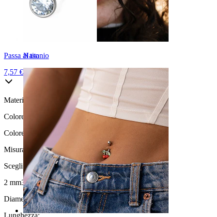
Passa al titanio
Naso
7,57 €
8,90 €
Materiale:
Acciaio chirurgico
Colore:
Grigio argento
Colore della pietra:
Trasparente
Misura della sfera
:
Scegli Misura della sfera
2 mm
3 mm
Diametro del filo:
1,2 mm
Lunghezza
: