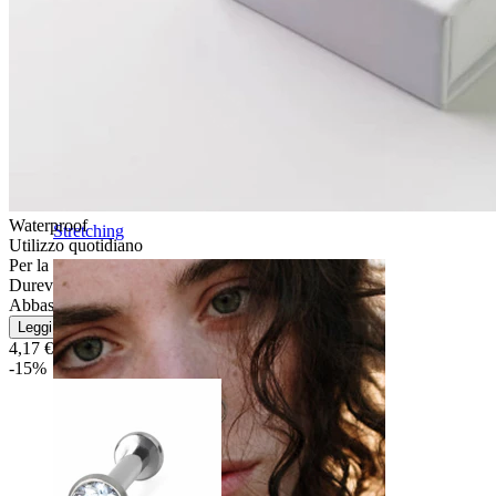
Waterproof
Stretching
Utilizzo quotidiano
Per la maggior parte dei tipi di pelle
Durevole
Abbastanza facile
Leggi di più
4,17 €
4,90 €
-15%