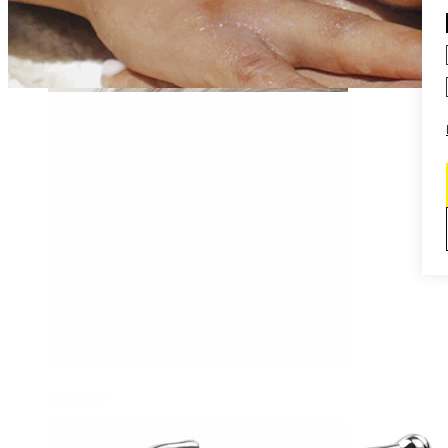
Daith
Industrial