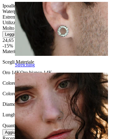
Ipoallergenico
Waterproof
Estremamente durevole
Utilizzo quotidiano
Molto facile
Leggi di più
24,65 €
29,00 €
-15%
Materiale
:
Scegli Materiale
Stretching
Oro 14K
Oro bianco 14K
Colore:
Oro
Colore della pietra:
Trasparente
Diametro del filo:
0,8 mm
Lunghezza:
6 mm
Quantità: 1
Modifica
Aggiungi al carrello
Recensioni del prodotto