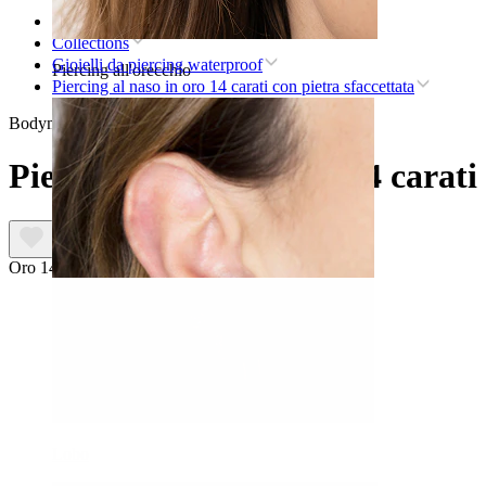
Home
Collections
Gioielli da piercing waterproof
Piercing all'orecchio
Piercing al naso in oro 14 carati con pietra sfaccettata
Bodymod Premium
Piercing al naso in oro 14 carati
Oro 14K
Lobo