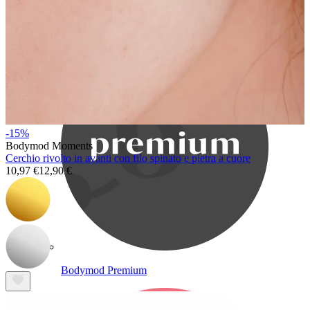
Bodymod Care
-15%
Bodymod Moments
Cerchio rivolto in avanti con filo spinato e pietra a cuore
10,97 €
12,90 €
Bodymod Premium