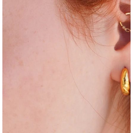
Nuovi arrivi
Compra 4, paga 3
Compra Bodymod Moments
Brands
Brands