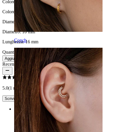
Colore:
Oro
Colore della pietra:
Trasparente
Diametro del filo:
1.6 mm
Diametro:
10 mm
Conch
Lunghezza:
16 mm
Quantità: 1
Modifica
Aggiungi al carrello
Recensioni del prodotto
5.0
(1 recensioni)
Scrivi una recensione
Rating
Lo amo