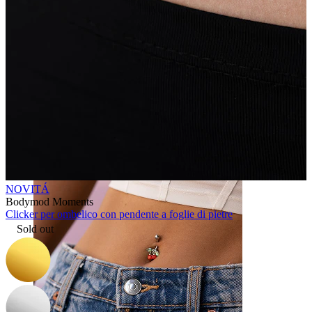
Naso
NOVITÁ
Bodymod Moments
Clicker per ombelico con pendente a foglie di pietre
Sold out