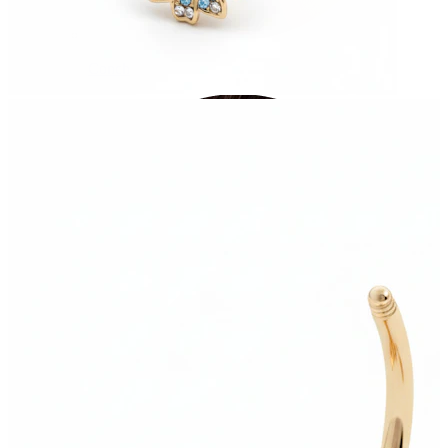
Conch
Daith