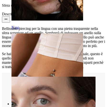
Sfera superiore:
6 mm
Descrizione
Naso
Bellissimo piercing per la lingua con una pietra trasparente nella
sfera superiore ed un anello. Sembrerà di indossare un anello sulla
lingua. Una delle caratteristiche de piercing è che l'anello può anche
essere rimosso dalla sfera, inoltre è anche un accessorio perfetto per i
momenti più intimi per aggiungere un pò di divertimento in più.
Se hai il piercing alla lingua e cerchi qualcosa di originale, questo è
quello che fa per te. Ricorda che è placcato in oro quindi non
manterrà il colore originale per sempre, ma non preoccuparti perchè
si tratta comunque di un piercing in acciaio chirurgico.