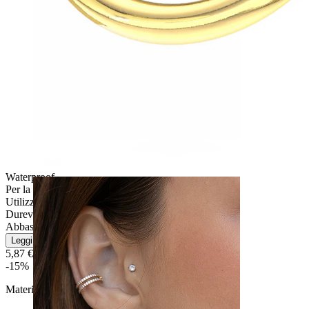
Tragus
Waterproof
Per la maggior parte dei tipi di pelle
Utilizzo moderato
Durevole
Abbastanza facile
Leggi di più
5,87 €
6,90 €
-15%
Materiale:
Acciaio chirurgico