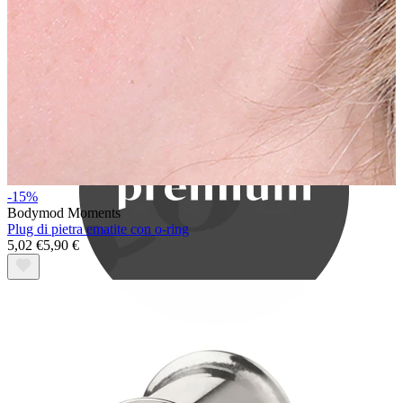
Bodymod Care
-15%
Bodymod Moments
Plug di pietra ematite con o-ring
5,02 €
5,90 €
Bodymod Premium