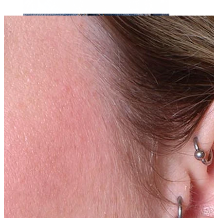
Ombelico
Septum