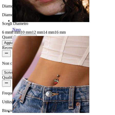
Diametro della dilatazione:
6 mm.
Diametro
:
Scegli Diametro
Naso
6 mm
8 mm
10 mm
12 mm
14 mm
16 mm
Quantità: 1
Modifica
Aggiungi al carrello
Recensioni del prodotto
Non ci sono ancora recensioni per questo prodotto
Scrivi una recensione
Qualità del prodotto
Frequenza di utilizzo
Utilizzo quotidiano
Biocompatibilità