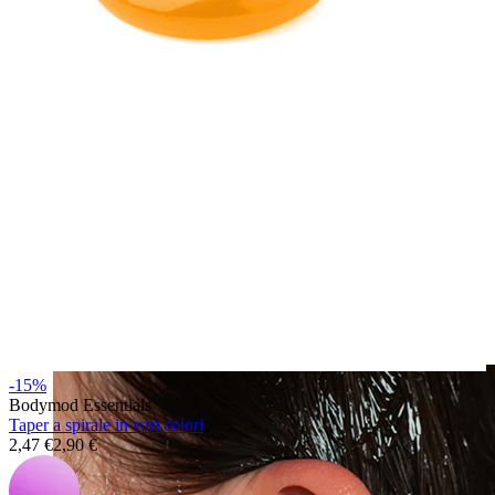
Fake piercing
-15%
Bodymod Essentials
Taper a spirale in vari colori
2,47 €
2,90 €