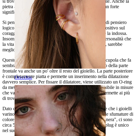
si trova quasi esclusivamente in Africa oppure in Brasile. Anche la
pietra agata, come tutte le altre pietre e gemme, porta un forte
significato simbolico.
Si pensa infatti che sia in grado di formare un metodo di pensiero
logico e pratico. Si pensa anche che abbia un effetto positivo sul
coraggio, sulla forza e pace interiore della persona che la indossa.
Insomma, può apportare benefici a parti della nostra personalità che
la vita a volte mette a dura prova e, per questa ragione, sarebbe
meglio se fossero rafforzate.
Questo plug è fatto con una parte anteriore a forma di cupola che fa
sembrare il gioiello più grande di quello che è. Il bordo della parte
frontale va anche un po' oltre il resto del gioiello. La parte posteriore
è completamente piatta e permette un inserimento nella dilatazione
Orecchio
davvero semplice. Per fissare il dilatatore, viene utilizzato un O-ring
da mettere nella parte posteriore. Questo plug è disponibile in misure
che vanno da 4 mm a 16 mm. Un grande range che permette ai più
di trovare la propria misura.
Dato che l'agata è un materiale naturale, può succedere che i gioielli
varino leggermente uno dall'altro per quanto riguarda le sfumature di
colore. Anche se questa versione di agata è chiamata "nera", ci sono
circa 50 sfumature di nero e, per questa ragione, ogni plug è unico
nel suo colore.