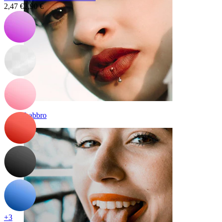
2,47 €
2,90 €
Labbro
+3