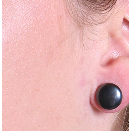
Nuovi arrivi
Compra 4, paga 3
Compra Bodymod Moments
Brands
Brands