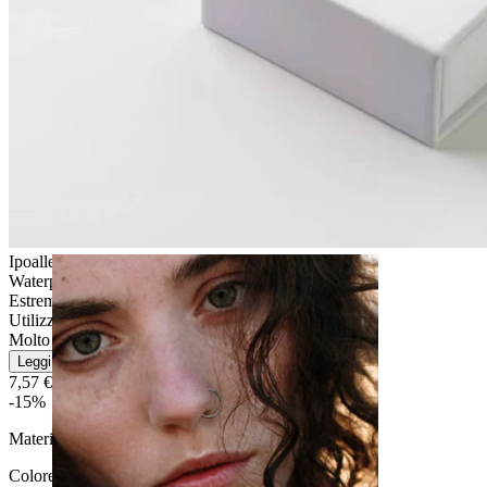
Stretching
Ipoallergenico
Waterproof
Estremamente durevole
Utilizzo quotidiano
Molto facile
Leggi di più
7,57 €
8,90 €
-15%
Materiale:
Agata nera
Colore:
Nero