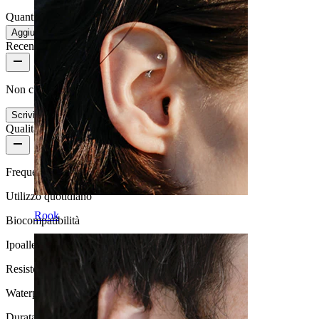
Quantità: 1
Modifica
Aggiungi al carrello
Recensioni del prodotto
Non ci sono ancora recensioni per questo prodotto
Scrivi una recensione
Qualità del prodotto
Frequenza di utilizzo
Utilizzo quotidiano
Rook
Biocompatibilità
Ipoallergenico
Resistenza all'acqua
Waterproof
Durata