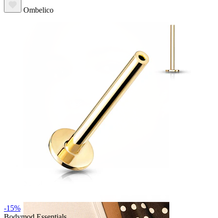
Ombelico
Septum
-15%
Bodymod Essentials