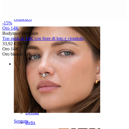
Ombelico
-15%
Oro 14K
Bodymod Premium
Top push-in 14K con fiore di loto e ciondolo
33,92 €
39,90 €
Oro 14K
Oro bianco 14K
Categories
Ombelico
Labbro
Capezzolo
Industrial
Dermal
Septum
Helix