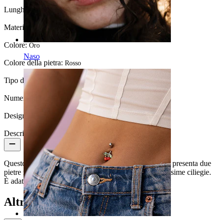
Lunghezza:
6 mm
Materiale:
Oro 14K / PTFE
Colore:
Oro
Naso
Colore della pietra:
Rosso
Tipo di pietra:
Zirconia cubica
Numero di pezzi:
1
Design Height:
5,4 mm
Descrizione
Questo delizioso top push-in è realizzato in oro 14K e presenta due
pietre rosse di zirconia cubica che formano delle bellissime ciliegie.
È adatto ad aste push-in da labret in oro 14K o titanio.
Altri hanno acquistato anche