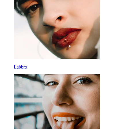
Attrezzi
Banane
Lobo
Titanio
Labbro