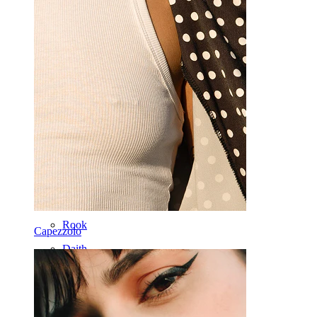
Orecchio
Septum
Oro 14K
Fake piercing
Labret
Lingua
Naso
Tragus
Barbell
Rook
Capezzolo
Daith
Ferri di cavallo
Cerchi