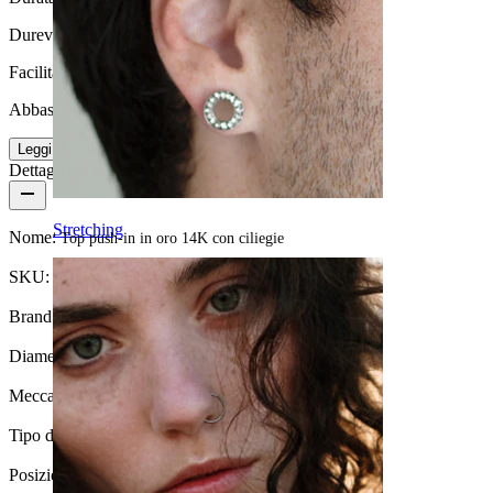
Durevole
Facilità d'uso
Abbastanza facile
Leggi di più
Dettagli del prodotto
Stretching
Nome:
Top push-in in oro 14K con ciliegie
SKU:
Labret-215
Brand:
Bodymod Premium
Diametro del filo:
1,2 mm
Meccanismo di chiusura:
Push-in
Tipo di gioiello:
Top push-in
Posizione:
Tragus