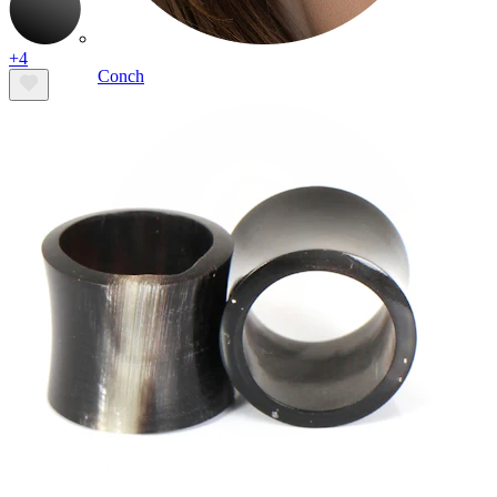
+4
Conch
Daith