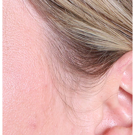
Nuovi arrivi
Compra 4, paga 3
Compra Bodymod Moments
Brands
Brands