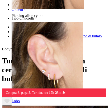
Home
Gioielli
Piercing all'orecchio
Tipo di gioielli
Stretching
Plugs e Tunnels
Tunnel in colore nero con cerchio bianco in corno di bufalo
d'acqua
Bodymod Trend
Tunnel in colore nero con
cerchio bianco in corno di
bufalo d'acqua
Compra 3, paga 2. Termina tra
19h 23m 8s
Lobo