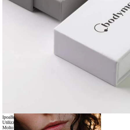
Stretching
Ipoallergenico
Utilizzo quotidiano
Molto facile