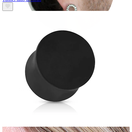
Stretching
Gioielli in oro 14K
Compra titanio