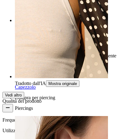
Tradotto dall'IA
Mostra originale
Rating
buoni tunnel
materiale bello e comunque un prezzo relativamente
economico :)
monika
Acquisto verificato
Tradotto dall'IA
Mostra originale
Capezzolo
Vedi altro
Compra per piercing
Qualità del prodotto
Piercings
Frequenza di utilizzo
Utilizzo quotidiano