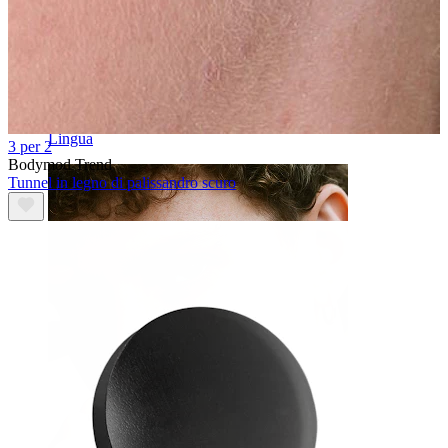
Lingua
3 per 2
Bodymod Trend
Tunnel in legno di palissandro scuro