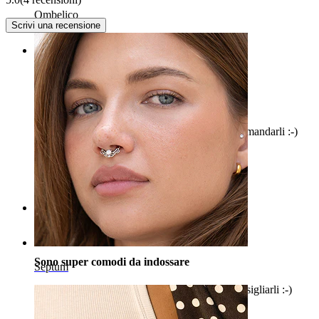
Ombelico
Scrivi una recensione
Rating
Sono molto belli da indossare alle orecchie
Sono molto deliziosi e posso sicuramente raccomandarli :-)
Rodica M
Acquisto verificato
Tradotto dall'IA
Mostra originale
Rating
Sono super comodi da indossare
Septum
Sono davvero buoni e posso assolutamente consigliarli :-)
Anja L
Acquisto verificato