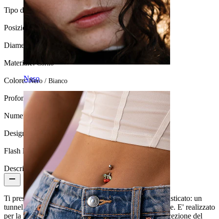
Tipo di gioiello:
Tunnel, Tunnel rotondo
Posizione:
Stretching
Diametro della dilatazione:
8 mm.
Materiale:
Corno
Naso
Colore:
Nero / Bianco
Profondità:
Variabile
Numero di pezzi:
1
Design:
Semplice
Flash label:
3 per 2
Descrizione
Ti presentiamo un gioiello dal design semplice ma sofisticato: un
tunnel che si inserirà perfettamente nella tua dilatazione. E' realizzato
per la maggior parte in corno di bufalo d'acqua, ad eccezione del