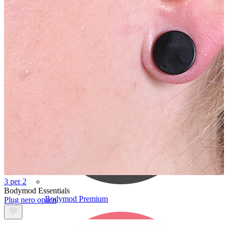
Bodymod Care
3 per 2
Bodymod Essentials
Bodymod Premium
Plug nero opaco