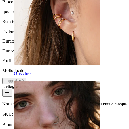
Biocompatibilità
Ipoallergenico
Resistenza all'acqua
Evitare l''acqua
Durata
Durevole
Facilità d'uso
Molto facile
Orecchio
Leggi di più
Dettagli del prodotto
Nome:
Tunnel in colore nero con cerchio bianco in corno di bufalo d'acqua
SKU:
Tunnel-37
Brand:
Bodymod Trend