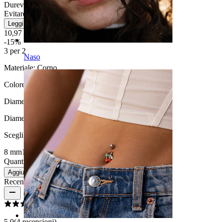
Durevole
Evitare l''acqua
Leggi di più
10,97 €
12,90 €
-15%
3 per 2
Naso
Materiale:
Corno
Colore:
Nero / Bianco
Diametro della dilatazione:
8 mm.
Diametro
:
Scegli Diametro
8 mm
10 mm
12 mm
14 mm
16 mm
Quantità: 1
Modifica
Aggiungi al carrello
Recensioni del prodotto
5.0
(4 recensioni)