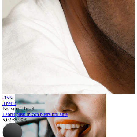
Labbro
-15%
3 per 2
Bodymod Trend
Labret push-in con pietra brillante
5,02 €
5,90 €