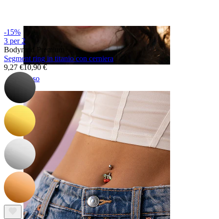
-15%
3 per 2
Bodymod Premium
Segment ring in titanio con cerniera
9,27 €
10,90 €
Naso