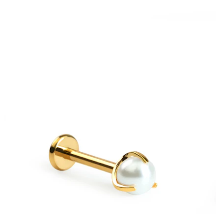
Bodymod Essentials
Compra 4, paga 3
Compra per gioiello
Tipo di gioiello