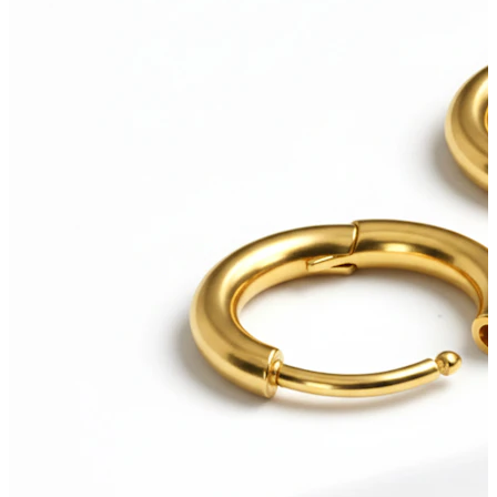
Bodymod Care
Bodymod Premium