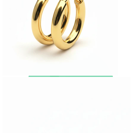
Nuovi arrivi
Compra 4, paga 3
Compra Bodymod Moments
Brands
Brands