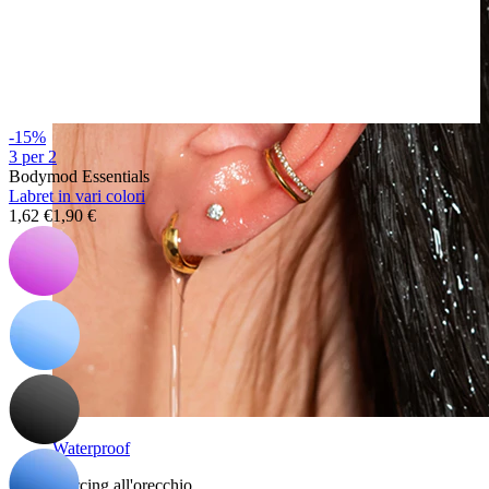
-15%
3 per 2
Bodymod Essentials
Labret in vari colori
1,62 €
1,90 €
Waterproof
Piercing all'orecchio