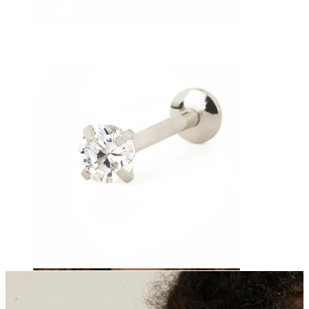
Ombelico
Septum