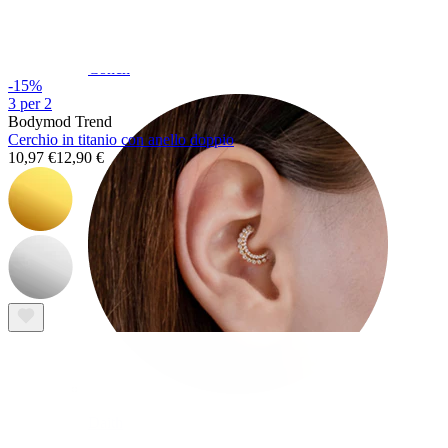
Conch
-15%
3 per 2
Bodymod Trend
Cerchio in titanio con anello doppio
10,97 €
12,90 €
Daith