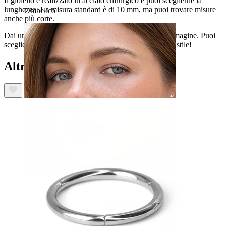
Il gioiello è realizzato in acciaio chirurgico e puoi sceglierne la
lunghezza. La misura standard è di 10 mm, ma puoi trovare misure
Ombelico
anche più corte.
Dai un'occhiata ai sensazionali colori che vedi nell'immagine. Puoi
scegliere quello che più ti piace e personalizzare il tuo stile!
Altri hanno acquistato anche
Septum