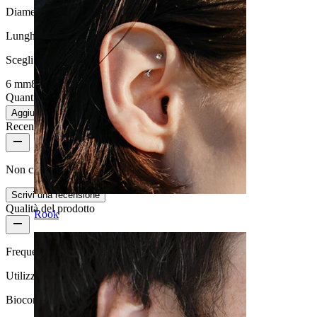
Diametro del filo:
1.6 mm
Lunghezza
:
Scegli Lunghezza
6 mm
8 mm
10 mm
Quantità: 1
Modifica
Aggiungi al carrello
Recensioni del prodotto
Non ci sono ancora recensioni per questo prodotto
Scrivi una recensione
Qualità del prodotto
Rook
Frequenza di utilizzo
Utilizzo quotidiano
Biocompatibilità