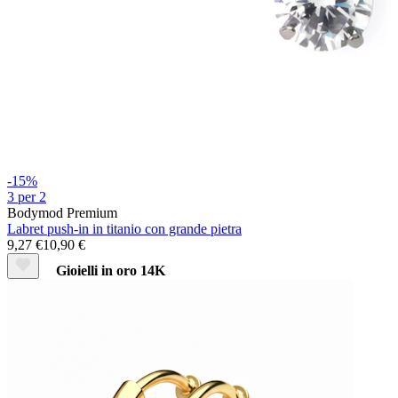
Stretching
-15%
3 per 2
Bodymod Premium
Labret push-in in titanio con grande pietra
9,27 €
10,90 €
Gioielli in oro 14K
Compra titanio