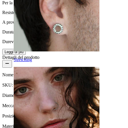
Per la maggior parte dei tipi di pelle
Resistenza all'acqua
A prova di spruzzi
Durata
Durevole
Leggi di più
Dettagli del prodotto
Stretching
Nome:
Piercing all'ombelico con look diamante
SKU:
U-Belly-221
Diametro del filo:
1.6 mm
Meccanismo di chiusura:
Filettatura esterna
Posizione:
Ombelico
Materiale:
Acciaio chirurgico