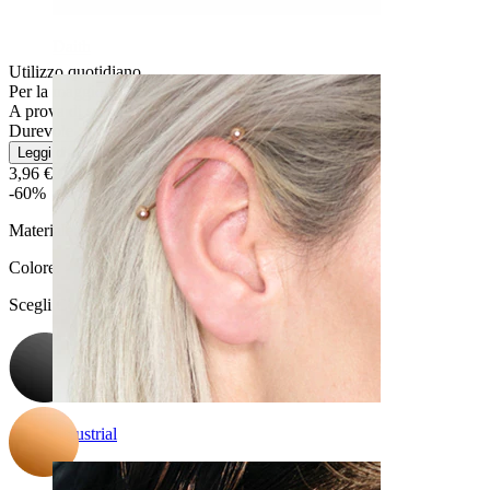
Daith
Utilizzo quotidiano
Per la maggior parte dei tipi di pelle
A prova di spruzzi
Durevole
Leggi di più
3,96 €
9,90 €
-60%
Materiale:
Acciaio chirurgico
Colore
:
Scegli Colore
Industrial