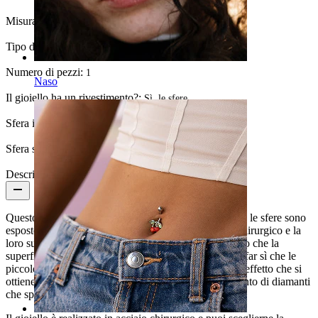
Misura della sfera:
5 mm.
Tipo di rivestimento:
Anodizzato
Numero di pezzi:
1
Naso
Il gioiello ha un rivestimento?:
Sì, le sfere
Sfera inferiore:
8 mm
Sfera superiore:
5 mm
Descrizione
Questo
piercing all'ombelico
splende e luccica appena le sfere sono
esposte alla luce. Le sfere sono realizzate in acciaio chirurgico e la
loro superficie è ruvida, dall'effetto sabbioso. Il segreto che la
superficie delle sfere è stata trattata chimicamente per far sì che le
piccole particelle di sabbia aderiscano e splendano. L'effetto che si
ottiene è davvero eccezionale - simile ad un rivestimento di diamanti
che splende quando colpito dalla luce.