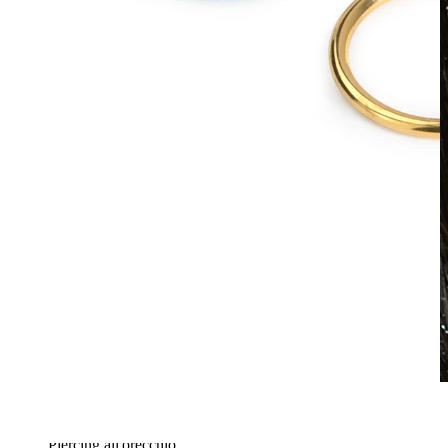
Waterproof
Piercing all'orecchio