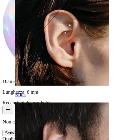
Diametro del filo:
0,8 mm
Lunghezza:
6 mm
Rook
Recensioni del prodotto
Non ci sono ancora recensioni per questo prodotto
Scrivi una recensione
Qualità del prodotto