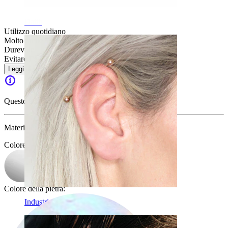
Daith
Utilizzo quotidiano
Molto facile
Durevole
Evitare l''acqua
Leggi di più
Questo articolo non è più disponibile.
Materiale:
Acciaio chirurgico
Colore
:
Colore della pietra
:
Industrial