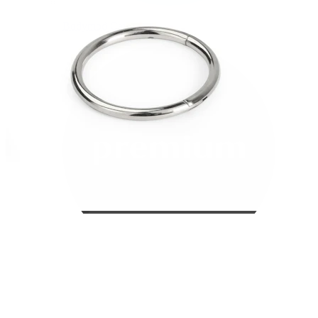
Bodymod Care
Bodymod Premium