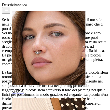
Descrizione
Ombelico
Se hai bisogno di un accessorio in più per diversificare il tuo stile
nella vita di tutti i giorni, allora guarda questa barra da naso che ti
può dare il carisma del quale hai bisogno.
Sei libero di scegliere tra diversi colori come il nero, l'oro e l'oro
rosso assieme a una splendida pietra opale bianca oppure puoi
scegliere la versione brillante per la quale hai anche una vasta scelta
di colori sulla pietra opale. In questo caso puoi scegliere, ad
esempio, tra una pietra verde, blu, lilla e ovviamente quella bianca.
La pietra opale è ben ancorata alla barra da naso grazie a piccoli
margini morbidi e non ci sono tentacoli che vanno sopra la pietra,
coprendone la bellezza.
La barra da naso è lunga circa 6 mm. ed è dotata di una piccola sfera
rotonda dalla parte opposta della pietra in opale che assicura una
posizione fissa del gioiello una volta che questo viene inserito nel
suo posto. La barra viene inserita nel piercing premendo
leggermente la piccola sfera attraverso il foro del piercing nel quale
Septum
finirà per posizionarsi in modo grazioso ed elegante. La piccola sfera
è solo leggermente più grande del resto della barra che ha un
diametro di 8 mm. Per questo motivo non ti devi preoccupare di
provare dolori mentre inserisci questo piercing nel naso.