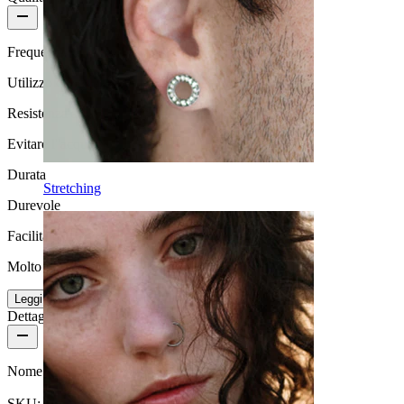
Frequenza di utilizzo
Utilizzo quotidiano
Resistenza all'acqua
Evitare l''acqua
Durata
Stretching
Durevole
Facilità d'uso
Molto facile
Leggi di più
Dettagli del prodotto
Nome:
Barra da naso con pietra opale
SKU: