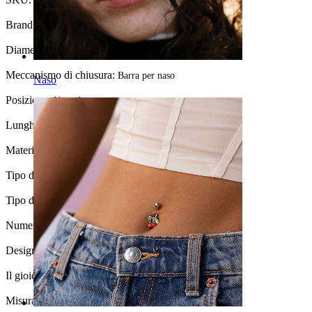
Nose-149
Brand:
Bodymod Trend
Diametro del filo:
0,8 mm
Meccanismo di chiusura:
Barra per naso
Naso
Posizione:
Nostril
Lunghezza:
6 mm
Materiale:
Acciaio chirurgico
Tipo di pietra:
Opale sintetico
Tipo di rivestimento:
Anodizzato
Numero di pezzi:
1
Design:
Semplice
Il gioiello ha un rivestimento?:
Sì, completamente
Misura della sfera:
2,5 mm