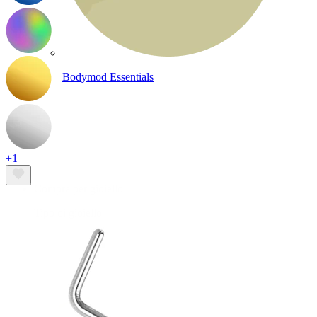
Bodymod Essentials
Compra 4, paga 3
+1
Compra per gioiello
Tipo di gioiello