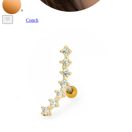
Conch
Daith