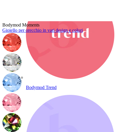
Bodymod Moments
Gioiello per orecchio in vari design e colori
Bodymod Trend