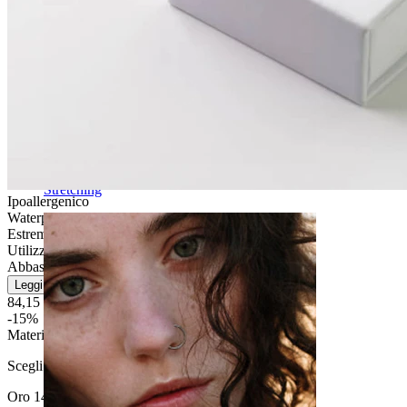
Stretching
Ipoallergenico
Waterproof
Estremamente durevole
Utilizzo quotidiano
Abbastanza facile
Leggi di più
84,15 €
99,00 €
-15%
Materiale
:
Scegli Materiale
Oro 14K
Oro bianco 14K