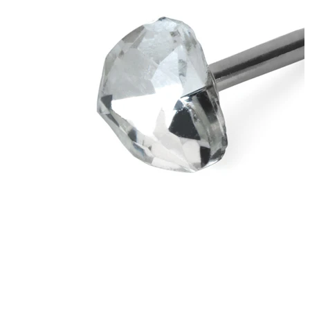
Bodymod Care
Bodymod Premium