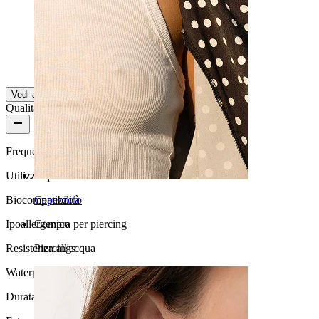
Ottimo prodotto.
snake2001
Acquisto verificato
Tradotto dall'IA
Mostra originale
Vedi altro
Qualità del prodotto
Frequenza di utilizzo
Utilizzo quotidiano
Biocompatibilità
Capezzolo
Ipoallergenico
Compra per piercing
Resistenza all'acqua
Piercings
Waterproof
Durata