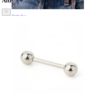
Altri hanno acquistato anche
Ombelico
Septum