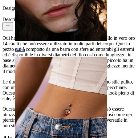
Design:
Semplice
Descrizione
Qui hai la possibilità di mettere le tue mani su un gioiello in vero oro
14 carati che può essere utilizzato in molte parti del corpo. Questo
pezzo qui è composto da una barra con sfere ad entrambi gli estremi
Naso
ed è disponibile in diversi diametri del filo così come lunghezze, in
base anche a quanto desideri spendere. Il modello più piccolo ha un
diametro del filo di 1,2 mm. ed è disponibile in tre lunghezze mentre
il modello da 1,6 mm arriva in quattro lunghezze.
Le due bellissime sfere alle estremità sono dotato di uno stile pulito,
con una superficie lucente nella quale ci si può quasi specchiare.
Questo semplice ma grazioso gioiello d'oro, con il suo look pieno di
stile, è adatto a quasi tutte le occasioni.
Questa barra classica nel suo design intramontabile, può essere
utilizzata, per esempio, in un
piercing al sopracciglio
così come nei
piercing ai capezzoli e al petto. È davvero un gioiello versatile in
uno stile semplice che può essere utilizzato da ognuno.