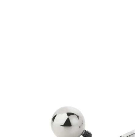
Bodymod Essentials
Compra 4, paga 3
Compra per gioiello
Tipo di gioiello