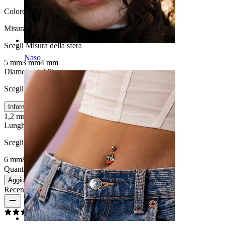
Colore:
Oro
Misura della sfera
:
Scegli Misura della sfera
Naso
5 mm
3 mm
4 mm
Diametro del filo
:
Scegli Diametro del filo
Informazioni sulla misura
1,2 mm
1.6 mm
Lunghezza
:
Scegli Lunghezza
6 mm
8 mm
10 mm
12 mm
14 mm
16 mm
19 mm
Quantità: 1
Modifica
Aggiungi al carrello
Recensioni del prodotto