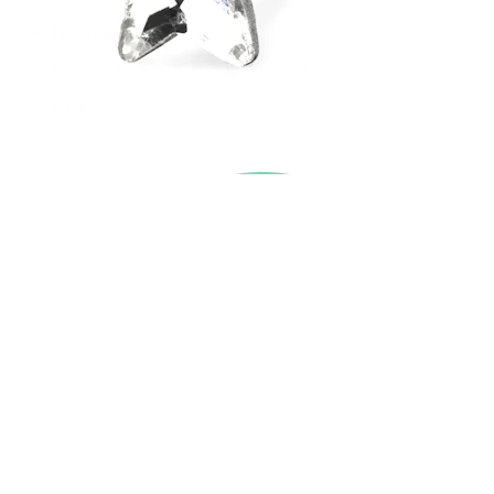
Nuovi arrivi
Compra 4, paga 3
Compra Bodymod Moments
Brands
Brands