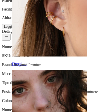
Estremamente durevole
Facilità d'uso
Abbastanza facile
Leggi di più
Dettagli del prodotto
Nome:
Barra dritta in oro 14K
SKU:
Barbell-128
Orecchio
Brand:
Bodymod Premium
Meccanismo di chiusura:
Filettatura esterna
Tipo di gioiello:
Barbell
Posizione:
Tragus, Lingua, Capezzolo, Industrial, Conch, Intimate
Colore:
Oro
Numero di pezzi:
1