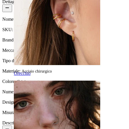
Dettagli del prodotto
Nome:
Barra grande per piercing
SKU:
Barbell-41
Brand:
Bodymod Essentials
Meccanismo di chiusura:
Filettatura esterna
Tipo di gioiello:
Barbell
Materiale:
Acciaio chirurgico
Orecchio
Colore:
Grigio argento
Numero di pezzi:
1
Design:
Semplice
Misura della sfera:
6 mm
Descrizione