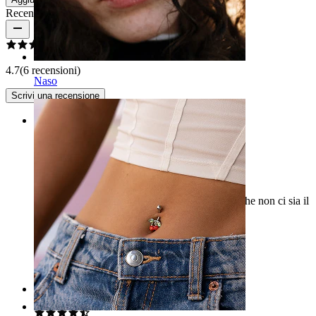
Recensioni del prodotto
4.7
(6 recensioni)
Naso
Scrivi una recensione
Rating
In cima
Nessuna osservazione, buona qualità, peccato che non ci sia il
nero ...
Laurent
Acquisto verificato
Tradotto dall'IA
Mostra originale
Rating