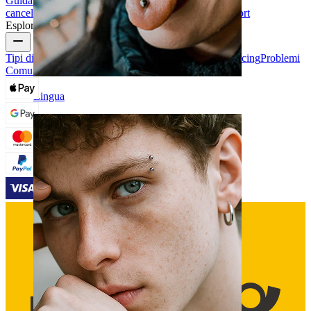
Guida alle taglie
Traccia il tuo ordine
Consegna
Resi &
cancellazioni
Pagamenti
Il mio account
Bodymod support
Esplora
Tipi di Gioielli da Piercing
Materiali dei gioielli da piercing
Problemi
Comuni Dei Piercing e Cura
Lingua