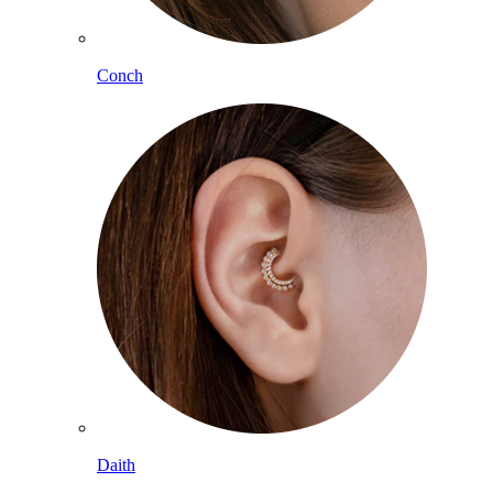
Conch
Daith