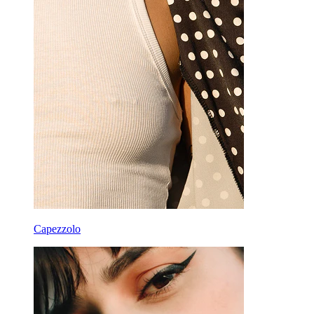
Cerchi
Attrezzi
Banane
Lobo
Titanio
Capezzolo