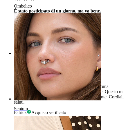
Ombelico
È stato posticipato di un giorno, ma va bene.
Tutto a posto, può venire il prossimo.
Tamás
Acquisto verificato
Tradotto dall'IA
Mostra originale
Rating
richiesta di informazioni
Ciao. È davvero un peccato che non forniate alcuna
precisazione riguardo alla dimensione delle palle. Questo mi
ha indotto in errore durante un acquisto precedente. Cordiali
saluti.
Septum
Patrick
Acquisto verificato
Tradotto dall'IA
Mostra originale