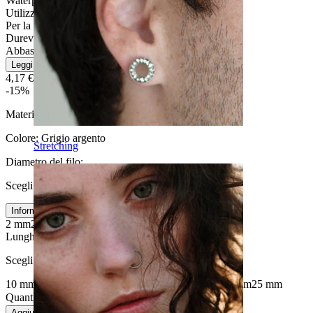
Waterproof
Utilizzo quotidiano
Per la maggior parte dei tipi di pelle
Durevole
Abbastanza facile
Leggi di più
4,17 €
4,90 €
-15%
Materiale:
Acciaio chirurgico
Colore:
Grigio argento
Stretching
Diametro del filo
:
Scegli Diametro del filo
Informazioni sulla misura
2 mm
2,5 mm
3 mm
4 mm
5 mm
6 mm
8 mm
10 mm
Lunghezza
:
Scegli Lunghezza
10 mm
12 mm
13 mm
14 mm
16 mm
18 mm
19 mm
22 mm
25 mm
Quantità: 1
Modifica
Aggiungi al carrello