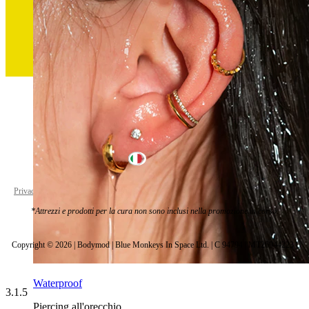
Italy
Privacy policy
Cookie settings
*Attrezzi e prodotti per la cura non sono inclusi nella promozione in corso.
Copyright © 2026 | Bodymod | Blue Monkeys In Space Ltd. | C 94794 | MT26944223 |
Waterproof
3.1.5
Piercing all'orecchio