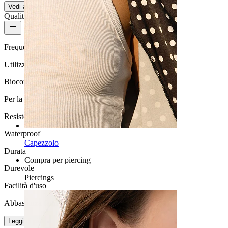
Vedi altro
Qualità del prodotto
Frequenza di utilizzo
Utilizzo quotidiano
Biocompatibilità
Per la maggior parte dei tipi di pelle
Resistenza all'acqua
Waterproof
Capezzolo
Durata
Compra per piercing
Durevole
Piercings
Facilità d'uso
Abbastanza facile
Leggi di più