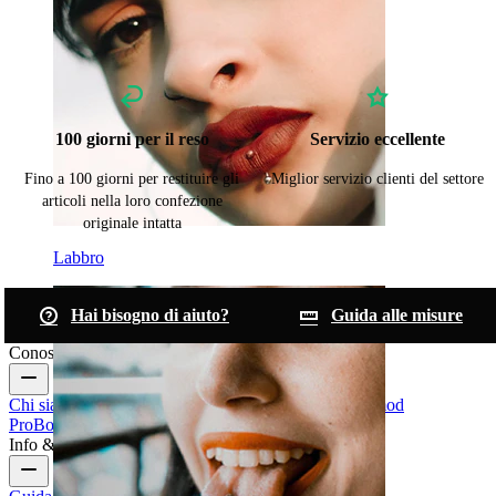
100 giorni per il reso
Servizio eccellente
Fino a 100 giorni per restituire gli
Miglior servizio clienti del settore
articoli nella loro confezione
originale intatta
Labbro
Hai bisogno di aiuto?
Guida alle misure
Conosci Bodymod
Chi siamo
Blog
Termini & condizioni
Contattaci
Bodymod
Pro
Bodymod Creators
Recensioni Bodymod
Info & Aiuto