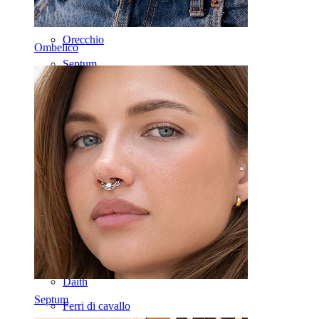
Helix
Orecchio
Ombelico
Septum
Oro 14K
Fake piercing
Labret
Lingua
Naso
Tragus
Barbell
Rook
Daith
Septum
Ferri di cavallo