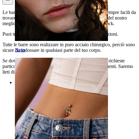
Le barre per piercing di grandi dimensioni non sono sempre facili da
trovare, ma qui a Bodymod negozio online, facciamo del nostro
meglio per avere i modelli più particolari sempre in stock.
Puoi trovare la barra adatta al tuo piercing tra varie opzioni.
Tutte le barre sono realizzare in puro acciaio chirurgico, perciò sono
Naso
sicure da indossare in qualsiasi parte del tuo corpo.
Se dovessi avere domande riguardo questo prodotto o richieste
particolari, non esitare a contattare il nostro servizio clienti. Saremo
lieti di darti una mano!
Categories
Ombelico
Labbro
Capezzolo
Industrial
Dermal